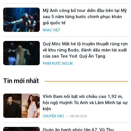
Mỹ Anh công bố tour diễn đầu tiên tại Mỹ
sau 5 năm từng bước chinh phục khán
giả quốc tế
NHẠC VIỆT
Quỷ Móc Mắt hé lộ truyền thuyết rùng rợn
về khu rừng Budo, đánh dấu màn tái xuất
của sao Tee Yod: Quỷ Ăn Tạng
PHIM NƯỚC NGOÀI
Tin mới nhất
Vĩnh Đam nổi bật với chiều cao 1,92 m,
hội ngộ Huỳnh Tú Anh và Lâm Minh tại sự
kiện
CHUYỆN SAO
08/08/2026
Quán ăn hạnh phúc tập 67: Vũ Thu