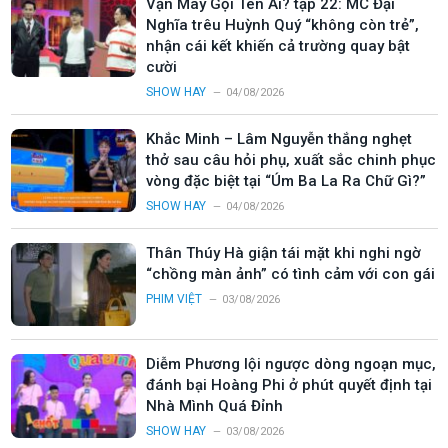
Vận May Gọi Tên Ai? tập 22: MC Đại
Nghĩa trêu Huỳnh Quý “không còn trẻ”,
nhận cái kết khiến cả trường quay bật
cười
SHOW HAY
04/08/2026
Khắc Minh – Lâm Nguyễn thắng nghẹt
thở sau câu hỏi phụ, xuất sắc chinh phục
vòng đặc biệt tại “Úm Ba La Ra Chữ Gì?”
SHOW HAY
04/08/2026
Thân Thúy Hà giận tái mặt khi nghi ngờ
“chồng màn ảnh” có tình cảm với con gái
PHIM VIỆT
03/08/2026
Diễm Phương lội ngược dòng ngoạn mục,
đánh bại Hoàng Phi ở phút quyết định tại
Nhà Mình Quá Đỉnh
SHOW HAY
03/08/2026