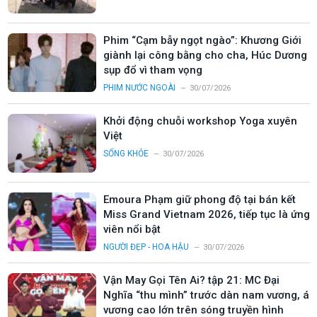
Phim “Cạm bẫy ngọt ngào”: Khương Giới
giành lại công bằng cho cha, Húc Dương
sụp đổ vì tham vọng
PHIM NƯỚC NGOÀI
30/07/2026
Khởi động chuỗi workshop Yoga xuyên
Việt
SỐNG KHỎE
30/07/2026
Emoura Phạm giữ phong độ tại bán kết
Miss Grand Vietnam 2026, tiếp tục là ứng
viên nổi bật
NGƯỜI ĐẸP - HOA HẬU
30/07/2026
Vận May Gọi Tên Ai? tập 21: MC Đại
Nghĩa “thu mình” trước dàn nam vương, á
vương cao lớn trên sóng truyền hình