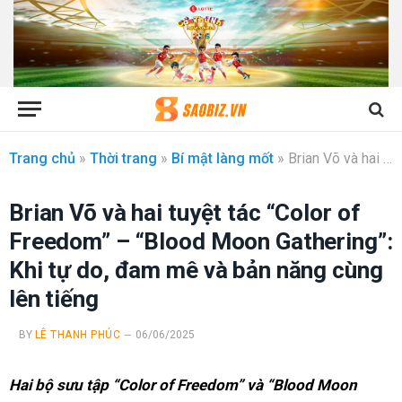
Trang chủ
»
Thời trang
»
Bí mật làng mốt
»
Brian Võ và hai tuyệt tác “Color of Freedom” – “Blood Moon Gathering”: Khi tự do, đam mê và bản năng cùng lên tiếng
Brian Võ và hai tuyệt tác “Color of
Freedom” – “Blood Moon Gathering”:
Khi tự do, đam mê và bản năng cùng
lên tiếng
BY
LÊ THANH PHÚC
06/06/2025
Hai bộ sưu tập “Color of Freedom” và “Blood Moon