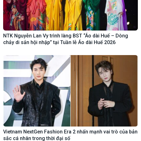
NTK Nguyễn Lan Vy trình làng BST “Áo dài Huế – Dòng
chảy di sản hội nhập” tại Tuần lễ Áo dài Huế 2026
Vietnam NextGen Fashion Era 2 nhấn mạnh vai trò của bản
sắc cá nhân trong thời đại số