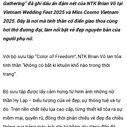
Gathering” đã ghi dấu ấn đậm nét của NTK Brian Võ tại
Vietnam Wedding Fest 2025 và Miss Cosmo Vietnam
2025. Đây là nơi mà tinh thần cổ điển giao thoa cùng
hơi thở đương đại, làm nổi bật vẻ đẹp nguyên bản của
người phụ nữ.
Với bộ sưu tập “Color of Freedom”, NTK Brian Võ lan tỏa
tinh thần “không có bất kì khuôn khổ nào trong thời
trang”.
Bộ sưu tập được lấy cảm hứng từ hình ảnh những nữ
thần Hy Lạp – biểu tượng của vẻ đẹp, sự thông tuệ và tự
do. Trên nền chất liệu lụa cao cấp, từng thiết kế tỏa ra sự
mềm mại, quyến rũ, đồng thời phản chiếu vẻ đẹp đa chiều
thông qua bảng màu trải dài từ hồng dịu dàng đến đỏ