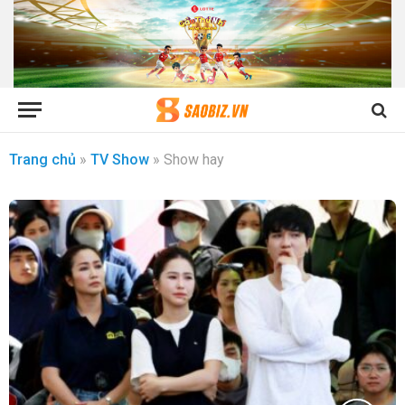
Trang chủ
»
TV Show
»
Show hay