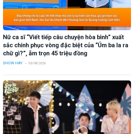
Nữ ca sĩ “Viết tiếp câu chuyện hòa bình” xuất
sắc chinh phục vòng đặc biệt của “Úm ba la ra
chữ gì?”, ẵm trọn 45 triệu đồng
SHOW HAY
03/08/2026