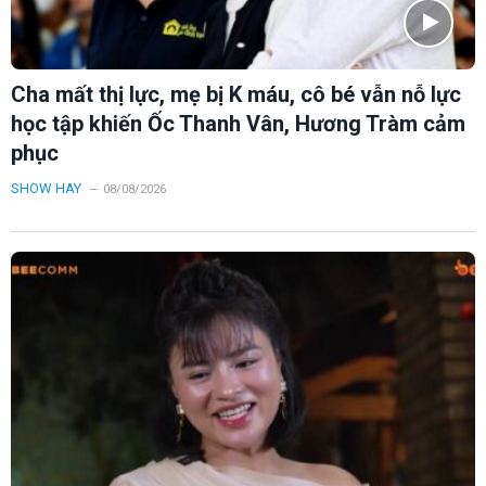
Cha mất thị lực, mẹ bị K máu, cô bé vẫn nỗ lực
học tập khiến Ốc Thanh Vân, Hương Tràm cảm
phục
SHOW HAY
08/08/2026