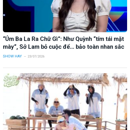
“Úm Ba La Ra Chữ Gì”: Như Quỳnh “tím tái mặt
mày”, Sở Lam bỏ cuộc để… bảo toàn nhan sắc
SHOW HAY
23/07/2026