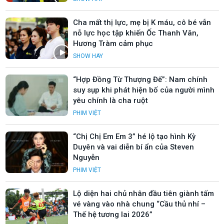
Cha mất thị lực, mẹ bị K máu, cô bé vẫn
nỗ lực học tập khiến Ốc Thanh Vân,
Hương Tràm cảm phục
SHOW HAY
“Hợp Đồng Từ Thượng Đế”: Nam chính
suy sụp khi phát hiện bố của người mình
yêu chính là cha ruột
PHIM VIỆT
“Chị Chị Em Em 3” hé lộ tạo hình Kỳ
Duyên và vai diễn bí ẩn của Steven
Nguyễn
PHIM VIỆT
Lộ diện hai chủ nhân đầu tiên giành tấm
vé vàng vào nhà chung “Cầu thủ nhí –
Thế hệ tương lai 2026”