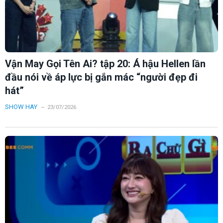
Vận May Gọi Tên Ai? tập 20: Á hậu Hellen lần
đầu nói về áp lực bị gắn mác “người đẹp đi
hát”
SHOW HAY
23/07/2026