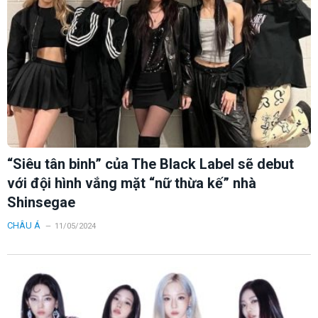
“Siêu tân binh” của The Black Label sẽ debut
với đội hình vắng mặt “nữ thừa kế” nhà
Shinsegae
CHÂU Á
11/05/2024