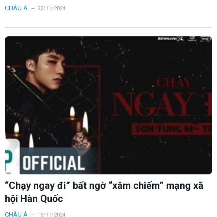
CHÂU Á
22/11/2024
“Chạy ngay đi” bất ngờ “xâm chiếm” mạng xã
hội Hàn Quốc
CHÂU Á
15/11/2024