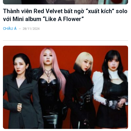
Thành viên Red Velvet bất ngờ “xuất kích” solo
với Mini album “Like A Flower”
CHÂU Á
28/11/2024