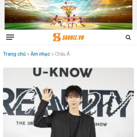
Trang chủ
»
Âm nhạc
»
Châu Á