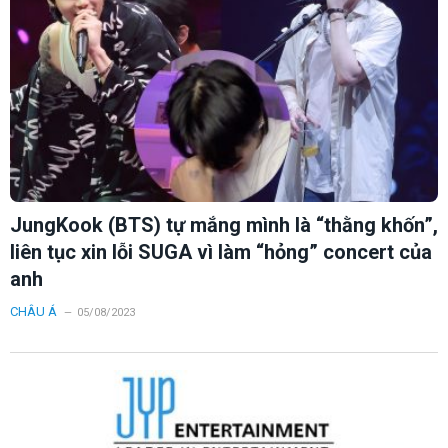
JungKook (BTS) tự mắng mình là “thằng khốn”,
liên tục xin lỗi SUGA vì làm “hỏng” concert của
anh
CHÂU Á
05/08/2023