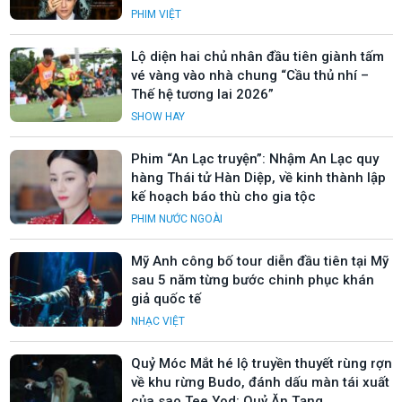
PHIM VIỆT
Lộ diện hai chủ nhân đầu tiên giành tấm
vé vàng vào nhà chung “Cầu thủ nhí –
Thế hệ tương lai 2026”
SHOW HAY
Phim “An Lạc truyện”: Nhậm An Lạc quy
hàng Thái tử Hàn Diệp, về kinh thành lập
kế hoạch báo thù cho gia tộc
PHIM NƯỚC NGOÀI
Mỹ Anh công bố tour diễn đầu tiên tại Mỹ
sau 5 năm từng bước chinh phục khán
giả quốc tế
NHẠC VIỆT
Quỷ Móc Mắt hé lộ truyền thuyết rùng rợn
về khu rừng Budo, đánh dấu màn tái xuất
của sao Tee Yod: Quỷ Ăn Tạng