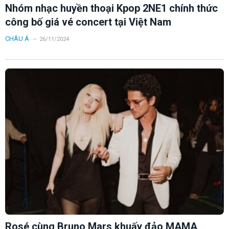
Nhóm nhạc huyền thoại Kpop 2NE1 chính thức
công bố giá vé concert tại Việt Nam
CHÂU Á
26/11/2024
Rosé cùng Bruno Mars khuấy đảo MAMA