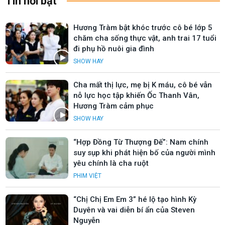
Tin nổi bật
Hương Tràm bật khóc trước cô bé lớp 5
chăm cha sống thực vật, anh trai 17 tuổi
đi phụ hồ nuôi gia đình
SHOW HAY
Cha mất thị lực, mẹ bị K máu, cô bé vẫn
nỗ lực học tập khiến Ốc Thanh Vân,
Hương Tràm cảm phục
SHOW HAY
“Hợp Đồng Từ Thượng Đế”: Nam chính
suy sụp khi phát hiện bố của người mình
yêu chính là cha ruột
PHIM VIỆT
“Chị Chị Em Em 3” hé lộ tạo hình Kỳ
Duyên và vai diễn bí ẩn của Steven
Nguyễn