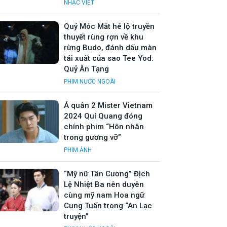
NHẠC VIỆT
Quỷ Móc Mắt hé lộ truyền
thuyết rùng rợn về khu
rừng Budo, đánh dấu màn
tái xuất của sao Tee Yod:
Quỷ Ăn Tạng
PHIM NƯỚC NGOÀI
Á quân 2 Mister Vietnam
2024 Quí Quang đóng
chính phim “Hôn nhân
trong gương vỡ”
PHIM ẢNH
“Mỹ nữ Tân Cương” Địch
Lệ Nhiệt Ba nên duyên
cùng mỹ nam Hoa ngữ
Cung Tuấn trong “An Lạc
truyện”