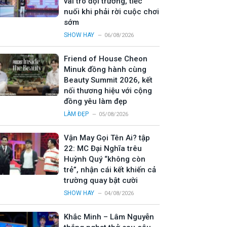
vai trò đội trưởng, tiếc
nuối khi phải rời cuộc chơi
sớm
SHOW HAY
06/08/2026
Friend of House Cheon
Minuk đồng hành cùng
Beauty Summit 2026, kết
nối thương hiệu với cộng
đồng yêu làm đẹp
LÀM ĐẸP
05/08/2026
Vận May Gọi Tên Ai? tập
22: MC Đại Nghĩa trêu
Huỳnh Quý “không còn
trẻ”, nhận cái kết khiến cả
trường quay bật cười
SHOW HAY
04/08/2026
Khắc Minh – Lâm Nguyễn