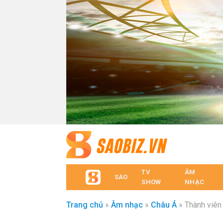
TV
ÂM
SAO
SHOW
NHẠC
Trang chủ
»
Âm nhạc
»
Châu Á
»
Thành viên 