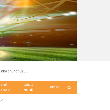
Lộ diện hai chủ nhân đầu tiên giành tấm vé vàng vào nhà chung “Cầu thủ nhí – Thế hệ tương lai 2026”
THỂ
CÔNG
VIDEO
THAO
NGHỆ
r”