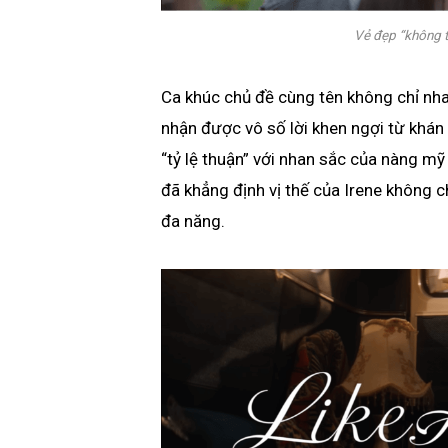
Vẻ đẹp “không t
Ca khúc chủ đề cùng tên không chỉ nh
nhận được vô số lời khen ngợi từ khán
“tỷ lệ thuận” với nhan sắc của nàng m
đã khẳng định vị thế của Irene không ch
đa năng.