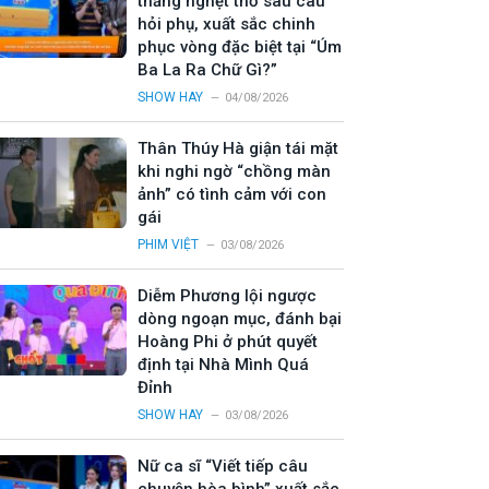
thắng nghẹt thở sau câu
hỏi phụ, xuất sắc chinh
phục vòng đặc biệt tại “Úm
Ba La Ra Chữ Gì?”
SHOW HAY
04/08/2026
Thân Thúy Hà giận tái mặt
khi nghi ngờ “chồng màn
ảnh” có tình cảm với con
gái
PHIM VIỆT
03/08/2026
Diễm Phương lội ngược
dòng ngoạn mục, đánh bại
Hoàng Phi ở phút quyết
định tại Nhà Mình Quá
Đỉnh
SHOW HAY
03/08/2026
Nữ ca sĩ “Viết tiếp câu