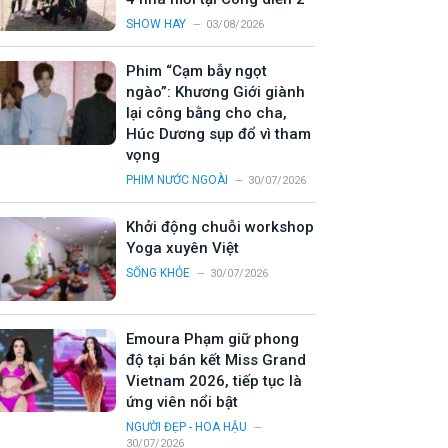
SHOW HAY
03/08/2026
Phim “Cạm bẫy ngọt
ngào”: Khương Giới giành
lại công bằng cho cha,
Húc Dương sụp đổ vì tham
vọng
PHIM NƯỚC NGOÀI
30/07/2026
Khởi động chuỗi workshop
Yoga xuyên Việt
SỐNG KHỎE
30/07/2026
Emoura Phạm giữ phong
độ tại bán kết Miss Grand
Vietnam 2026, tiếp tục là
ứng viên nổi bật
NGƯỜI ĐẸP - HOA HẬU
30/07/2026