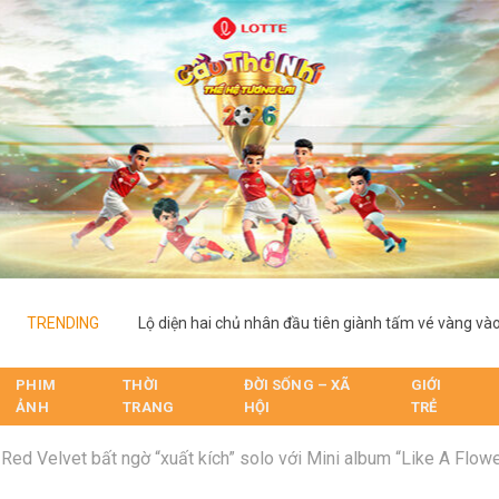
TRENDING
PHIM
THỜI
ĐỜI SỐNG – XÃ
GIỚI
ẢNH
TRANG
HỘI
TRẺ
Red Velvet bất ngờ “xuất kích” solo với Mini album “Like A Flowe