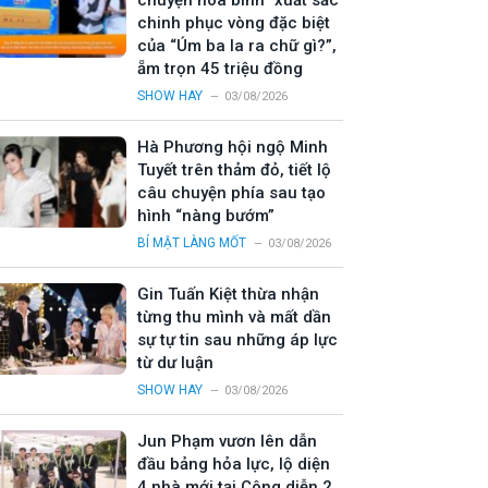
chuyện hòa bình” xuất sắc
chinh phục vòng đặc biệt
của “Úm ba la ra chữ gì?”,
ẵm trọn 45 triệu đồng
SHOW HAY
03/08/2026
Hà Phương hội ngộ Minh
Tuyết trên thảm đỏ, tiết lộ
câu chuyện phía sau tạo
hình “nàng bướm”
BÍ MẬT LÀNG MỐT
03/08/2026
Gin Tuấn Kiệt thừa nhận
từng thu mình và mất dần
sự tự tin sau những áp lực
từ dư luận
SHOW HAY
03/08/2026
Jun Phạm vươn lên dẫn
đầu bảng hỏa lực, lộ diện
4 nhà mới tại Công diễn 2