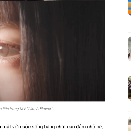
 tiên trong MV “Like A Flower”.
ối mặt với cuộc sống bằng chút can đảm nhỏ bé,