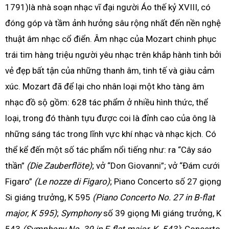
1791)là nhà soạn nhạc vĩ đại người Áo thế kỷ XVIII, có
đóng góp và tầm ảnh hưởng sâu rộng nhất đến nền nghệ
thuật âm nhạc cổ điển. Âm nhạc của Mozart chinh phục
trái tim hàng triệu người yêu nhạc trên khắp hành tinh bởi
vẻ đẹp bất tận của những thanh âm, tinh tế và giàu cảm
xúc. Mozart đã để lại cho nhân loại một kho tàng âm
nhạc đồ sộ gồm: 628 tác phẩm ở nhiều hình thức, thể
loại, trong đó thành tựu được coi là đỉnh cao của ông là
những sáng tác trong lĩnh vực khí nhạc và nhạc kịch. Có
thể kể đến một số tác phẩm nổi tiếng như: ra “Cây sáo
thần”
(Die Zauberflöte)
; vở “Don Giovanni”; vở “Đám cưới
Figaro”
(Le nozze di Figaro)
; Piano Concerto số 27 giọng
Si giáng trưởng, K 595
(Piano Concerto No. 27 in B-flat
major, K 595)
;
Symphony
số 39 giọng Mi giáng trưởng, K