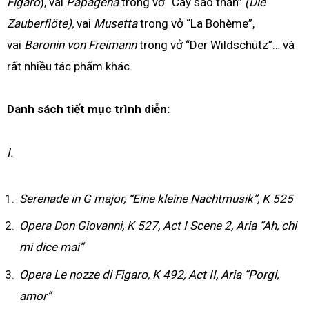
Figaro
), vai
Papagena
trong vở “Cây sáo thần”
(Die
Zauberflöte),
vai
Musetta
trong vở “La Bohème”,
vai
Baronin von Freimann
trong vở “Der Wildschütz”… và
rất nhiều tác phẩm khác.
Danh sách tiết mục trình diễn:
I.
Serenade in G major, “Eine kleine Nachtmusik”, K 525
Opera Don Giovanni, K 527, Act I Scene 2, Aria “Ah, chi
mi dice mai”
Opera Le nozze di Figaro, K 492, Act II, Aria “Porgi,
amor”