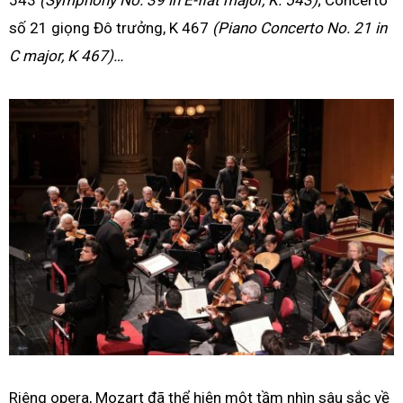
543
(Symphony No. 39 in E-flat major, K. 543)
; Concerto
số 21 giọng Đô trưởng, K 467
(Piano Concerto No. 21 in
C major, K 467)…
Riêng opera, Mozart đã thể hiện một tầm nhìn sâu sắc về