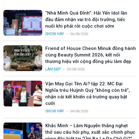
“Nhà Mình Quá Đỉnh”: Hải Yến Idol lần
đầu đảm nhận vai trò đội trưởng, tiếc
nuối khi phải rời cuộc chơi sớm
SHOW HAY
06/08/2026
Friend of House Cheon Minuk đồng hành
cùng Beauty Summit 2026, kết nối
thương hiệu với cộng đồng yêu làm đẹp
LÀM ĐẸP
05/08/2026
Vận May Gọi Tên Ai? tập 22: MC Đại
Nghĩa trêu Huỳnh Quý “không còn trẻ”,
nhận cái kết khiến cả trường quay bật
cười
SHOW HAY
04/08/2026
Khắc Minh – Lâm Nguyễn thắng nghẹt
thở sau câu hỏi phụ, xuất sắc chinh phục
vòng đặc biệt tại “Úm Ba La Ra Chữ Gì?”