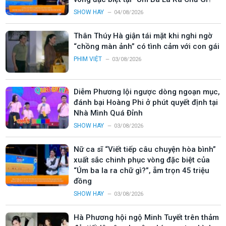
SHOW HAY
04/08/2026
Thân Thúy Hà giận tái mặt khi nghi ngờ
“chồng màn ảnh” có tình cảm với con gái
PHIM VIỆT
03/08/2026
Diễm Phương lội ngược dòng ngoạn mục,
đánh bại Hoàng Phi ở phút quyết định tại
Nhà Mình Quá Đỉnh
SHOW HAY
03/08/2026
Nữ ca sĩ “Viết tiếp câu chuyện hòa bình”
xuất sắc chinh phục vòng đặc biệt của
“Úm ba la ra chữ gì?”, ẵm trọn 45 triệu
đồng
SHOW HAY
03/08/2026
Hà Phương hội ngộ Minh Tuyết trên thảm