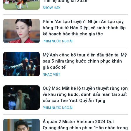
Thế hệ tương lai 2026”
SHOW HAY
Phim “An Lạc truyện”: Nhậm An Lạc quy
hàng Thái tử Hàn Diệp, về kinh thành lập
kế hoạch báo thù cho gia tộc
PHIM NƯỚC NGOÀI
Mỹ Anh công bố tour diễn đầu tiên tại Mỹ
sau 5 năm từng bước chinh phục khán
giả quốc tế
NHẠC VIỆT
Quỷ Móc Mắt hé lộ truyền thuyết rùng rợn
về khu rừng Budo, đánh dấu màn tái xuất
của sao Tee Yod: Quỷ Ăn Tạng
PHIM NƯỚC NGOÀI
Á quân 2 Mister Vietnam 2024 Quí
Quang đóng chính phim “Hôn nhân trong