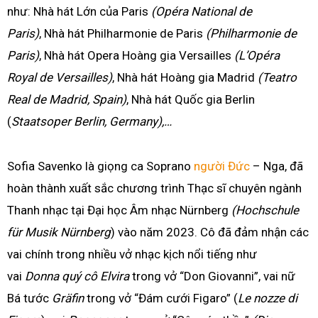
như: Nhà hát Lớn của Paris
(Opéra National de
Paris)
,
Nhà hát Philharmonie de Paris
(Philharmonie de
Paris)
, Nhà hát Opera Hoàng gia Versailles
(L’Opéra
Royal de Versailles)
, Nhà hát Hoàng gia Madrid
(Teatro
Real de Madrid, Spain)
, Nhà hát Quốc gia Berlin
(
Staatsoper Berlin, Germany),…
Sofia Savenko là giọng ca Soprano
người Đức
– Nga, đã
hoàn thành xuất sắc chương trình Thạc sĩ chuyên ngành
Thanh nhạc tại Đại học Âm nhạc Nürnberg
(Hochschule
für Musik Nürnberg
) vào năm 2023. Cô đã đảm nhận các
vai chính trong nhiều vở nhạc kịch nổi tiếng như
vai
Donna quý cô Elvira
trong vở “Don Giovanni”, vai nữ
Bá tước
Gräfin
trong vở “Đám cưới Figaro” (
Le nozze di