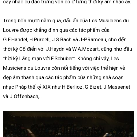
cây nhạc cụ đặc trưng vốn có ở từng thời kỳ âm nhạc ấy.
Trong bốn mươi năm qua, dấu ấn của Les Musiciens du
Louvre được khẳng định qua các tác phẩm của
G.F.Handel, H.Purcell, J.S.Bach và J-P.Rameau, cho đến
thời kỳ Cổ điển với J.Haydn và W.A.Mozart, cũng như đầu
thời kỳ Lãng mạn với F.Schubert. Không chỉ vậy, Les
Musiciens du Louvre còn nổi tiếng với việc thể hiện vẻ
đẹp âm thanh qua các tác phẩm của những nhà soạn
nhạc Pháp thế kỷ XIX như H.Berlioz, G.Bizet, J.Massenet
và J.Offenbach,…