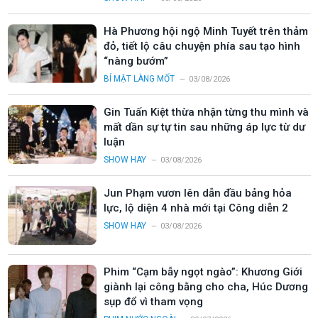
Hà Phương hội ngộ Minh Tuyết trên thảm
đỏ, tiết lộ câu chuyện phía sau tạo hình
“nàng bướm”
BÍ MẬT LÀNG MỐT
03/08/2026
Gin Tuấn Kiệt thừa nhận từng thu mình và
mất dần sự tự tin sau những áp lực từ dư
luận
SHOW HAY
03/08/2026
Jun Phạm vươn lên dẫn đầu bảng hỏa
lực, lộ diện 4 nhà mới tại Công diễn 2
SHOW HAY
03/08/2026
Phim “Cạm bẫy ngọt ngào”: Khương Giới
giành lại công bằng cho cha, Húc Dương
sụp đổ vì tham vọng