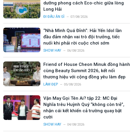
dưỡng phong cách Eco-chic giữa lòng
Long Hải
ĐI ĐÂU ĂN GÌ
07/08/2026
“Nhà Mình Quá Đỉnh”: Hải Yến Idol lần
đầu đảm nhận vai trò đội trưởng, tiếc
nuối khi phải rời cuộc chơi sớm
SHOW HAY
06/08/2026
Friend of House Cheon Minuk đồng hành
cùng Beauty Summit 2026, kết nối
thương hiệu với cộng đồng yêu làm đẹp
LÀM ĐẸP
05/08/2026
Vận May Gọi Tên Ai? tập 22: MC Đại
Nghĩa trêu Huỳnh Quý “không còn trẻ”,
nhận cái kết khiến cả trường quay bật
cười
SHOW HAY
04/08/2026