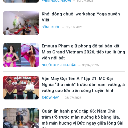
PHIM NƯỚC NGOÀI
30/07/2026
Khởi động chuỗi workshop Yoga xuyên
Việt
SỐNG KHỎE
30/07/2026
Emoura Phạm giữ phong độ tại bán kết
Miss Grand Vietnam 2026, tiếp tục là ứng
viên nổi bật
NGƯỜI ĐẸP - HOA HẬU
30/07/2026
Vận May Gọi Tên Ai? tập 21: MC Đại
Nghĩa “thu mình” trước dàn nam vương, á
vương cao lớn trên sóng truyền hình
SHOW HAY
28/07/2026
Quán ăn hạnh phúc tập 66: Năm Chà
trầm trồ trước màn nướng bò bùng lửa,
mê mẩn hương vị Đức ngay giữa lòng Sài