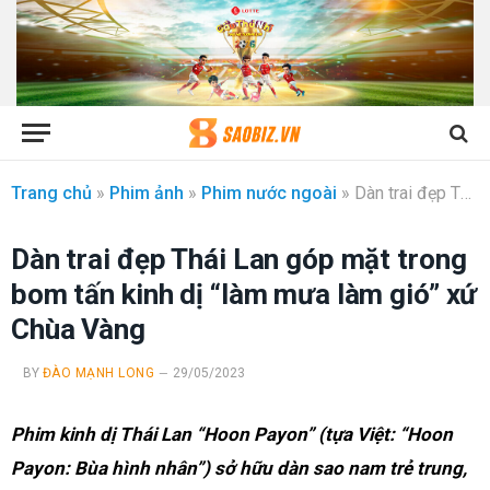
Trang chủ
»
Phim ảnh
»
Phim nước ngoài
»
Dàn trai đẹp Thái Lan góp mặt trong bom tấn kinh dị “làm mưa làm gió” xứ Chùa Vàng
Dàn trai đẹp Thái Lan góp mặt trong
bom tấn kinh dị “làm mưa làm gió” xứ
Chùa Vàng
BY
ĐÀO MẠNH LONG
29/05/2023
Phim kinh dị Thái Lan “Hoon Payon” (tựa Việt: “Hoon
Payon: Bùa hình nhân”) sở hữu dàn sao nam trẻ trung,