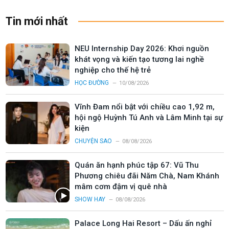
Tin mới nhất
NEU Internship Day 2026: Khơi nguồn
khát vọng và kiến tạo tương lai nghề
nghiệp cho thế hệ trẻ
HỌC ĐƯỜNG
10/08/2026
Vĩnh Đam nổi bật với chiều cao 1,92 m,
hội ngộ Huỳnh Tú Anh và Lâm Minh tại sự
kiện
CHUYỆN SAO
08/08/2026
Quán ăn hạnh phúc tập 67: Vũ Thu
Phương chiêu đãi Năm Chà, Nam Khánh
mâm cơm đậm vị quê nhà
SHOW HAY
08/08/2026
Palace Long Hai Resort – Dấu ấn nghỉ