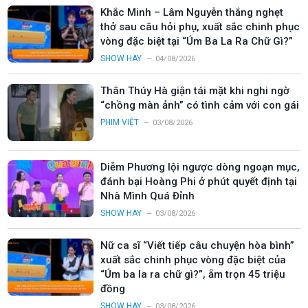
Khắc Minh – Lâm Nguyễn thắng nghẹt
thở sau câu hỏi phụ, xuất sắc chinh phục
vòng đặc biệt tại “Úm Ba La Ra Chữ Gì?”
SHOW HAY
04/08/2026
Thân Thúy Hà giận tái mặt khi nghi ngờ
“chồng màn ảnh” có tình cảm với con gái
PHIM VIỆT
03/08/2026
Diễm Phương lội ngược dòng ngoạn mục,
đánh bại Hoàng Phi ở phút quyết định tại
Nhà Mình Quá Đỉnh
SHOW HAY
03/08/2026
Nữ ca sĩ “Viết tiếp câu chuyện hòa bình”
xuất sắc chinh phục vòng đặc biệt của
“Úm ba la ra chữ gì?”, ẵm trọn 45 triệu
đồng
SHOW HAY
03/08/2026