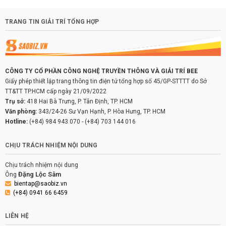
TRANG TIN GIẢI TRÍ TỔNG HỢP
CÔNG TY CỔ PHẦN CÔNG NGHỆ TRUYỀN THÔNG VÀ GIẢI TRÍ BEE
Giấy phép thiết lập trang thông tin điện tử tổng hợp số 45/GP-STTTT do Sở
TT&TT TP.HCM cấp ngày 21/09/2022
Trụ sở:
418 Hai Bà Trưng, P. Tân Định, TP. HCM
Văn phòng:
343/24-26 Sư Vạn Hạnh, P. Hòa Hưng, TP. HCM
Hotline:
(+84) 984 943 070
-
(+84) 703 144 016
CHỊU TRÁCH NHIỆM NỘI DUNG
Chịu trách nhiệm nội dung
Đặng Lộc Sâm
Ông
bientap@saobiz.vn
(+84) 0941 66 6459
LIÊN HỆ