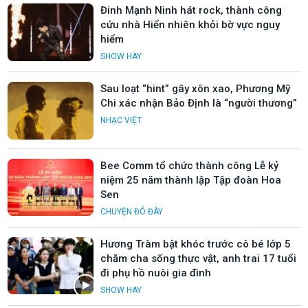
Đinh Mạnh Ninh hát rock, thành công
cứu nhà Hiển nhiên khỏi bờ vực nguy
hiểm
SHOW HAY
Sau loạt “hint” gây xôn xao, Phương Mỹ
Chi xác nhận Bảo Định là “người thương”
NHẠC VIỆT
Bee Comm tổ chức thành công Lễ kỷ
niệm 25 năm thành lập Tập đoàn Hoa
Sen
CHUYỆN ĐÓ ĐÂY
Hương Tràm bật khóc trước cô bé lớp 5
chăm cha sống thực vật, anh trai 17 tuổi
đi phụ hồ nuôi gia đình
SHOW HAY