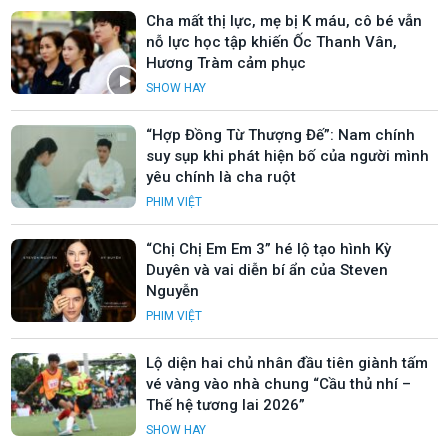
Cha mất thị lực, mẹ bị K máu, cô bé vẫn
nỗ lực học tập khiến Ốc Thanh Vân,
Hương Tràm cảm phục
SHOW HAY
“Hợp Đồng Từ Thượng Đế”: Nam chính
suy sụp khi phát hiện bố của người mình
yêu chính là cha ruột
PHIM VIỆT
“Chị Chị Em Em 3” hé lộ tạo hình Kỳ
Duyên và vai diễn bí ẩn của Steven
Nguyễn
PHIM VIỆT
Lộ diện hai chủ nhân đầu tiên giành tấm
vé vàng vào nhà chung “Cầu thủ nhí –
Thế hệ tương lai 2026”
SHOW HAY