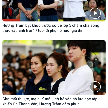
Hương Tràm bật khóc trước cô bé lớp 5 chăm cha sống
thực vật, anh trai 17 tuổi đi phụ hồ nuôi gia đình
Cha mất thị lực, mẹ bị K máu, cô bé vẫn nỗ lực học tập
khiến Ốc Thanh Vân, Hương Tràm cảm phục