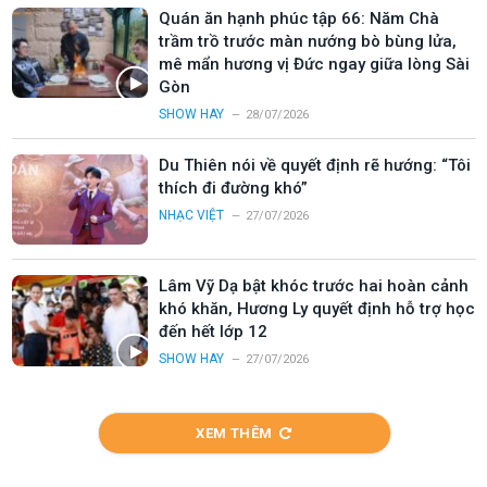
Quán ăn hạnh phúc tập 66: Năm Chà
trầm trồ trước màn nướng bò bùng lửa,
mê mẩn hương vị Đức ngay giữa lòng Sài
Gòn
SHOW HAY
28/07/2026
Du Thiên nói về quyết định rẽ hướng: “Tôi
thích đi đường khó”
NHẠC VIỆT
27/07/2026
Lâm Vỹ Dạ bật khóc trước hai hoàn cảnh
khó khăn, Hương Ly quyết định hỗ trợ học
đến hết lớp 12
SHOW HAY
27/07/2026
XEM THÊM