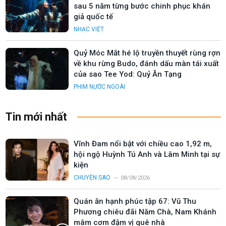
sau 5 năm từng bước chinh phục khán
giả quốc tế
NHẠC VIỆT
Quỷ Móc Mắt hé lộ truyền thuyết rùng rợn
về khu rừng Budo, đánh dấu màn tái xuất
của sao Tee Yod: Quỷ Ăn Tạng
PHIM NƯỚC NGOÀI
Tin mới nhất
Vĩnh Đam nổi bật với chiều cao 1,92 m,
hội ngộ Huỳnh Tú Anh và Lâm Minh tại sự
kiện
CHUYỆN SAO
08/08/2026
Quán ăn hạnh phúc tập 67: Vũ Thu
Phương chiêu đãi Năm Chà, Nam Khánh
mâm cơm đậm vị quê nhà