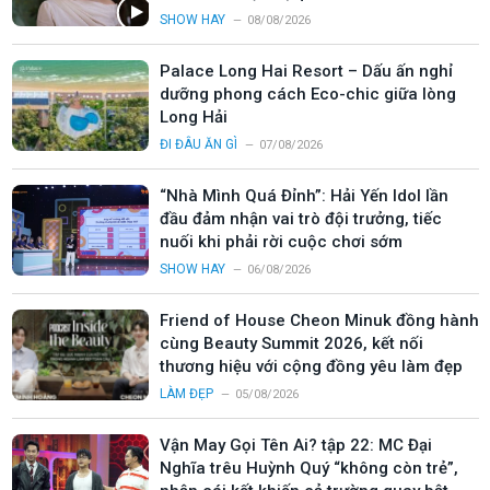
SHOW HAY
08/08/2026
Palace Long Hai Resort – Dấu ấn nghỉ
dưỡng phong cách Eco-chic giữa lòng
Long Hải
ĐI ĐÂU ĂN GÌ
07/08/2026
“Nhà Mình Quá Đỉnh”: Hải Yến Idol lần
đầu đảm nhận vai trò đội trưởng, tiếc
nuối khi phải rời cuộc chơi sớm
SHOW HAY
06/08/2026
Friend of House Cheon Minuk đồng hành
cùng Beauty Summit 2026, kết nối
thương hiệu với cộng đồng yêu làm đẹp
LÀM ĐẸP
05/08/2026
Vận May Gọi Tên Ai? tập 22: MC Đại
Nghĩa trêu Huỳnh Quý “không còn trẻ”,