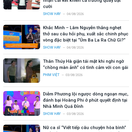
nhận cái kết khiến cả trường quay bật
cười
SHOW HAY
04/08/2026
Khắc Minh – Lâm Nguyễn thắng nghẹt
thở sau câu hỏi phụ, xuất sắc chinh phục
vòng đặc biệt tại “Úm Ba La Ra Chữ Gì?”
SHOW HAY
04/08/2026
Thân Thúy Hà giận tái mặt khi nghi ngờ
“chồng màn ảnh” có tình cảm với con gái
PHIM VIỆT
03/08/2026
Diễm Phương lội ngược dòng ngoạn mục,
đánh bại Hoàng Phi ở phút quyết định tại
Nhà Mình Quá Đỉnh
SHOW HAY
03/08/2026
Nữ ca sĩ “Viết tiếp câu chuyện hòa bình”