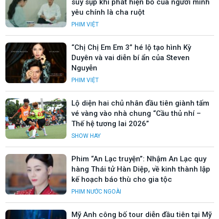
suy sụp khi phát hiện bố của người mình
yêu chính là cha ruột
PHIM VIỆT
“Chị Chị Em Em 3” hé lộ tạo hình Kỳ
Duyên và vai diễn bí ẩn của Steven
Nguyễn
PHIM VIỆT
Lộ diện hai chủ nhân đầu tiên giành tấm
vé vàng vào nhà chung “Cầu thủ nhí –
Thế hệ tương lai 2026”
SHOW HAY
Phim “An Lạc truyện”: Nhậm An Lạc quy
hàng Thái tử Hàn Diệp, về kinh thành lập
kế hoạch báo thù cho gia tộc
PHIM NƯỚC NGOÀI
Mỹ Anh công bố tour diễn đầu tiên tại Mỹ