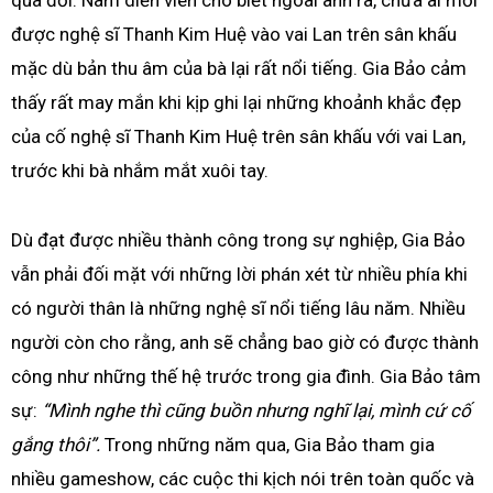
qua đời. Nam diễn viên cho biết ngoài anh ra, chưa ai mời
được nghệ sĩ Thanh Kim Huệ vào vai Lan trên sân khấu
mặc dù bản thu âm của bà lại rất nổi tiếng. Gia Bảo cảm
thấy rất may mắn khi kịp ghi lại những khoảnh khắc đẹp
của cố nghệ sĩ Thanh Kim Huệ trên sân khấu với vai Lan,
trước khi bà nhắm mắt xuôi tay.
Dù đạt được nhiều thành công trong sự nghiệp, Gia Bảo
vẫn phải đối mặt với những lời phán xét từ nhiều phía khi
có người thân là những nghệ sĩ nổi tiếng lâu năm. Nhiều
người còn cho rằng, anh sẽ chẳng bao giờ có được thành
công như những thế hệ trước trong gia đình. Gia Bảo tâm
sự:
“Mình nghe thì cũng buồn nhưng nghĩ lại, mình cứ cố
gắng thôi”.
Trong những năm qua, Gia Bảo tham gia
nhiều gameshow, các cuộc thi kịch nói trên toàn quốc và