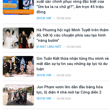
xuất sắc chinh phục vòng đặc biệt của
“Úm ba la ra chữ gì?”, ẵm trọn 45 triệu
đồng
SHOW HAY
03/08/2026
Hà Phương hội ngộ Minh Tuyết trên thảm
đỏ, tiết lộ câu chuyện phía sau tạo hình
“nàng bướm”
BÍ MẬT LÀNG MỐT
03/08/2026
Gin Tuấn Kiệt thừa nhận từng thu mình và
mất dần sự tự tin sau những áp lực từ dư
luận
SHOW HAY
03/08/2026
Jun Phạm vươn lên dẫn đầu bảng hỏa
lực, lộ diện 4 nhà mới tại Công diễn 2
SHOW HAY
03/08/2026