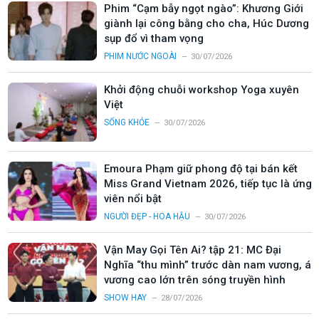
Phim “Cạm bẫy ngọt ngào”: Khương Giới
giành lại công bằng cho cha, Húc Dương
sụp đổ vì tham vọng
PHIM NƯỚC NGOÀI
30/07/2026
Khởi động chuỗi workshop Yoga xuyên
Việt
SỐNG KHỎE
30/07/2026
Emoura Phạm giữ phong độ tại bán kết
Miss Grand Vietnam 2026, tiếp tục là ứng
viên nổi bật
NGƯỜI ĐẸP - HOA HẬU
30/07/2026
Vận May Gọi Tên Ai? tập 21: MC Đại
Nghĩa “thu mình” trước dàn nam vương, á
vương cao lớn trên sóng truyền hình
SHOW HAY
28/07/2026