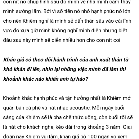
con nít nó chụp hình sau đó mình về nhà mình cảm thấy
mình sướng lắm. Bởi vì số tiền nó nhỏ hạnh phúc nó lớn
cho nên Khiêm nghĩ là mình sẽ dấn thân sâu vào cái lĩnh
vực đó xưa giờ mình không nghĩ mình diễn nhưng biết
đâu sau này mình sẽ diễn nhiều hơn cho con nít coi.
Khán giả có theo dõi hành trình của anh xuất thân từ
khó khăn đi lên, nhìn lại những việc mình đã làm thì
khoảnh khắc nào khiến anh tự hào?
Khoảnh khắc hạnh phúc và tận hưởng nhất là Khiêm mở
quán bán cà phê và hát nhạc acoustic. Mỗi ngày buổi
sáng của Khiêm sẽ là pha chế thức uống, còn buổi tối sẽ
là hát cho khách nghe, kéo dài trong khoảng 3 năm. Giai
đoạn này Khiêm vui lắm, khán giả bỏ 100 ngàn vô xem