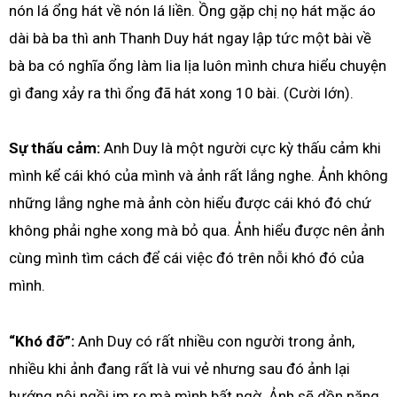
nón lá ổng hát về nón lá liền. Ồng gặp chị nọ hát mặc áo
dài bà ba thì anh Thanh Duy hát ngay lập tức một bài về
bà ba có nghĩa ổng làm lia lịa luôn mình chưa hiểu chuyện
gì đang xảy ra thì ổng đã hát xong 10 bài. (Cười lớn).
Sự thấu cảm:
Anh Duy là một người cực kỳ thấu cảm khi
mình kể cái khó của mình và ảnh rất lắng nghe. Ảnh không
những lắng nghe mà ảnh còn hiểu được cái khó đó chứ
không phải nghe xong mà bỏ qua. Ảnh hiểu được nên ảnh
cùng mình tìm cách để cái việc đó trên nỗi khó đó của
mình.
“Khó đỡ”:
Anh Duy có rất nhiều con người trong ảnh,
nhiều khi ảnh đang rất là vui vẻ nhưng sau đó ảnh lại
hướng nội ngồi im re mà mình bất ngờ. Ảnh sẽ dồn năng