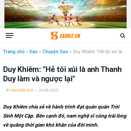
Trang chủ
»
Sao
»
Chuyện Sao
»
Duy Khiêm: “Hễ tôi xúi là anh Thanh Duy làm và ngược lại”
Duy Khiêm: “Hễ tôi xúi là anh Thanh
Duy làm và ngược lại”
BY
NGUYEN HUY
23/05/2023
Duy Khiêm chia sẻ về hành trình đạt quán quân Trời
Sinh Một Cặp. Bên cạnh đó, nam nghệ sĩ cũng trải lòng
về quãng thời gian khó khăn của đời mình.