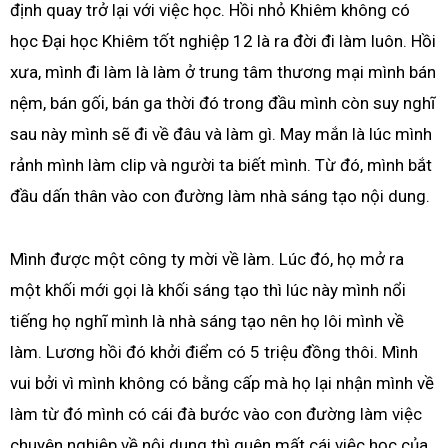
định quay trở lại với việc học. Hồi nhỏ Khiêm không có
học Đại học Khiêm tốt nghiệp 12 là ra đời đi làm luôn. Hồi
xưa, mình đi làm là làm ở trung tâm thương mại mình bán
nệm, bán gối, bán ga thời đó trong đầu mình còn suy nghĩ
sau này mình sẽ đi về đâu và làm gì. May mắn là lúc mình
rảnh mình làm clip và người ta biết mình. Từ đó, mình bắt
đầu dấn thân vào con đường làm nhà sáng tạo nội dung.
Mình được một công ty mời về làm. Lúc đó, họ mở ra
một khối mới gọi là khối sáng tạo thì lúc này mình nổi
tiếng họ nghĩ mình là nhà sáng tạo nên họ lôi mình về
làm. Lương hồi đó khởi điểm có 5 triệu đồng thôi. Mình
vui bởi vì mình không có bằng cấp mà họ lại nhận mình về
làm từ đó mình có cái đà bước vào con đường làm việc
chuyên nghiệp về nội dung thì quên mất cái việc học của