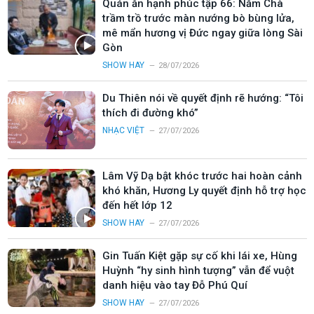
Quán ăn hạnh phúc tập 66: Năm Chà
trầm trồ trước màn nướng bò bùng lửa,
mê mẩn hương vị Đức ngay giữa lòng Sài
Gòn
SHOW HAY
28/07/2026
Du Thiên nói về quyết định rẽ hướng: “Tôi
thích đi đường khó”
NHẠC VIỆT
27/07/2026
Lâm Vỹ Dạ bật khóc trước hai hoàn cảnh
khó khăn, Hương Ly quyết định hỗ trợ học
đến hết lớp 12
SHOW HAY
27/07/2026
Gin Tuấn Kiệt gặp sự cố khi lái xe, Hùng
Huỳnh “hy sinh hình tượng” vẫn để vuột
danh hiệu vào tay Đỗ Phú Quí
SHOW HAY
27/07/2026