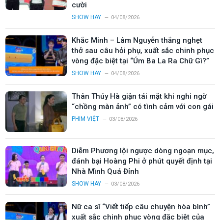
cười
SHOW HAY
04/08/2026
Khắc Minh – Lâm Nguyễn thắng nghẹt
thở sau câu hỏi phụ, xuất sắc chinh phục
vòng đặc biệt tại “Úm Ba La Ra Chữ Gì?”
SHOW HAY
04/08/2026
Thân Thúy Hà giận tái mặt khi nghi ngờ
“chồng màn ảnh” có tình cảm với con gái
PHIM VIỆT
03/08/2026
Diễm Phương lội ngược dòng ngoạn mục,
đánh bại Hoàng Phi ở phút quyết định tại
Nhà Mình Quá Đỉnh
SHOW HAY
03/08/2026
Nữ ca sĩ “Viết tiếp câu chuyện hòa bình”
xuất sắc chinh phục vòng đặc biệt của