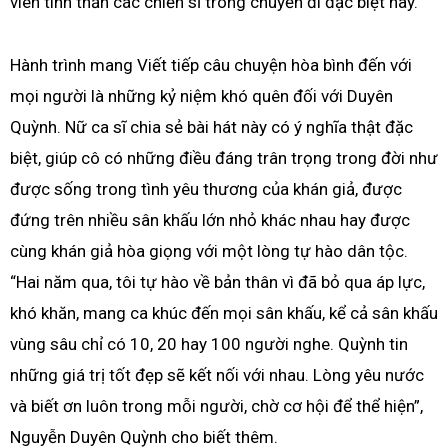
viên tinh thần các chiến sĩ trong chuyến đi đặc biệt này.
Hành trình mang Viết tiếp câu chuyện hòa bình đến với
mọi người là những kỷ niệm khó quên đối với Duyên
Quỳnh. Nữ ca sĩ chia sẻ bài hát này có ý nghĩa thật đặc
biệt, giúp cô có những điều đáng trân trọng trong đời như
được sống trong tình yêu thương của khán giả, được
đứng trên nhiều sân khấu lớn nhỏ khác nhau hay được
cùng khán giả hòa giọng với một lòng tự hào dân tộc.
“Hai năm qua, tôi tự hào về bản thân vì đã bỏ qua áp lực,
khó khăn, mang ca khúc đến mọi sân khấu, kể cả sân khấu
vùng sâu chỉ có 10, 20 hay 100 người nghe. Quỳnh tin
những giá trị tốt đẹp sẽ kết nối với nhau. Lòng yêu nước
và biết ơn luôn trong mỗi người, chờ cơ hội để thể hiện”,
Nguyễn Duyên Quỳnh cho biết thêm.