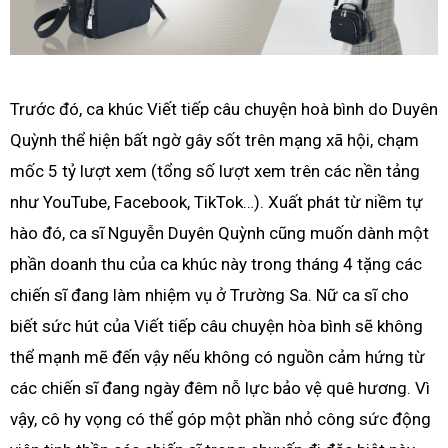
Trước đó, ca khúc Viết tiếp câu chuyện hoà bình do Duyên
Quỳnh thể hiện bất ngờ gây sốt trên mạng xã hội, chạm
mốc 5 tỷ lượt xem (tổng số lượt xem trên các nền tảng
như YouTube, Facebook, TikTok…). Xuất phát từ niềm tự
hào đó, ca sĩ Nguyễn Duyên Quỳnh cũng muốn dành một
phần doanh thu của ca khúc này trong tháng 4 tặng các
chiến sĩ đang làm nhiệm vụ ở Trường Sa. Nữ ca sĩ cho
biết sức hút của Viết tiếp câu chuyện hòa bình sẽ không
thể mạnh mẽ đến vậy nếu không có nguồn cảm hứng từ
các chiến sĩ đang ngày đêm nỗ lực bảo vệ quê hương. Vì
vậy, cô hy vọng có thể góp một phần nhỏ công sức động