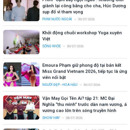
giành lại công bằng cho cha, Húc Dương
sụp đổ vì tham vọng
PHIM NƯỚC NGOÀI
30/07/2026
Khởi động chuỗi workshop Yoga xuyên
Việt
SỐNG KHỎE
30/07/2026
Emoura Phạm giữ phong độ tại bán kết
Miss Grand Vietnam 2026, tiếp tục là ứng
viên nổi bật
NGƯỜI ĐẸP - HOA HẬU
30/07/2026
Vận May Gọi Tên Ai? tập 21: MC Đại
Nghĩa “thu mình” trước dàn nam vương, á
vương cao lớn trên sóng truyền hình
SHOW HAY
28/07/2026