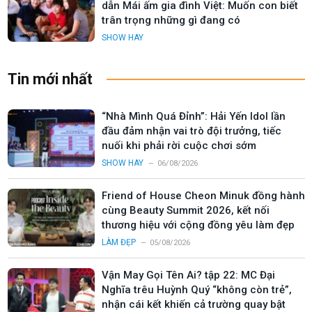
dẫn Mái ấm gia đình Việt: Muốn con biết
trân trọng những gì đang có
SHOW HAY
Tin mới nhất
“Nhà Mình Quá Đỉnh”: Hải Yến Idol lần
đầu đảm nhận vai trò đội trưởng, tiếc
nuối khi phải rời cuộc chơi sớm
SHOW HAY
06/08/2026
Friend of House Cheon Minuk đồng hành
cùng Beauty Summit 2026, kết nối
thương hiệu với cộng đồng yêu làm đẹp
LÀM ĐẸP
05/08/2026
Vận May Gọi Tên Ai? tập 22: MC Đại
Nghĩa trêu Huỳnh Quý “không còn trẻ”,
nhận cái kết khiến cả trường quay bật