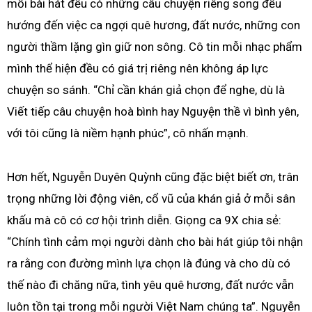
mỗi bài hát đều có những câu chuyện riêng song đều
hướng đến việc ca ngợi quê hương, đất nước, những con
người thầm lặng gìn giữ non sông. Cô tin mỗi nhạc phẩm
mình thể hiện đều có giá trị riêng nên không áp lực
chuyện so sánh. “Chỉ cần khán giả chọn để nghe, dù là
Viết tiếp câu chuyện hoà bình hay Nguyện thề vì bình yên,
với tôi cũng là niềm hạnh phúc”, cô nhấn mạnh.
Hơn hết, Nguyễn Duyên Quỳnh cũng đặc biệt biết ơn, trân
trọng những lời động viên, cổ vũ của khán giả ở mỗi sân
khấu mà cô có cơ hội trình diễn. Giọng ca 9X chia sẻ:
“Chính tình cảm mọi người dành cho bài hát giúp tôi nhận
ra rằng con đường mình lựa chọn là đúng và cho dù có
thế nào đi chăng nữa, tình yêu quê hương, đất nước vẫn
luôn tồn tại trong mỗi người Việt Nam chúng ta”. Nguyễn