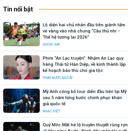
Tin nổi bật
Lộ diện hai chủ nhân đầu tiên giành tấm
vé vàng vào nhà chung “Cầu thủ nhí –
Thế hệ tương lai 2026”
SHOW HAY
Phim “An Lạc truyện”: Nhậm An Lạc quy
hàng Thái tử Hàn Diệp, về kinh thành lập
kế hoạch báo thù cho gia tộc
PHIM NƯỚC NGOÀI
Mỹ Anh công bố tour diễn đầu tiên tại Mỹ
sau 5 năm từng bước chinh phục khán
giả quốc tế
NHẠC VIỆT
Quỷ Móc Mắt hé lộ truyền thuyết rùng rợn
về khu rừng Budo, đánh dấu màn tái xuất