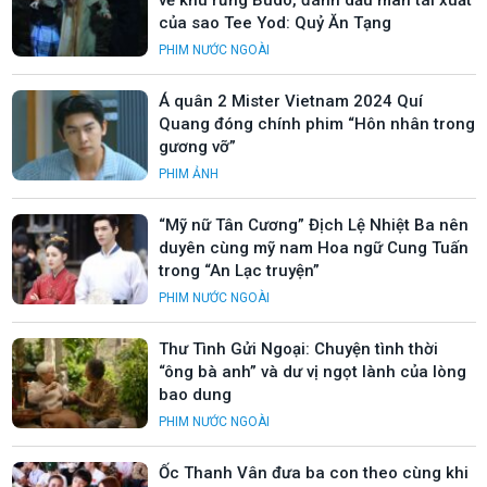
của sao Tee Yod: Quỷ Ăn Tạng
PHIM NƯỚC NGOÀI
Á quân 2 Mister Vietnam 2024 Quí
Quang đóng chính phim “Hôn nhân trong
gương vỡ”
PHIM ẢNH
“Mỹ nữ Tân Cương” Địch Lệ Nhiệt Ba nên
duyên cùng mỹ nam Hoa ngữ Cung Tuấn
trong “An Lạc truyện”
PHIM NƯỚC NGOÀI
Thư Tình Gửi Ngoại: Chuyện tình thời
“ông bà anh” và dư vị ngọt lành của lòng
bao dung
PHIM NƯỚC NGOÀI
Ốc Thanh Vân đưa ba con theo cùng khi