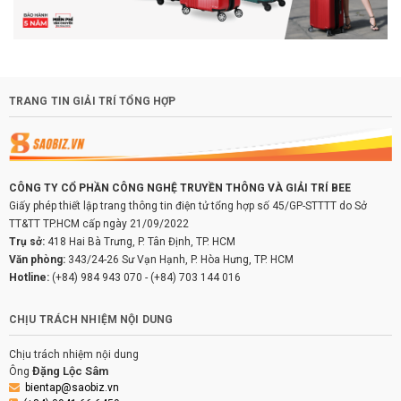
TRANG TIN GIẢI TRÍ TỔNG HỢP
CÔNG TY CỔ PHẦN CÔNG NGHỆ TRUYỀN THÔNG VÀ GIẢI TRÍ BEE
Giấy phép thiết lập trang thông tin điện tử tổng hợp số 45/GP-STTTT do Sở
TT&TT TP.HCM cấp ngày 21/09/2022
Trụ sở:
418 Hai Bà Trưng, P. Tân Định, TP. HCM
Văn phòng:
343/24-26 Sư Vạn Hạnh, P. Hòa Hưng, TP. HCM
Hotline:
(+84) 984 943 070
-
(+84) 703 144 016
CHỊU TRÁCH NHIỆM NỘI DUNG
Chịu trách nhiệm nội dung
Đặng Lộc Sâm
Ông
bientap@saobiz.vn