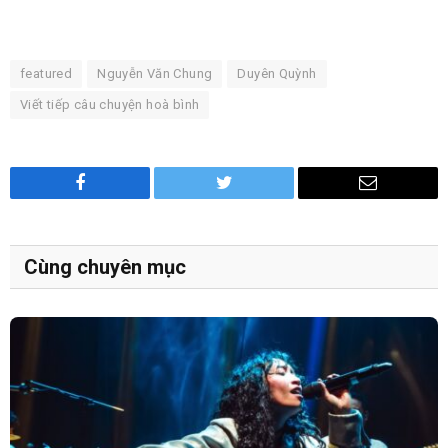
featured
Nguyễn Văn Chung
Duyên Quỳnh
Viết tiếp câu chuyện hoà bình
Facebook
Twitter
Email
Cùng chuyên mục