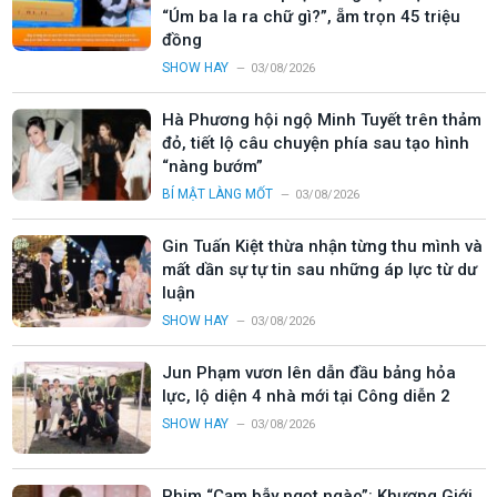
“Úm ba la ra chữ gì?”, ẵm trọn 45 triệu
đồng
SHOW HAY
03/08/2026
Hà Phương hội ngộ Minh Tuyết trên thảm
đỏ, tiết lộ câu chuyện phía sau tạo hình
“nàng bướm”
BÍ MẬT LÀNG MỐT
03/08/2026
Gin Tuấn Kiệt thừa nhận từng thu mình và
mất dần sự tự tin sau những áp lực từ dư
luận
SHOW HAY
03/08/2026
Jun Phạm vươn lên dẫn đầu bảng hỏa
lực, lộ diện 4 nhà mới tại Công diễn 2
SHOW HAY
03/08/2026
Phim “Cạm bẫy ngọt ngào”: Khương Giới