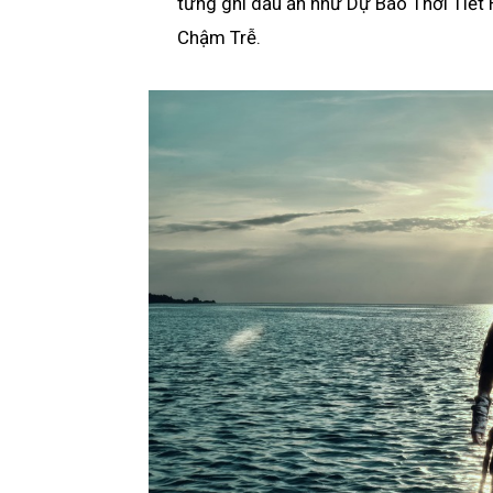
từng ghi dấu ấn như Dự Báo Thời Tiế
Chậm Trễ.