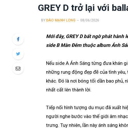
GREY D trở lại với bal
BY
ĐÀO MẠNH LONG
08/06/2026
Mới đây, GREY D bất ngờ phát hành l
side B Màn Đêm thuộc album Ánh Sá
Nếu side A Ánh Sáng từng đưa khán giả
những rung động đẹp đẽ của tình yêu, 
khác. Đó là nơi bóng tối dần bao phủ,
nhất cất lên thành lời.
Tiếp nối hình tượng du mục đã xuất hiệ
người nghe bước vào thế giới âm nhạc
trưng. Tuy nhiên, lần này ánh sáng kh