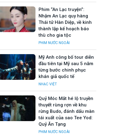
Phim “An Lạc truyện”:
Nhậm An Lạc quy hàng
Thái tử Hàn Diệp, về kinh
thành lập kế hoạch báo
thù cho gia tộc
PHIM NƯỚC NGOÀI
Mỹ Anh công bố tour diễn
đầu tiên tại Mỹ sau 5 năm
từng bước chinh phục
khán giả quốc tế
NHẠC VIỆT
Quỷ Móc Mắt hé lộ truyền
thuyết rùng rợn về khu
rừng Budo, đánh dấu màn
tái xuất của sao Tee Yod:
Quỷ Ăn Tạng
PHIM NƯỚC NGOÀI