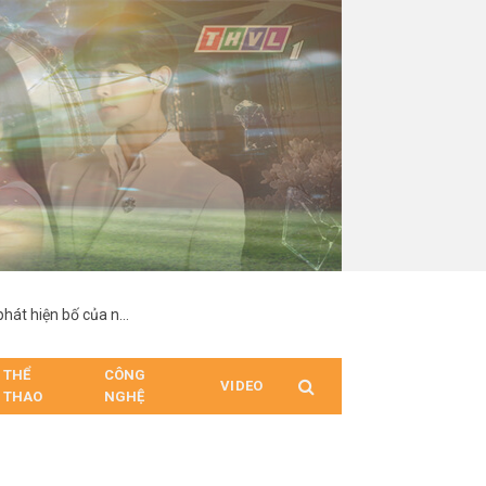
“Hợp Đồng Từ Thượng Đế”: Nam chính suy sụp khi phát hiện bố của người mình yêu chính là cha ruột
THỂ
CÔNG
VIDEO
THAO
NGHỆ