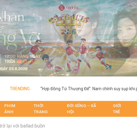
TRENDING
PHIM
THỜI
ĐỜI SỐNG – XÃ
GIỚI
ẢNH
TRANG
HỘI
TRẺ
rở lại với ballad buồn