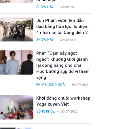
SHOW HAY
03/08/2026
Jun Phạm vươn lên dẫn
đầu bảng hỏa lực, lộ diện
4 nhà mới tại Công diễn 2
SHOW HAY
03/08/2026
Phim “Cạm bẫy ngọt
ngào”: Khương Giới giành
lại công bằng cho cha,
Húc Dương sụp đổ vì tham
vọng
PHIM NƯỚC NGOÀI
30/07/2026
Khởi động chuỗi workshop
Yoga xuyên Việt
SỐNG KHỎE
30/07/2026