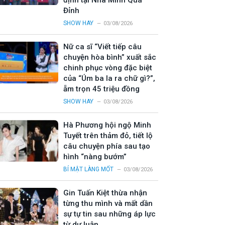
định tại Nhà Mình Quá
Đỉnh
SHOW HAY
03/08/2026
Nữ ca sĩ “Viết tiếp câu
chuyện hòa bình” xuất sắc
chinh phục vòng đặc biệt
của “Úm ba la ra chữ gì?”,
ẵm trọn 45 triệu đồng
SHOW HAY
03/08/2026
Hà Phương hội ngộ Minh
Tuyết trên thảm đỏ, tiết lộ
câu chuyện phía sau tạo
hình “nàng bướm”
BÍ MẬT LÀNG MỐT
03/08/2026
Gin Tuấn Kiệt thừa nhận
từng thu mình và mất dần
sự tự tin sau những áp lực
từ dư luận