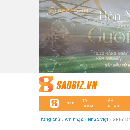
TV
ÂM
SAO
SHOW
NHẠC
Trang chủ
»
Âm nhạc
»
Nhạc Việt
»
GREY D t