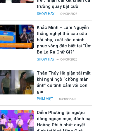
trẻ”, nhận cái kết khiến cả
trường quay bật cười
SHOW HAY
04/08/2026
Khắc Minh – Lâm Nguyễn
thắng nghẹt thở sau câu
hỏi phụ, xuất sắc chinh
phục vòng đặc biệt tại “Úm
Ba La Ra Chữ Gì?”
SHOW HAY
04/08/2026
Thân Thúy Hà giận tái mặt
khi nghi ngờ “chồng màn
ảnh” có tình cảm với con
gái
PHIM VIỆT
03/08/2026
Diễm Phương lội ngược
dòng ngoạn mục, đánh bại
Hoàng Phi ở phút quyết