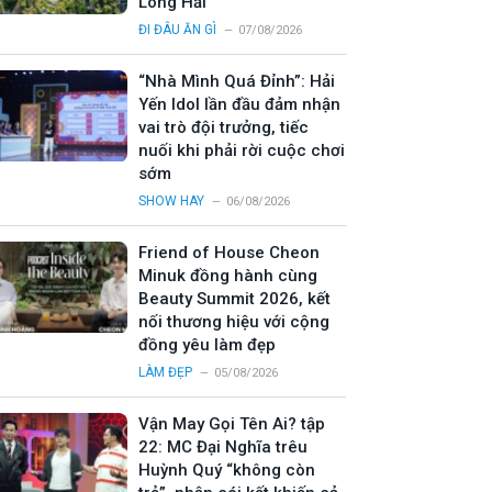
Long Hải
ĐI ĐÂU ĂN GÌ
07/08/2026
“Nhà Mình Quá Đỉnh”: Hải
Yến Idol lần đầu đảm nhận
vai trò đội trưởng, tiếc
nuối khi phải rời cuộc chơi
sớm
SHOW HAY
06/08/2026
Friend of House Cheon
Minuk đồng hành cùng
Beauty Summit 2026, kết
nối thương hiệu với cộng
đồng yêu làm đẹp
LÀM ĐẸP
05/08/2026
Vận May Gọi Tên Ai? tập
22: MC Đại Nghĩa trêu
Huỳnh Quý “không còn