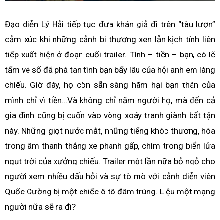
Đạo diễn Lý Hải tiếp tục đưa khán giả đi trên “tàu lượn”
cảm xúc khi những cảnh bi thương xen lẫn kịch tính liên
tiếp xuất hiện ở đoạn cuối trailer. Tình – tiền – bạn, có lẽ
tấm vé số đã phá tan tình bạn bấy lâu của hội anh em làng
chiếu. Giờ đây, họ còn sẵn sàng hãm hại bạn thân của
mình chỉ vì tiền…Và không chỉ năm người họ, mà đến cả
gia đình cũng bị cuốn vào vòng xoáy tranh giành bất tận
này. Những giọt nước mắt, những tiếng khóc thương, hòa
trong âm thanh thắng xe phanh gấp, chìm trong biển lửa
ngụt trời của xưởng chiếu. Trailer một lần nữa bỏ ngỏ cho
người xem nhiều dấu hỏi và sự tò mò với cảnh diễn viên
Quốc Cường bị một chiếc ô tô đâm trúng. Liệu một mạng
người nữa sẽ ra đi?