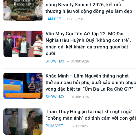
cùng Beauty Summit 2026, kết nối
thương hiệu với cộng đồng yêu làm đẹp
LÀM ĐẸP
05/08/2026
Vận May Gọi Tên Ai? tập 22: MC Đại
Nghĩa trêu Huỳnh Quý “không còn trẻ”,
nhận cái kết khiến cả trường quay bật
cười
SHOW HAY
04/08/2026
Khắc Minh – Lâm Nguyễn thắng nghẹt
thở sau câu hỏi phụ, xuất sắc chinh phục
vòng đặc biệt tại “Úm Ba La Ra Chữ Gì?”
SHOW HAY
04/08/2026
Thân Thúy Hà giận tái mặt khi nghi ngờ
“chồng màn ảnh” có tình cảm với con gái
PHIM VIỆT
03/08/2026