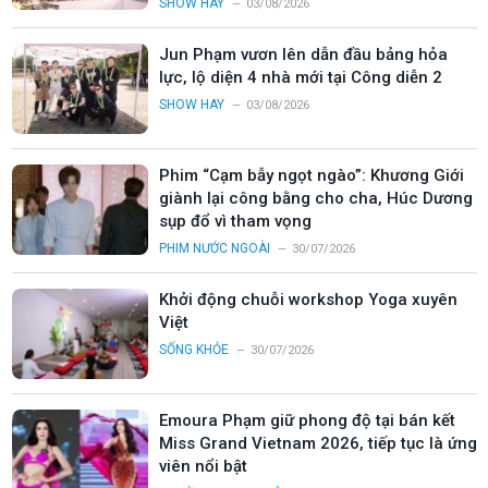
SHOW HAY
03/08/2026
Jun Phạm vươn lên dẫn đầu bảng hỏa
lực, lộ diện 4 nhà mới tại Công diễn 2
SHOW HAY
03/08/2026
Phim “Cạm bẫy ngọt ngào”: Khương Giới
giành lại công bằng cho cha, Húc Dương
sụp đổ vì tham vọng
PHIM NƯỚC NGOÀI
30/07/2026
Khởi động chuỗi workshop Yoga xuyên
Việt
SỐNG KHỎE
30/07/2026
Emoura Phạm giữ phong độ tại bán kết
Miss Grand Vietnam 2026, tiếp tục là ứng
viên nổi bật