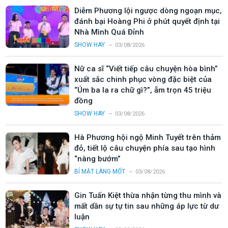
Diễm Phương lội ngược dòng ngoạn mục,
đánh bại Hoàng Phi ở phút quyết định tại
Nhà Mình Quá Đỉnh
SHOW HAY
03/08/2026
Nữ ca sĩ “Viết tiếp câu chuyện hòa bình”
xuất sắc chinh phục vòng đặc biệt của
“Úm ba la ra chữ gì?”, ẵm trọn 45 triệu
đồng
SHOW HAY
03/08/2026
Hà Phương hội ngộ Minh Tuyết trên thảm
đỏ, tiết lộ câu chuyện phía sau tạo hình
“nàng bướm”
BÍ MẬT LÀNG MỐT
03/08/2026
Gin Tuấn Kiệt thừa nhận từng thu mình và
mất dần sự tự tin sau những áp lực từ dư
luận