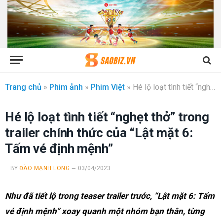
Trang chủ
»
Phim ảnh
»
Phim Việt
»
Hé lộ loạt tình tiết “nghẹt thở” trong trailer chính thức của “Lật mặt 6: Tấm vé định mệnh”
Hé lộ loạt tình tiết “nghẹt thở” trong
trailer chính thức của “Lật mặt 6:
Tấm vé định mệnh”
BY
ĐÀO MẠNH LONG
03/04/2023
Như đã tiết lộ trong teaser trailer trước, “Lật mặt 6: Tấm
vé định mệnh” xoay quanh một nhóm bạn thân, từng