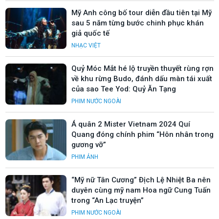
Mỹ Anh công bố tour diễn đầu tiên tại Mỹ
sau 5 năm từng bước chinh phục khán
giả quốc tế
NHẠC VIỆT
Quỷ Móc Mắt hé lộ truyền thuyết rùng rợn
về khu rừng Budo, đánh dấu màn tái xuất
của sao Tee Yod: Quỷ Ăn Tạng
PHIM NƯỚC NGOÀI
Á quân 2 Mister Vietnam 2024 Quí
Quang đóng chính phim “Hôn nhân trong
gương vỡ”
PHIM ẢNH
“Mỹ nữ Tân Cương” Địch Lệ Nhiệt Ba nên
duyên cùng mỹ nam Hoa ngữ Cung Tuấn
trong “An Lạc truyện”
PHIM NƯỚC NGOÀI