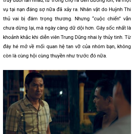
truy đuổi lẫn nhau, từ trong chợ ra đến đường lớn, và một
vụ tại nạn đáng sợ nữa đã xảy ra. Nhân vật do Huỳnh Thi
thủ vai bị đâm trọng thương. Nhưng “cuộc chiến” vẫn
chưa dừng lại, mà ngày càng dữ dội hơn. Gây sốc nhất là
khoảnh khắc khi diễn viên Trung Dũng nhai ly thủy tinh. Từ
đây hé mở về mối quan hệ tan vỡ của nhóm bạn, không
còn là cùng hội cùng thuyền như trước đó nữa.