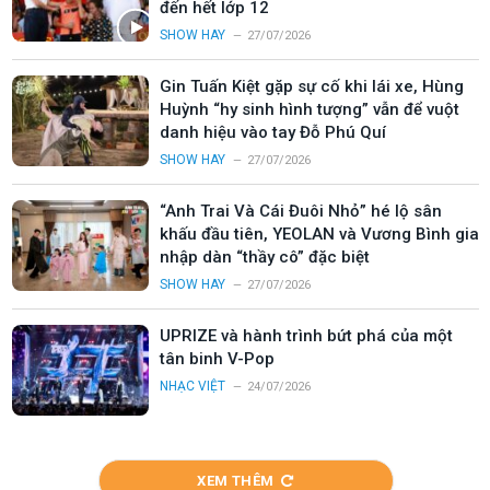
đến hết lớp 12
SHOW HAY
27/07/2026
Gin Tuấn Kiệt gặp sự cố khi lái xe, Hùng
Huỳnh “hy sinh hình tượng” vẫn để vuột
danh hiệu vào tay Đỗ Phú Quí
SHOW HAY
27/07/2026
“Anh Trai Và Cái Đuôi Nhỏ” hé lộ sân
khấu đầu tiên, YEOLAN và Vương Bình gia
nhập dàn “thầy cô” đặc biệt
SHOW HAY
27/07/2026
UPRIZE và hành trình bứt phá của một
tân binh V-Pop
NHẠC VIỆT
24/07/2026
XEM THÊM