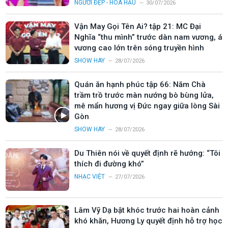
NGƯỜI ĐẸP - HOA HẬU
30/07/2026
Vận May Gọi Tên Ai? tập 21: MC Đại
Nghĩa “thu mình” trước dàn nam vương, á
vương cao lớn trên sóng truyền hình
SHOW HAY
28/07/2026
Quán ăn hạnh phúc tập 66: Năm Chà
trầm trồ trước màn nướng bò bùng lửa,
mê mẩn hương vị Đức ngay giữa lòng Sài
Gòn
SHOW HAY
28/07/2026
Du Thiên nói về quyết định rẽ hướng: “Tôi
thích đi đường khó”
NHẠC VIỆT
27/07/2026
Lâm Vỹ Dạ bật khóc trước hai hoàn cảnh
khó khăn, Hương Ly quyết định hỗ trợ học