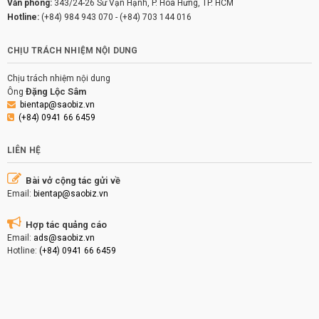
Văn phòng:
343/24-26 Sư Vạn Hạnh, P. Hòa Hưng, TP. HCM
Hotline:
(+84) 984 943 070
-
(+84) 703 144 016
CHỊU TRÁCH NHIỆM NỘI DUNG
Chịu trách nhiệm nội dung
Đặng Lộc Sâm
Ông
bientap@saobiz.vn
(+84) 0941 66 6459
LIÊN HỆ
Bài vở cộng tác gửi về
Email:
bientap@saobiz.vn
Hợp tác quảng cáo
Email:
ads@saobiz.vn
Hotline:
(+84) 0941 66 6459