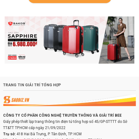
TRANG TIN GIẢI TRÍ TỔNG HỢP
CÔNG TY CỔ PHẦN CÔNG NGHỆ TRUYỀN THÔNG VÀ GIẢI TRÍ BEE
Giấy phép thiết lập trang thông tin điện tử tổng hợp số 45/GP-STTTT do Sở
TT&TT TP.HCM cấp ngày 21/09/2022
Trụ sở:
418 Hai Bà Trưng, P. Tân Định, TP. HCM