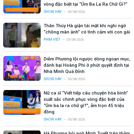
vòng đặc biệt tại “Úm Ba La Ra Chữ Gì?”
SHOW HAY
04/08/2026
Thân Thúy Hà giận tái mặt khi nghi ngờ
“chồng màn ảnh” có tình cảm với con gái
PHIM VIỆT
03/08/2026
Diễm Phương lội ngược dòng ngoạn mục,
đánh bại Hoàng Phi ở phút quyết định tại
Nhà Mình Quá Đỉnh
SHOW HAY
03/08/2026
Nữ ca sĩ “Viết tiếp câu chuyện hòa bình”
xuất sắc chinh phục vòng đặc biệt của
“Úm ba la ra chữ gì?”, ẵm trọn 45 triệu
đồng
SHOW HAY
03/08/2026
Hà Phương hội ngộ Minh Tuyết trên thảm