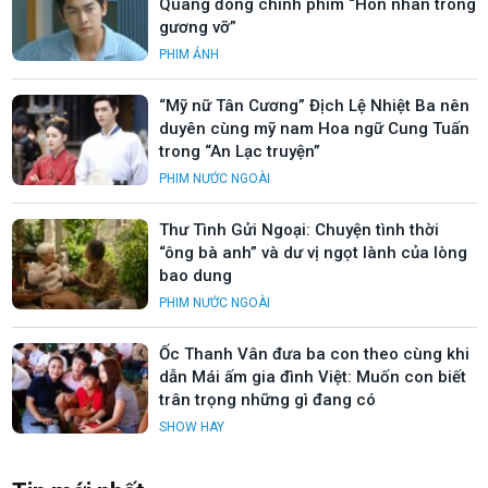
Quang đóng chính phim “Hôn nhân trong
gương vỡ”
PHIM ẢNH
“Mỹ nữ Tân Cương” Địch Lệ Nhiệt Ba nên
duyên cùng mỹ nam Hoa ngữ Cung Tuấn
trong “An Lạc truyện”
PHIM NƯỚC NGOÀI
Thư Tình Gửi Ngoại: Chuyện tình thời
“ông bà anh” và dư vị ngọt lành của lòng
bao dung
PHIM NƯỚC NGOÀI
Ốc Thanh Vân đưa ba con theo cùng khi
dẫn Mái ấm gia đình Việt: Muốn con biết
trân trọng những gì đang có
SHOW HAY