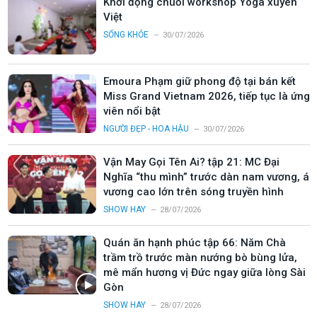
Khởi động chuỗi workshop Yoga xuyên
Việt
SỐNG KHỎE
30/07/2026
Emoura Phạm giữ phong độ tại bán kết
Miss Grand Vietnam 2026, tiếp tục là ứng
viên nổi bật
NGƯỜI ĐẸP - HOA HẬU
30/07/2026
Vận May Gọi Tên Ai? tập 21: MC Đại
Nghĩa “thu mình” trước dàn nam vương, á
vương cao lớn trên sóng truyền hình
SHOW HAY
28/07/2026
Quán ăn hạnh phúc tập 66: Năm Chà
trầm trồ trước màn nướng bò bùng lửa,
mê mẩn hương vị Đức ngay giữa lòng Sài
Gòn
SHOW HAY
28/07/2026