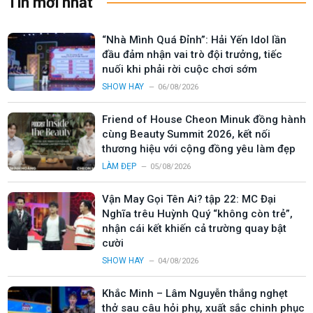
Tin mới nhất
“Nhà Mình Quá Đỉnh”: Hải Yến Idol lần
đầu đảm nhận vai trò đội trưởng, tiếc
nuối khi phải rời cuộc chơi sớm
SHOW HAY
06/08/2026
Friend of House Cheon Minuk đồng hành
cùng Beauty Summit 2026, kết nối
thương hiệu với cộng đồng yêu làm đẹp
LÀM ĐẸP
05/08/2026
Vận May Gọi Tên Ai? tập 22: MC Đại
Nghĩa trêu Huỳnh Quý “không còn trẻ”,
nhận cái kết khiến cả trường quay bật
cười
SHOW HAY
04/08/2026
Khắc Minh – Lâm Nguyễn thắng nghẹt
thở sau câu hỏi phụ, xuất sắc chinh phục