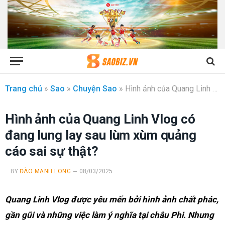
Trang chủ
»
Sao
»
Chuyện Sao
»
Hình ảnh của Quang Linh Vlog có đang lung lay sau lùm xùm quảng cáo sai sự thật?
Hình ảnh của Quang Linh Vlog có
đang lung lay sau lùm xùm quảng
cáo sai sự thật?
BY
ĐÀO MẠNH LONG
08/03/2025
Quang Linh Vlog được yêu mến bởi hình ảnh chất phác,
gần gũi và những việc làm ý nghĩa tại châu Phi. Nhưng