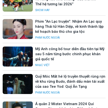
Thế hệ tương lai 2026”
SHOW HAY
Phim “An Lạc truyện”: Nhậm An Lạc quy
hàng Thái tử Hàn Diệp, về kinh thành lập
kế hoạch báo thù cho gia tộc
PHIM NƯỚC NGOÀI
Mỹ Anh công bố tour diễn đầu tiên tại Mỹ
sau 5 năm từng bước chinh phục khán
giả quốc tế
NHẠC VIỆT
Quỷ Móc Mắt hé lộ truyền thuyết rùng rợn
về khu rừng Budo, đánh dấu màn tái xuất
của sao Tee Yod: Quỷ Ăn Tạng
PHIM NƯỚC NGOÀI
Á quân 2 Mister Vietnam 2024 Quí