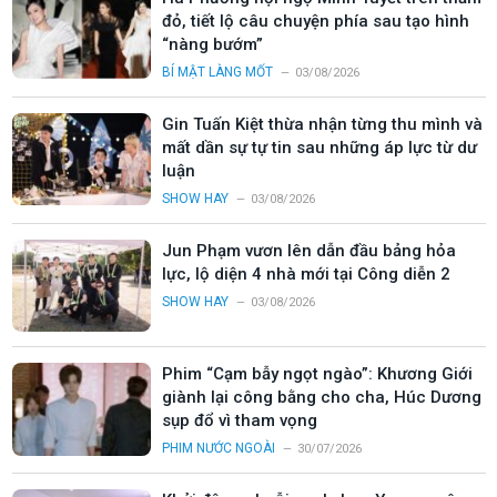
đỏ, tiết lộ câu chuyện phía sau tạo hình
“nàng bướm”
BÍ MẬT LÀNG MỐT
03/08/2026
Gin Tuấn Kiệt thừa nhận từng thu mình và
mất dần sự tự tin sau những áp lực từ dư
luận
SHOW HAY
03/08/2026
Jun Phạm vươn lên dẫn đầu bảng hỏa
lực, lộ diện 4 nhà mới tại Công diễn 2
SHOW HAY
03/08/2026
Phim “Cạm bẫy ngọt ngào”: Khương Giới
giành lại công bằng cho cha, Húc Dương
sụp đổ vì tham vọng
PHIM NƯỚC NGOÀI
30/07/2026