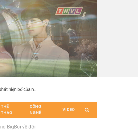
“Hợp Đồng Từ Thượng Đế”: Nam chính suy sụp khi phát hiện bố của người mình yêu chính là cha ruột
THỂ
CÔNG
VIDEO
THAO
NGHỆ
uno BigBoi về đội