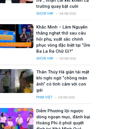
trẻ”, nhận cái kết khiến cả
trường quay bật cười
SHOW HAY
04/08/2026
Khắc Minh – Lâm Nguyễn
thắng nghẹt thở sau câu
hỏi phụ, xuất sắc chinh
phục vòng đặc biệt tại “Úm
Ba La Ra Chữ Gì?”
SHOW HAY
04/08/2026
Thân Thúy Hà giận tái mặt
khi nghi ngờ “chồng màn
ảnh” có tình cảm với con
gái
PHIM VIỆT
03/08/2026
Diễm Phương lội ngược
dòng ngoạn mục, đánh bại
Hoàng Phi ở phút quyết