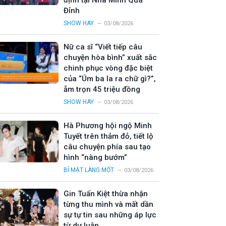
định tại Nhà Mình Quá
Đỉnh
SHOW HAY
03/08/2026
Nữ ca sĩ “Viết tiếp câu
chuyện hòa bình” xuất sắc
chinh phục vòng đặc biệt
của “Úm ba la ra chữ gì?”,
ẵm trọn 45 triệu đồng
SHOW HAY
03/08/2026
Hà Phương hội ngộ Minh
Tuyết trên thảm đỏ, tiết lộ
câu chuyện phía sau tạo
hình “nàng bướm”
BÍ MẬT LÀNG MỐT
03/08/2026
Gin Tuấn Kiệt thừa nhận
từng thu mình và mất dần
sự tự tin sau những áp lực
từ dư luận