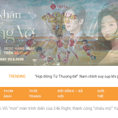
TRENDING
PHIM
THỜI
ĐỜI SỐNG – XÃ
GIỚI
ẢNH
TRANG
HỘI
TRẺ
 VG “mơi” màn trình diễn của 24k.Right, thành công “chiêu mộ” Y