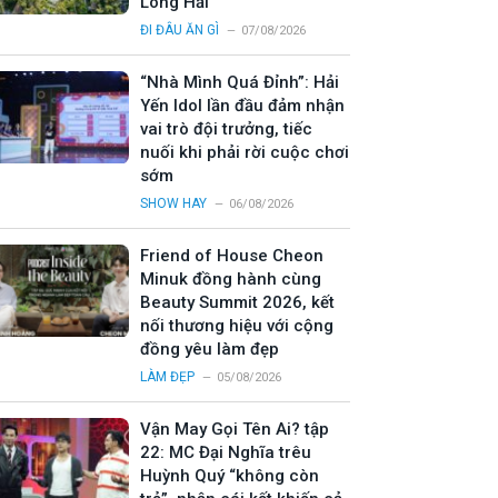
Long Hải
ĐI ĐÂU ĂN GÌ
07/08/2026
“Nhà Mình Quá Đỉnh”: Hải
Yến Idol lần đầu đảm nhận
vai trò đội trưởng, tiếc
nuối khi phải rời cuộc chơi
sớm
SHOW HAY
06/08/2026
Friend of House Cheon
Minuk đồng hành cùng
Beauty Summit 2026, kết
nối thương hiệu với cộng
đồng yêu làm đẹp
LÀM ĐẸP
05/08/2026
Vận May Gọi Tên Ai? tập
22: MC Đại Nghĩa trêu
Huỳnh Quý “không còn