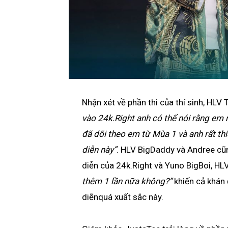
Nhận xét về phần thi của thí sinh, HLV 
vào 24k.Right anh có thể nói rằng em 
đã dõi theo em từ Mùa 1 và anh rất th
diễn này”
. HLV BigDaddy và Andree cũn
diễn của 24k.Right và Yuno BigBoi, HL
thêm 1 lần nữa không?”
khiến cả khán 
diễnquá xuất sắc này.