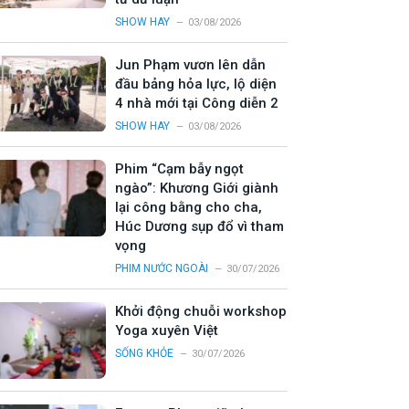
SHOW HAY
03/08/2026
Jun Phạm vươn lên dẫn
đầu bảng hỏa lực, lộ diện
4 nhà mới tại Công diễn 2
SHOW HAY
03/08/2026
Phim “Cạm bẫy ngọt
ngào”: Khương Giới giành
lại công bằng cho cha,
Húc Dương sụp đổ vì tham
vọng
PHIM NƯỚC NGOÀI
30/07/2026
Khởi động chuỗi workshop
Yoga xuyên Việt
SỐNG KHỎE
30/07/2026