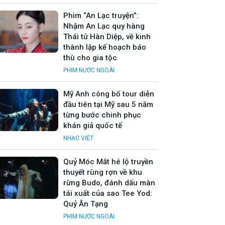
Phim “An Lạc truyện”:
Nhậm An Lạc quy hàng
Thái tử Hàn Diệp, về kinh
thành lập kế hoạch báo
thù cho gia tộc
PHIM NƯỚC NGOÀI
Mỹ Anh công bố tour diễn
đầu tiên tại Mỹ sau 5 năm
từng bước chinh phục
khán giả quốc tế
NHẠC VIỆT
Quỷ Móc Mắt hé lộ truyền
thuyết rùng rợn về khu
rừng Budo, đánh dấu màn
tái xuất của sao Tee Yod:
Quỷ Ăn Tạng
PHIM NƯỚC NGOÀI