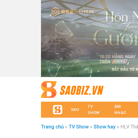
TV
ÂM
SAO
SHOW
NHẠC
Trang chủ
»
TV Show
»
Show hay
»
HLV Thái