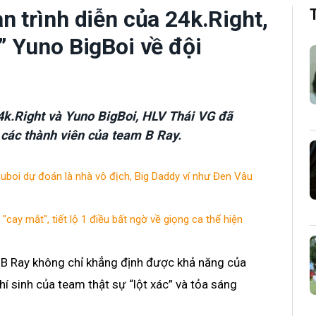
 trình diễn của 24k.Right,
” Yuno BigBoi về đội
k.Right và Yuno BigBoi, HLV Thái VG đã
 các thành viên của team B Ray.
boi dự đoán là nhà vô địch, Big Daddy ví như Đen Vâu
"cay mắt", tiết lộ 1 điều bất ngờ về giọng ca thể hiện
 B Ray không chỉ khẳng định được khả năng của
hí sinh của team thật sự “lột xác” và tỏa sáng