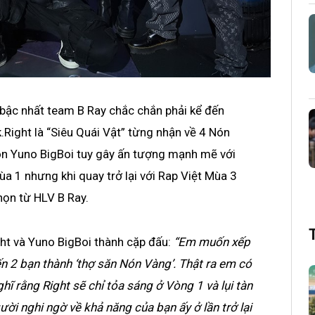
bậc nhất team B Ray chắc chắn phải kể đến
.Right là “Siêu Quái Vật” từng nhận về 4 Nón
n Yuno BigBoi tuy gây ấn tượng mạnh mẽ với
 1 nhưng khi quay trở lại với Rap Việt Mùa 3
họn từ HLV B Ray.
ght và Yuno BigBoi thành cặp đấu:
“Em muốn xếp
n 2 bạn thành ‘thợ săn Nón Vàng’. Thật ra em có
ĩ rằng Right sẽ chỉ tỏa sáng ở Vòng 1 và lụi tàn
ười nghi ngờ về khả năng của bạn ấy ở lần trở lại