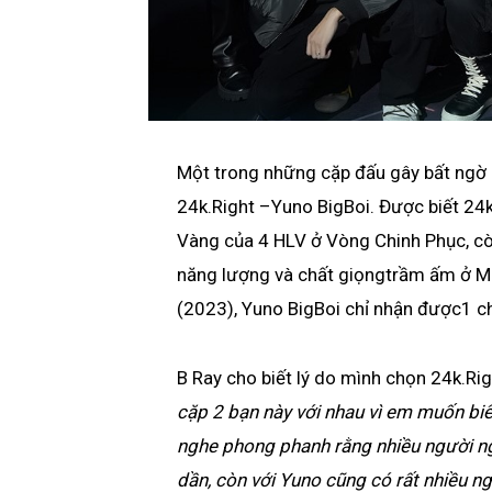
Một trong những cặp đấu gây bất ngờ 
24k.Right –Yuno BigBoi. Được biết 24k
Vàng của 4 HLV ở Vòng Chinh Phục, cò
năng lượng và chất giọngtrầm ấm ở Mùa
(2023), Yuno BigBoi chỉ nhận được1 c
B Ray cho biết lý do mình chọn 24k.Ri
cặp 2 bạn này với nhau vì em muốn biế
nghe phong phanh rằng nhiều người ngh
dần, còn với Yuno cũng có rất nhiều ng