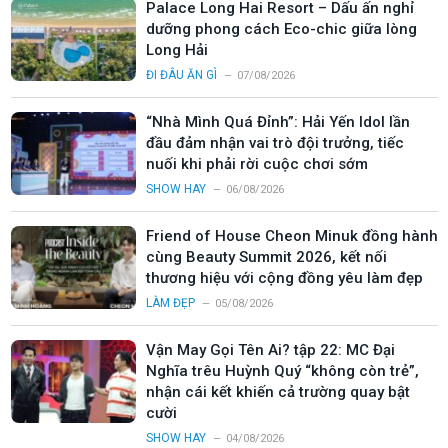
Palace Long Hai Resort – Dấu ấn nghỉ
dưỡng phong cách Eco-chic giữa lòng
Long Hải
ĐI ĐÂU ĂN GÌ
07/08/2026
“Nhà Mình Quá Đỉnh”: Hải Yến Idol lần
đầu đảm nhận vai trò đội trưởng, tiếc
nuối khi phải rời cuộc chơi sớm
SHOW HAY
06/08/2026
Friend of House Cheon Minuk đồng hành
cùng Beauty Summit 2026, kết nối
thương hiệu với cộng đồng yêu làm đẹp
LÀM ĐẸP
05/08/2026
Vận May Gọi Tên Ai? tập 22: MC Đại
Nghĩa trêu Huỳnh Quý “không còn trẻ”,
nhận cái kết khiến cả trường quay bật
cười
SHOW HAY
04/08/2026