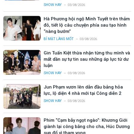
SHOW HAY
03/08/2026
Hà Phương hội ngộ Minh Tuyết trên thảm
đỏ, tiết lộ câu chuyện phía sau tạo hình
“nàng bướm”
BÍ MẬT LÀNG MỐT
03/08/2026
Gin Tuấn Kiệt thừa nhận từng thu mình và
mất dần sự tự tin sau những áp lực từ dư
luận
SHOW HAY
03/08/2026
Jun Phạm vươn lên dẫn đầu bảng hỏa
lực, lộ diện 4 nhà mới tại Công diễn 2
SHOW HAY
03/08/2026
Phim “Cạm bẫy ngọt ngào”: Khương Giới
giành lại công bằng cho cha, Húc Dương
sụp đổ vì tham vọng