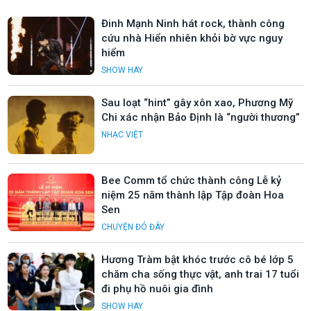
Đinh Mạnh Ninh hát rock, thành công
cứu nhà Hiển nhiên khỏi bờ vực nguy
hiểm
SHOW HAY
Sau loạt “hint” gây xôn xao, Phương Mỹ
Chi xác nhận Bảo Định là “người thương”
NHẠC VIỆT
Bee Comm tổ chức thành công Lễ kỷ
niệm 25 năm thành lập Tập đoàn Hoa
Sen
CHUYỆN ĐÓ ĐÂY
Hương Tràm bật khóc trước cô bé lớp 5
chăm cha sống thực vật, anh trai 17 tuổi
đi phụ hồ nuôi gia đình
SHOW HAY