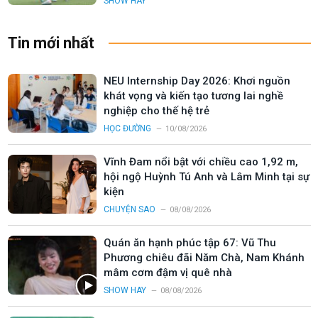
SHOW HAY
Tin mới nhất
NEU Internship Day 2026: Khơi nguồn
khát vọng và kiến tạo tương lai nghề
nghiệp cho thế hệ trẻ
HỌC ĐƯỜNG
10/08/2026
Vĩnh Đam nổi bật với chiều cao 1,92 m,
hội ngộ Huỳnh Tú Anh và Lâm Minh tại sự
kiện
CHUYỆN SAO
08/08/2026
Quán ăn hạnh phúc tập 67: Vũ Thu
Phương chiêu đãi Năm Chà, Nam Khánh
mâm cơm đậm vị quê nhà
SHOW HAY
08/08/2026