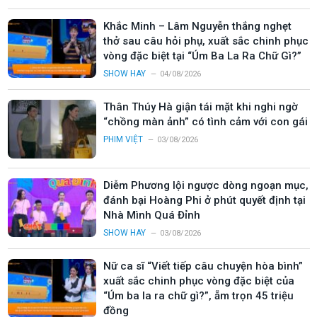
Khắc Minh – Lâm Nguyễn thắng nghẹt
thở sau câu hỏi phụ, xuất sắc chinh phục
vòng đặc biệt tại “Úm Ba La Ra Chữ Gì?”
SHOW HAY
04/08/2026
Thân Thúy Hà giận tái mặt khi nghi ngờ
“chồng màn ảnh” có tình cảm với con gái
PHIM VIỆT
03/08/2026
Diễm Phương lội ngược dòng ngoạn mục,
đánh bại Hoàng Phi ở phút quyết định tại
Nhà Mình Quá Đỉnh
SHOW HAY
03/08/2026
Nữ ca sĩ “Viết tiếp câu chuyện hòa bình”
xuất sắc chinh phục vòng đặc biệt của
“Úm ba la ra chữ gì?”, ẵm trọn 45 triệu
đồng