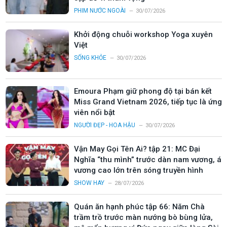
PHIM NƯỚC NGOÀI
30/07/2026
Khởi động chuỗi workshop Yoga xuyên
Việt
SỐNG KHỎE
30/07/2026
Emoura Phạm giữ phong độ tại bán kết
Miss Grand Vietnam 2026, tiếp tục là ứng
viên nổi bật
NGƯỜI ĐẸP - HOA HẬU
30/07/2026
Vận May Gọi Tên Ai? tập 21: MC Đại
Nghĩa “thu mình” trước dàn nam vương, á
vương cao lớn trên sóng truyền hình
SHOW HAY
28/07/2026
Quán ăn hạnh phúc tập 66: Năm Chà
trầm trồ trước màn nướng bò bùng lửa,