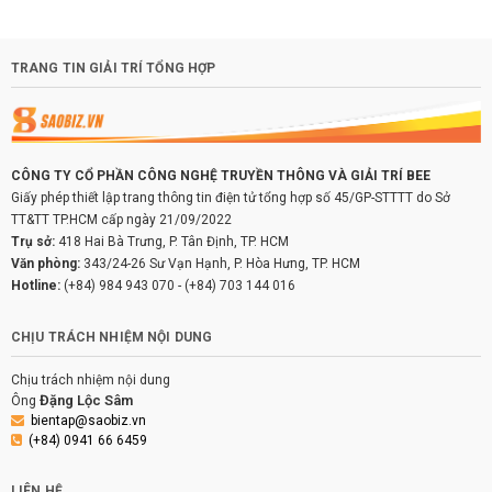
TRANG TIN GIẢI TRÍ TỔNG HỢP
CÔNG TY CỔ PHẦN CÔNG NGHỆ TRUYỀN THÔNG VÀ GIẢI TRÍ BEE
Giấy phép thiết lập trang thông tin điện tử tổng hợp số 45/GP-STTTT do Sở
TT&TT TP.HCM cấp ngày 21/09/2022
Trụ sở:
418 Hai Bà Trưng, P. Tân Định, TP. HCM
Văn phòng:
343/24-26 Sư Vạn Hạnh, P. Hòa Hưng, TP. HCM
Hotline:
(+84) 984 943 070
-
(+84) 703 144 016
CHỊU TRÁCH NHIỆM NỘI DUNG
Chịu trách nhiệm nội dung
Đặng Lộc Sâm
Ông
bientap@saobiz.vn
(+84) 0941 66 6459
LIÊN HỆ