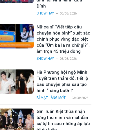
định tại Nhà Mình Quá
Đỉnh
SHOW HAY
03/08/2026
Nữ ca sĩ “Viết tiếp câu
chuyện hòa bình” xuất sắc
chinh phục vòng đặc biệt
của “Úm ba la ra chữ gì?”,
ẵm trọn 45 triệu đồng
SHOW HAY
03/08/2026
Hà Phương hội ngộ Minh
Tuyết trên thảm đỏ, tiết lộ
câu chuyện phía sau tạo
hình “nàng bướm”
BÍ MẬT LÀNG MỐT
03/08/2026
Gin Tuấn Kiệt thừa nhận
từng thu mình và mất dần
sự tự tin sau những áp lực
từ dư luận