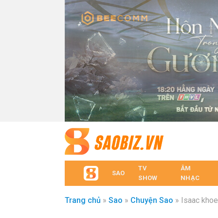
TV
ÂM
SAO
SHOW
NHẠC
Trang chủ
»
Sao
»
Chuyện Sao
»
Isaac khoe