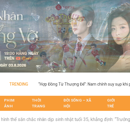
TRENDING
PHIM
THỜI
ĐỜI SỐNG – XÃ
GIỚI
ẢNH
TRANG
HỘI
TRẺ
 hình thể săn chắc nhân dịp sinh nhật tuổi 35, khẳng định: “Trưởn