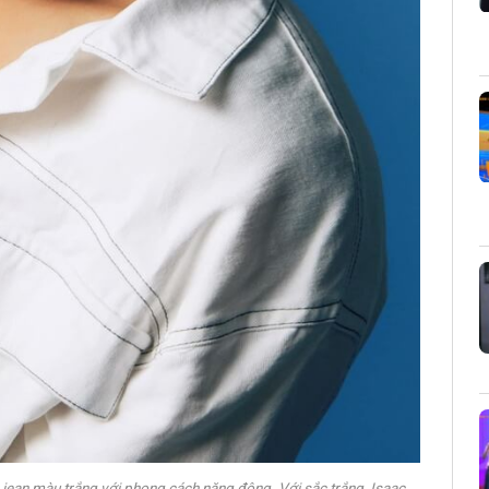
c jean màu trắng với phong cách năng động. Với sắc trắng, Isaac