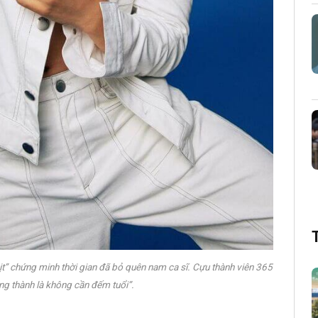
hịt” chứng minh thời gian đã bỏ quên nam ca sĩ. Cựu thành viên 365
ởng thành là không cần đếm tuổi”.