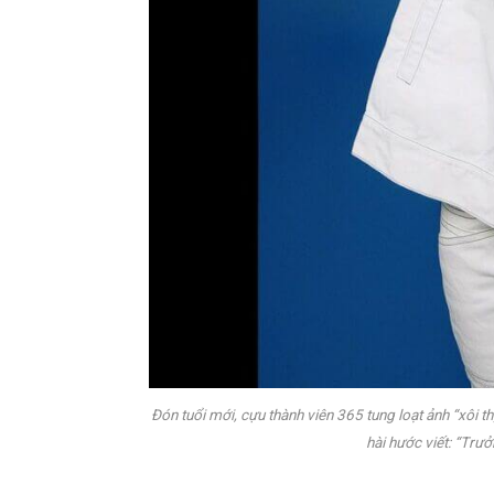
Đón tuổi mới, cựu thành viên 365 tung loạt ảnh “xôi t
hài hước viết: “Trư