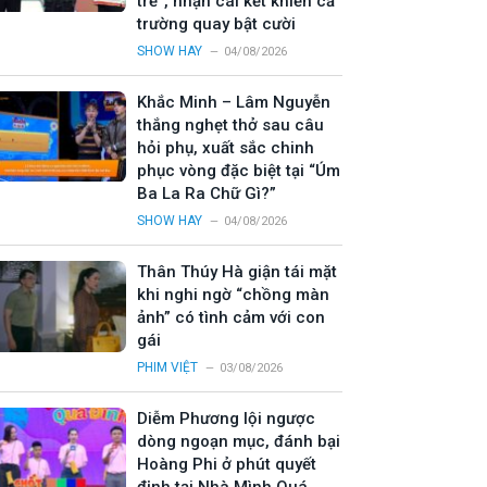
trẻ”, nhận cái kết khiến cả
trường quay bật cười
SHOW HAY
04/08/2026
Khắc Minh – Lâm Nguyễn
thắng nghẹt thở sau câu
hỏi phụ, xuất sắc chinh
phục vòng đặc biệt tại “Úm
Ba La Ra Chữ Gì?”
SHOW HAY
04/08/2026
Thân Thúy Hà giận tái mặt
khi nghi ngờ “chồng màn
ảnh” có tình cảm với con
gái
PHIM VIỆT
03/08/2026
Diễm Phương lội ngược
dòng ngoạn mục, đánh bại
Hoàng Phi ở phút quyết