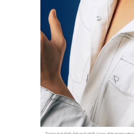
Trong loạt hình ảnh mới nhất, Isaac diện trang phụ