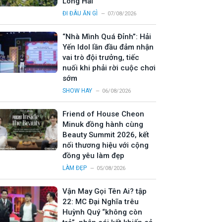
Long Hải
ĐI ĐÂU ĂN GÌ
07/08/2026
“Nhà Mình Quá Đỉnh”: Hải
Yến Idol lần đầu đảm nhận
vai trò đội trưởng, tiếc
nuối khi phải rời cuộc chơi
sớm
SHOW HAY
06/08/2026
Friend of House Cheon
Minuk đồng hành cùng
Beauty Summit 2026, kết
nối thương hiệu với cộng
đồng yêu làm đẹp
LÀM ĐẸP
05/08/2026
Vận May Gọi Tên Ai? tập
22: MC Đại Nghĩa trêu
Huỳnh Quý “không còn