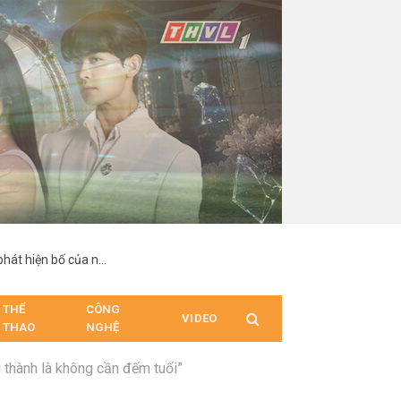
“Hợp Đồng Từ Thượng Đế”: Nam chính suy sụp khi phát hiện bố của người mình yêu chính là cha ruột
THỂ
CÔNG
VIDEO
THAO
NGHỆ
g thành là không cần đếm tuổi”