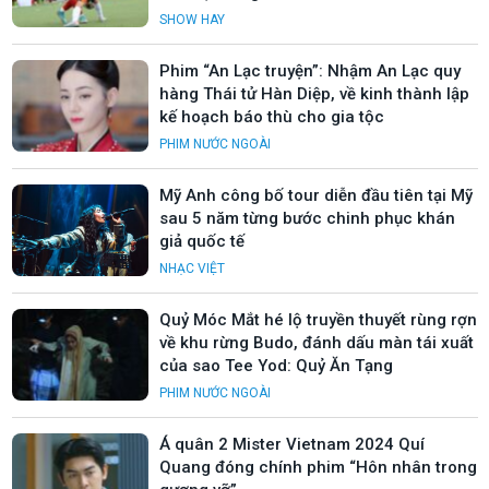
SHOW HAY
Phim “An Lạc truyện”: Nhậm An Lạc quy
hàng Thái tử Hàn Diệp, về kinh thành lập
kế hoạch báo thù cho gia tộc
PHIM NƯỚC NGOÀI
Mỹ Anh công bố tour diễn đầu tiên tại Mỹ
sau 5 năm từng bước chinh phục khán
giả quốc tế
NHẠC VIỆT
Quỷ Móc Mắt hé lộ truyền thuyết rùng rợn
về khu rừng Budo, đánh dấu màn tái xuất
của sao Tee Yod: Quỷ Ăn Tạng
PHIM NƯỚC NGOÀI
Á quân 2 Mister Vietnam 2024 Quí
Quang đóng chính phim “Hôn nhân trong