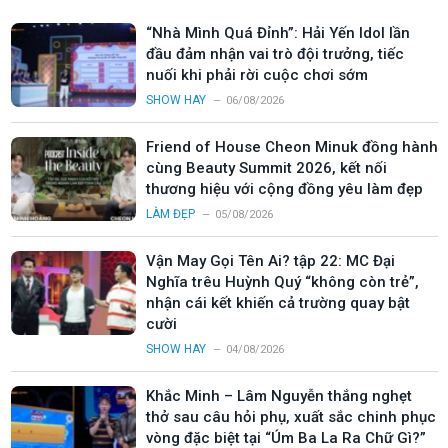
“Nhà Mình Quá Đỉnh”: Hải Yến Idol lần
đầu đảm nhận vai trò đội trưởng, tiếc
nuối khi phải rời cuộc chơi sớm
SHOW HAY
06/08/2026
Friend of House Cheon Minuk đồng hành
cùng Beauty Summit 2026, kết nối
thương hiệu với cộng đồng yêu làm đẹp
LÀM ĐẸP
05/08/2026
Vận May Gọi Tên Ai? tập 22: MC Đại
Nghĩa trêu Huỳnh Quý “không còn trẻ”,
nhận cái kết khiến cả trường quay bật
cười
SHOW HAY
04/08/2026
Khắc Minh – Lâm Nguyễn thắng nghẹt
thở sau câu hỏi phụ, xuất sắc chinh phục
vòng đặc biệt tại “Úm Ba La Ra Chữ Gì?”