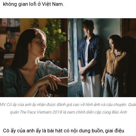
không gian lofi ở Việt Nam.
MV Cô ấy của anh ấy nhận được đánh giá cao về hình ảnh và câu chuyện. Quá
quân The Face Vietnam 2018 là nam chính diễn cặp cùng Bảo Anh
Cô ấy của anh ấy là bài hát có nội dung buồn, giai điệu