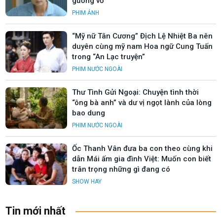
gương vỡ”
PHIM ẢNH
“Mỹ nữ Tân Cương” Địch Lệ Nhiệt Ba nên
duyên cùng mỹ nam Hoa ngữ Cung Tuấn
trong “An Lạc truyện”
PHIM NƯỚC NGOÀI
Thư Tình Gửi Ngoại: Chuyện tình thời
“ông bà anh” và dư vị ngọt lành của lòng
bao dung
PHIM NƯỚC NGOÀI
Ốc Thanh Vân đưa ba con theo cùng khi
dẫn Mái ấm gia đình Việt: Muốn con biết
trân trọng những gì đang có
SHOW HAY
Tin mới nhất