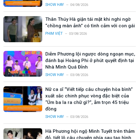
SHOW HAY
04/08/2026
Thân Thúy Hà giận tái mặt khi nghi ngờ
“chồng màn ảnh” có tình cảm với con gái
PHIM VIỆT
03/08/2026
Diễm Phương lội ngược dòng ngoạn mục,
đánh bại Hoàng Phi ở phút quyết định tại
Nhà Mình Quá Đỉnh
SHOW HAY
03/08/2026
Nữ ca sĩ “Viết tiếp câu chuyện hòa bình”
xuất sắc chinh phục vòng đặc biệt của
“Úm ba la ra chữ gì?”, ẵm trọn 45 triệu
đồng
SHOW HAY
03/08/2026
Hà Phương hội ngộ Minh Tuyết trên thảm
đỏ, tiết lộ câu chuyện phía sau tạo hình