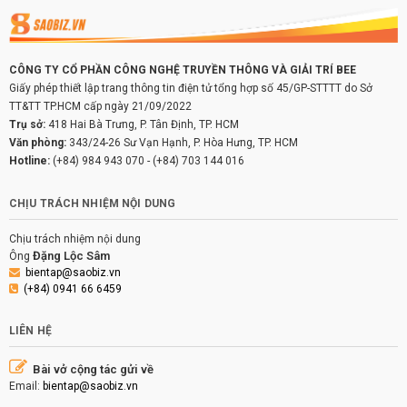
CÔNG TY CỔ PHẦN CÔNG NGHỆ TRUYỀN THÔNG VÀ GIẢI TRÍ BEE
Giấy phép thiết lập trang thông tin điện tử tổng hợp số 45/GP-STTTT do Sở
TT&TT TP.HCM cấp ngày 21/09/2022
Trụ sở:
418 Hai Bà Trưng, P. Tân Định, TP. HCM
Văn phòng:
343/24-26 Sư Vạn Hạnh, P. Hòa Hưng, TP. HCM
Hotline:
(+84) 984 943 070
-
(+84) 703 144 016
CHỊU TRÁCH NHIỆM NỘI DUNG
Chịu trách nhiệm nội dung
Đặng Lộc Sâm
Ông
bientap@saobiz.vn
(+84) 0941 66 6459
LIÊN HỆ
Bài vở cộng tác gửi về
Email:
bientap@saobiz.vn