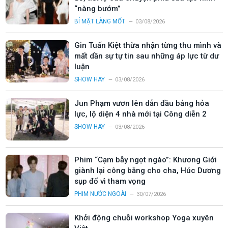
“nàng bướm”
BÍ MẬT LÀNG MỐT
03/08/2026
Gin Tuấn Kiệt thừa nhận từng thu mình và
mất dần sự tự tin sau những áp lực từ dư
luận
SHOW HAY
03/08/2026
Jun Phạm vươn lên dẫn đầu bảng hỏa
lực, lộ diện 4 nhà mới tại Công diễn 2
SHOW HAY
03/08/2026
Phim “Cạm bẫy ngọt ngào”: Khương Giới
giành lại công bằng cho cha, Húc Dương
sụp đổ vì tham vọng
PHIM NƯỚC NGOÀI
30/07/2026
Khởi động chuỗi workshop Yoga xuyên