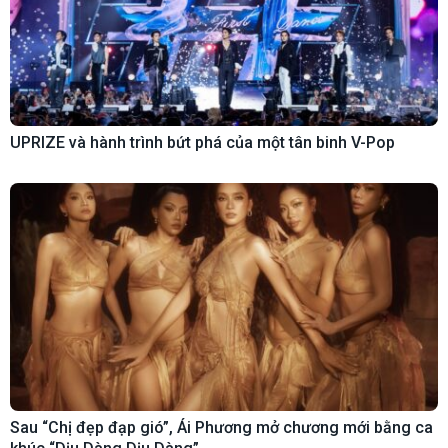
UPRIZE và hành trình bứt phá của một tân binh V-Pop
Sau “Chị đẹp đạp gió”, Ái Phương mở chương mới bằng ca