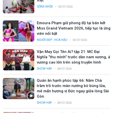
Việt
SỐNG KHỎE
30/07/2026
Emoura Phạm giữ phong độ tại bán kết
Miss Grand Vietnam 2026, tiếp tục là ứng
viên nổi bật
NGƯỜI ĐẸP - HOA HẬU
30/07/2026
Vận May Gọi Tên Ai? tập 21: MC Đại
Nghĩa “thu mình” trước dàn nam vương, á
vương cao lớn trên sóng truyền hình
SHOW HAY
28/07/2026
Quán ăn hạnh phúc tập 66: Năm Chà
trầm trồ trước màn nướng bò bùng lửa,
mê mẩn hương vị Đức ngay giữa lòng Sài
Gòn
SHOW HAY
28/07/2026