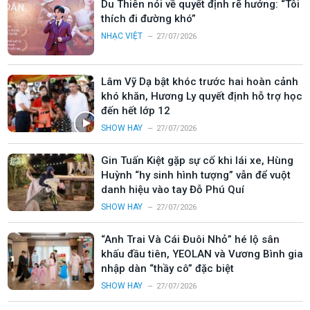
Du Thiên nói về quyết định rẽ hướng: “Tôi
thích đi đường khó”
NHẠC VIỆT
27/07/2026
Lâm Vỹ Dạ bật khóc trước hai hoàn cảnh
khó khăn, Hương Ly quyết định hỗ trợ học
đến hết lớp 12
SHOW HAY
27/07/2026
Gin Tuấn Kiệt gặp sự cố khi lái xe, Hùng
Huỳnh “hy sinh hình tượng” vẫn để vuột
danh hiệu vào tay Đỗ Phú Quí
SHOW HAY
27/07/2026
“Anh Trai Và Cái Đuôi Nhỏ” hé lộ sân
khấu đầu tiên, YEOLAN và Vương Bình gia
nhập dàn “thầy cô” đặc biệt
SHOW HAY
27/07/2026