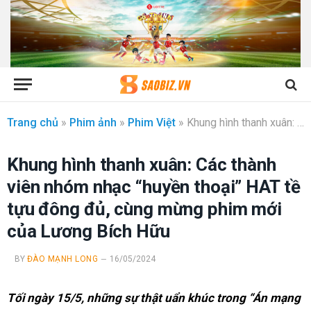
Trang chủ
»
Phim ảnh
»
Phim Việt
»
Khung hình thanh xuân: Các thành viên nhóm nhạc “huyền thoại” HAT tề tựu đông đủ, cùng mừng phim mới của Lương Bích Hữu
Khung hình thanh xuân: Các thành
viên nhóm nhạc “huyền thoại” HAT tề
tựu đông đủ, cùng mừng phim mới
của Lương Bích Hữu
BY
ĐÀO MẠNH LONG
16/05/2024
Tối ngày 15/5, những sự thật uẩn khúc trong “Án mạng