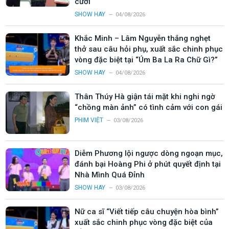
cười
SHOW HAY
04/08/2026
Khắc Minh – Lâm Nguyễn thắng nghẹt
thở sau câu hỏi phụ, xuất sắc chinh phục
vòng đặc biệt tại “Úm Ba La Ra Chữ Gì?”
SHOW HAY
04/08/2026
Thân Thúy Hà giận tái mặt khi nghi ngờ
“chồng màn ảnh” có tình cảm với con gái
PHIM VIỆT
03/08/2026
Diễm Phương lội ngược dòng ngoạn mục,
đánh bại Hoàng Phi ở phút quyết định tại
Nhà Mình Quá Đỉnh
SHOW HAY
03/08/2026
Nữ ca sĩ “Viết tiếp câu chuyện hòa bình”
xuất sắc chinh phục vòng đặc biệt của