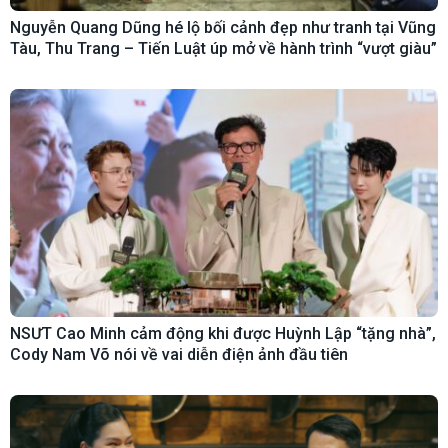
Nguyễn Quang Dũng hé lộ bối cảnh đẹp như tranh tại Vũng
Tàu, Thu Trang – Tiến Luật úp mở về hành trình “vượt giàu”
NSƯT Cao Minh cảm động khi được Huỳnh Lập “tặng nhà”,
Cody Nam Võ nói về vai diễn điện ảnh đầu tiên