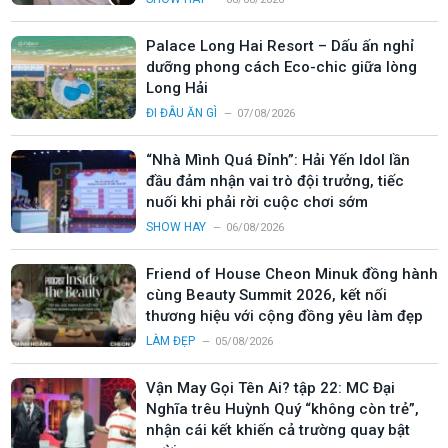
Palace Long Hai Resort – Dấu ấn nghỉ
dưỡng phong cách Eco-chic giữa lòng
Long Hải
ĐI ĐÂU ĂN GÌ
07/08/2026
“Nhà Mình Quá Đỉnh”: Hải Yến Idol lần
đầu đảm nhận vai trò đội trưởng, tiếc
nuối khi phải rời cuộc chơi sớm
SHOW HAY
06/08/2026
Friend of House Cheon Minuk đồng hành
cùng Beauty Summit 2026, kết nối
thương hiệu với cộng đồng yêu làm đẹp
LÀM ĐẸP
05/08/2026
Vận May Gọi Tên Ai? tập 22: MC Đại
Nghĩa trêu Huỳnh Quý “không còn trẻ”,
nhận cái kết khiến cả trường quay bật