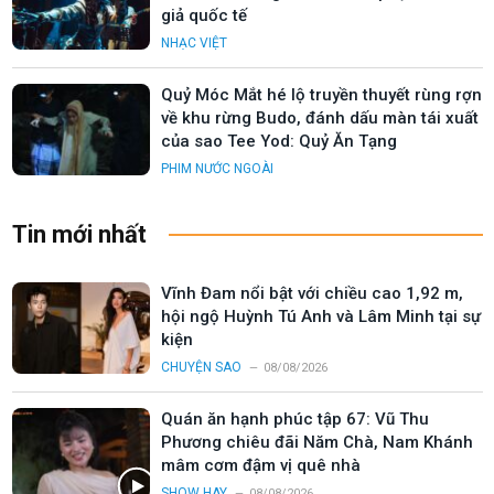
giả quốc tế
NHẠC VIỆT
Quỷ Móc Mắt hé lộ truyền thuyết rùng rợn
về khu rừng Budo, đánh dấu màn tái xuất
của sao Tee Yod: Quỷ Ăn Tạng
PHIM NƯỚC NGOÀI
Tin mới nhất
Vĩnh Đam nổi bật với chiều cao 1,92 m,
hội ngộ Huỳnh Tú Anh và Lâm Minh tại sự
kiện
CHUYỆN SAO
08/08/2026
Quán ăn hạnh phúc tập 67: Vũ Thu
Phương chiêu đãi Năm Chà, Nam Khánh
mâm cơm đậm vị quê nhà
SHOW HAY
08/08/2026