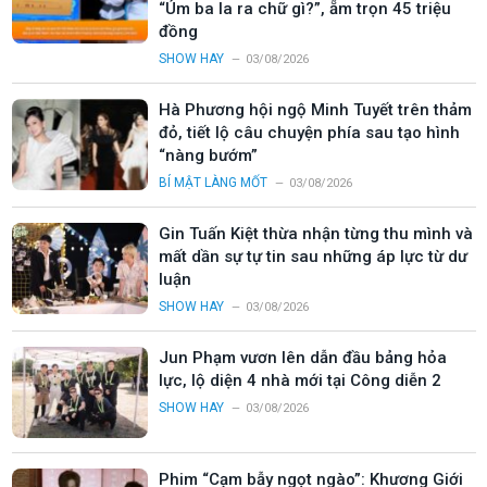
“Úm ba la ra chữ gì?”, ẵm trọn 45 triệu
đồng
SHOW HAY
03/08/2026
Hà Phương hội ngộ Minh Tuyết trên thảm
đỏ, tiết lộ câu chuyện phía sau tạo hình
“nàng bướm”
BÍ MẬT LÀNG MỐT
03/08/2026
Gin Tuấn Kiệt thừa nhận từng thu mình và
mất dần sự tự tin sau những áp lực từ dư
luận
SHOW HAY
03/08/2026
Jun Phạm vươn lên dẫn đầu bảng hỏa
lực, lộ diện 4 nhà mới tại Công diễn 2
SHOW HAY
03/08/2026
Phim “Cạm bẫy ngọt ngào”: Khương Giới