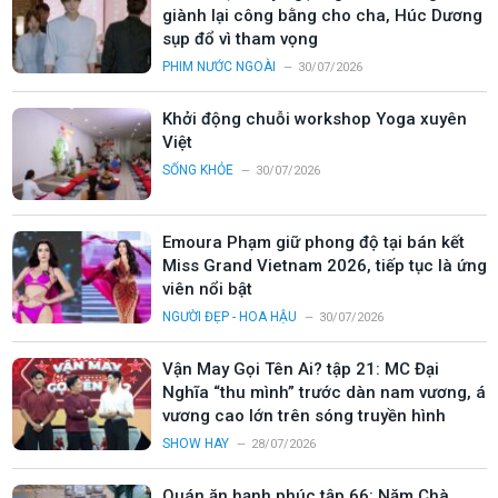
giành lại công bằng cho cha, Húc Dương
sụp đổ vì tham vọng
PHIM NƯỚC NGOÀI
30/07/2026
Khởi động chuỗi workshop Yoga xuyên
Việt
SỐNG KHỎE
30/07/2026
Emoura Phạm giữ phong độ tại bán kết
Miss Grand Vietnam 2026, tiếp tục là ứng
viên nổi bật
NGƯỜI ĐẸP - HOA HẬU
30/07/2026
Vận May Gọi Tên Ai? tập 21: MC Đại
Nghĩa “thu mình” trước dàn nam vương, á
vương cao lớn trên sóng truyền hình
SHOW HAY
28/07/2026
Quán ăn hạnh phúc tập 66: Năm Chà