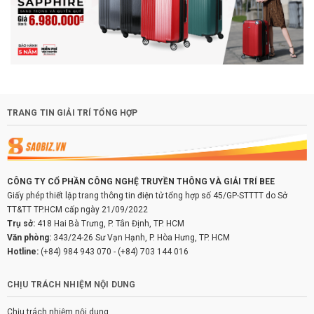
TRANG TIN GIẢI TRÍ TỔNG HỢP
CÔNG TY CỔ PHẦN CÔNG NGHỆ TRUYỀN THÔNG VÀ GIẢI TRÍ BEE
Giấy phép thiết lập trang thông tin điện tử tổng hợp số 45/GP-STTTT do Sở
TT&TT TP.HCM cấp ngày 21/09/2022
Trụ sở:
418 Hai Bà Trưng, P. Tân Định, TP. HCM
Văn phòng:
343/24-26 Sư Vạn Hạnh, P. Hòa Hưng, TP. HCM
Hotline:
(+84) 984 943 070
-
(+84) 703 144 016
CHỊU TRÁCH NHIỆM NỘI DUNG
Chịu trách nhiệm nội dung