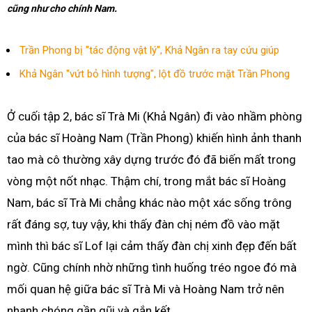
cũng như cho chính Nam.
Trần Phong bị "tác động vật lý", Khả Ngân ra tay cứu giúp
Khả Ngân "vứt bỏ hình tượng", lột đồ trước mặt Trần Phong
Ở cuối tập 2, bác sĩ Trà Mi (Khả Ngân) đi vào nhầm phòng
của bác sĩ Hoàng Nam (Trần Phong) khiến hình ảnh thanh
tao mà cô thường xây dựng trước đó đã biến mất trong
vòng một nốt nhạc. Thậm chí, trong mắt bác sĩ Hoàng
Nam, bác sĩ Trà Mi chẳng khác nào một xác sống trông
rất đáng sợ, tuy vậy, khi thấy đàn chị ném đồ vào mặt
mình thì bác sĩ Lof lại cảm thấy đàn chị xinh đẹp đến bất
ngờ. Cũng chính nhờ những tình huống tréo ngoe đó mà
mối quan hệ giữa bác sĩ Trà Mi và Hoàng Nam trở nên
nhanh chóng gần gũi và gắn kết.