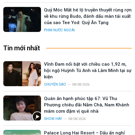
Quỷ Móc Mắt hé lộ truyền thuyết rùng rợn
về khu rừng Budo, đánh dấu màn tái xuất
của sao Tee Yod: Quỷ Ăn Tạng
PHIM NƯỚC NGOÀI
Tin mới nhất
Vĩnh Đam nổi bật với chiều cao 1,92 m,
hội ngộ Huỳnh Tú Anh và Lâm Minh tại sự
kiện
CHUYỆN SAO
08/08/2026
Quán ăn hạnh phúc tập 67: Vũ Thu
Phương chiêu đãi Năm Chà, Nam Khánh
mâm cơm đậm vị quê nhà
SHOW HAY
08/08/2026
Palace Long Hai Resort – Dấu ấn nghỉ