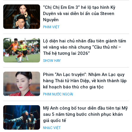
“Chị Chị Em Em 3” hé lộ tạo hình Kỳ
Duyên và vai diễn bí ẩn của Steven
Nguyễn
PHIM VIỆT
Lộ diện hai chủ nhân đầu tiên giành tấm
vé vàng vào nhà chung “Cầu thủ nhí –
Thế hệ tương lai 2026”
SHOW HAY
Phim “An Lạc truyện”: Nhậm An Lạc quy
hàng Thái tử Hàn Diệp, về kinh thành lập
kế hoạch báo thù cho gia tộc
PHIM NƯỚC NGOÀI
Mỹ Anh công bố tour diễn đầu tiên tại Mỹ
sau 5 năm từng bước chinh phục khán
giả quốc tế
NHẠC VIỆT