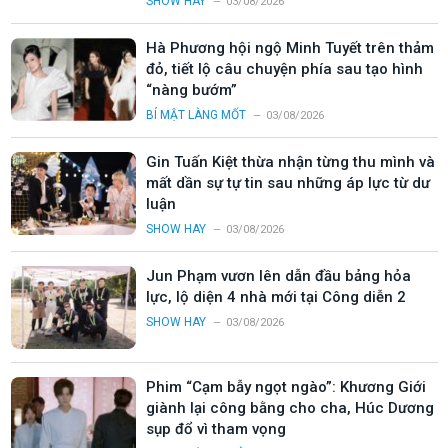
SHOW HAY
03/08/2026
Hà Phương hội ngộ Minh Tuyết trên thảm
đỏ, tiết lộ câu chuyện phía sau tạo hình
“nàng bướm”
BÍ MẬT LÀNG MỐT
03/08/2026
Gin Tuấn Kiệt thừa nhận từng thu mình và
mất dần sự tự tin sau những áp lực từ dư
luận
SHOW HAY
03/08/2026
Jun Phạm vươn lên dẫn đầu bảng hỏa
lực, lộ diện 4 nhà mới tại Công diễn 2
SHOW HAY
03/08/2026
Phim “Cạm bẫy ngọt ngào”: Khương Giới
giành lại công bằng cho cha, Húc Dương
sụp đổ vì tham vọng