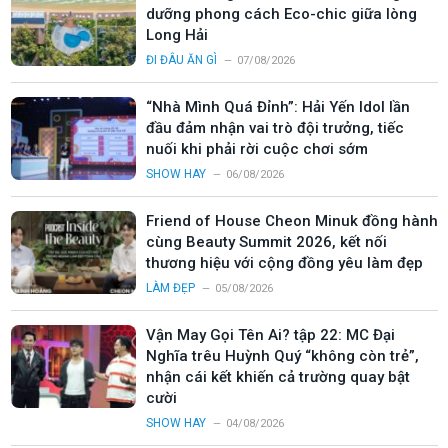
dưỡng phong cách Eco-chic giữa lòng
Long Hải
ĐI ĐÂU ĂN GÌ
07/08/2026
“Nhà Mình Quá Đỉnh”: Hải Yến Idol lần
đầu đảm nhận vai trò đội trưởng, tiếc
nuối khi phải rời cuộc chơi sớm
SHOW HAY
06/08/2026
Friend of House Cheon Minuk đồng hành
cùng Beauty Summit 2026, kết nối
thương hiệu với cộng đồng yêu làm đẹp
LÀM ĐẸP
05/08/2026
Vận May Gọi Tên Ai? tập 22: MC Đại
Nghĩa trêu Huỳnh Quý “không còn trẻ”,
nhận cái kết khiến cả trường quay bật
cười
SHOW HAY
04/08/2026