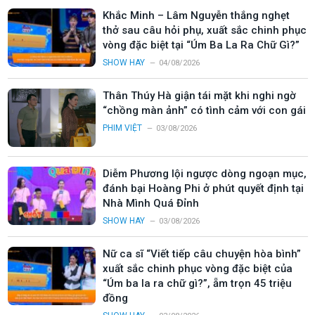
Khắc Minh – Lâm Nguyễn thắng nghẹt
thở sau câu hỏi phụ, xuất sắc chinh phục
vòng đặc biệt tại “Úm Ba La Ra Chữ Gì?”
SHOW HAY
04/08/2026
Thân Thúy Hà giận tái mặt khi nghi ngờ
“chồng màn ảnh” có tình cảm với con gái
PHIM VIỆT
03/08/2026
Diễm Phương lội ngược dòng ngoạn mục,
đánh bại Hoàng Phi ở phút quyết định tại
Nhà Mình Quá Đỉnh
SHOW HAY
03/08/2026
Nữ ca sĩ “Viết tiếp câu chuyện hòa bình”
xuất sắc chinh phục vòng đặc biệt của
“Úm ba la ra chữ gì?”, ẵm trọn 45 triệu
đồng