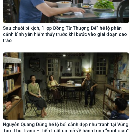
Sau chuỗi bi kịch, “Hợp Đồng Từ Thượng Đế” hé lộ phân
cảnh bình yên hiếm thấy trước khi bước vào giai đoạn cao
trào
Nguyễn Quang Dũng hé lộ bối cảnh đẹp như tranh tại Vũng
Tàu, Thu Trang – Tiến Luật úp mở về hành trình “vượt giàu”