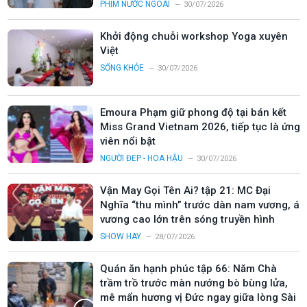
PHIM NƯỚC NGOÀI
30/07/2026
Khởi động chuỗi workshop Yoga xuyên
Việt
SỐNG KHỎE
30/07/2026
Emoura Phạm giữ phong độ tại bán kết
Miss Grand Vietnam 2026, tiếp tục là ứng
viên nổi bật
NGƯỜI ĐẸP - HOA HẬU
30/07/2026
Vận May Gọi Tên Ai? tập 21: MC Đại
Nghĩa “thu mình” trước dàn nam vương, á
vương cao lớn trên sóng truyền hình
SHOW HAY
28/07/2026
Quán ăn hạnh phúc tập 66: Năm Chà
trầm trồ trước màn nướng bò bùng lửa,
mê mẩn hương vị Đức ngay giữa lòng Sài