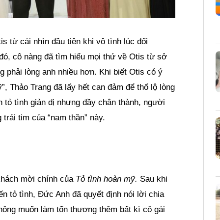
từ cái nhìn đầu tiên khi vô tình lúc đối
ó, cô nàng đã tìm hiểu mọi thứ về Otis từ sở
g phải lòng anh nhiều hơn. Khi biết Otis có ý
ỹ”, Thảo Trang đã lấy hết can đảm để thổ lộ lòng
tỏ tình giản dị nhưng đầy chân thành, người
 trái tim của “nam thần” này.
khách mời chính của
Tỏ tình hoàn mỹ.
Sau khi
n tỏ tình, Đức Anh đã quyết định nói lời chia
không muốn làm tổn thương thêm bất kì cô gái