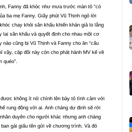
ịnh, Fanny đã khóc như mưa trước màn tỏ “có
của ba mẹ Fanny. Giây phút Vũ Thịnh ngỏ lời
khóc chạy khỏi sân khấu khiến khán giả lo lắng
 lại sân khấu và quyết định cho nhau một cơ
 nào cũng bị Vũ Thịnh và Fanny cho ăn “cẩu
ỉ vậy, cặp đôi này còn cho phát hành MV kể về
n quéo”.
 được không ít nữ chính lên bày tỏ tình cảm với
hể rung động với ai. Anh chàng dự định sẽ rời
ế nhân duyên cho người khác nhưng anh chàng
 bạn gái giấu tên gửi về chương trình. Và đó