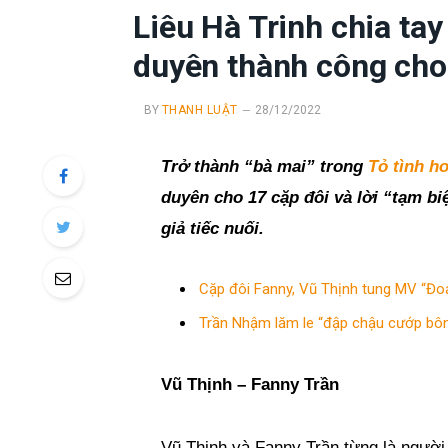
Liêu Hà Trinh chia tay
duyên thành công cho
BY
THANH LUẬT
28/12/2022
Trở thành “bà mai” trong
Tỏ tình h
duyên cho 17 cặp đôi và lời “tạm b
giả tiếc nuối.
Cặp đôi Fanny, Vũ Thịnh tung MV “Đoạn
Trần Nhậm lăm le “đập chậu cướp bông”
Vũ Thịnh – Fanny Trần
Vũ Thịnh và Fanny Trần từng là người