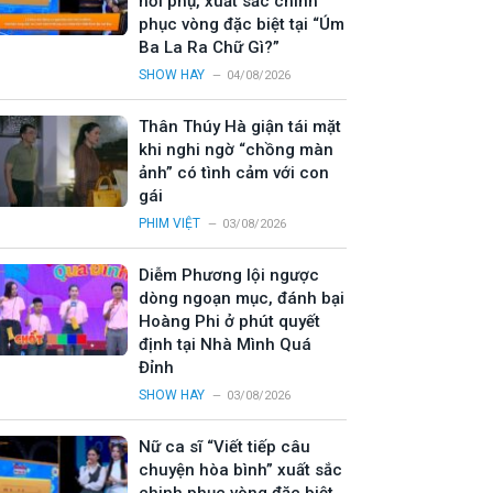
hỏi phụ, xuất sắc chinh
phục vòng đặc biệt tại “Úm
Ba La Ra Chữ Gì?”
SHOW HAY
04/08/2026
Thân Thúy Hà giận tái mặt
khi nghi ngờ “chồng màn
ảnh” có tình cảm với con
gái
PHIM VIỆT
03/08/2026
Diễm Phương lội ngược
dòng ngoạn mục, đánh bại
Hoàng Phi ở phút quyết
định tại Nhà Mình Quá
Đỉnh
SHOW HAY
03/08/2026
Nữ ca sĩ “Viết tiếp câu
chuyện hòa bình” xuất sắc