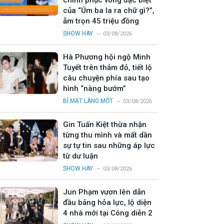
chinh phục vòng đặc biệt
của “Úm ba la ra chữ gì?”,
ẵm trọn 45 triệu đồng
SHOW HAY
03/08/2026
Hà Phương hội ngộ Minh
Tuyết trên thảm đỏ, tiết lộ
câu chuyện phía sau tạo
hình “nàng bướm”
BÍ MẬT LÀNG MỐT
03/08/2026
Gin Tuấn Kiệt thừa nhận
từng thu mình và mất dần
sự tự tin sau những áp lực
từ dư luận
SHOW HAY
03/08/2026
Jun Phạm vươn lên dẫn
đầu bảng hỏa lực, lộ diện
4 nhà mới tại Công diễn 2