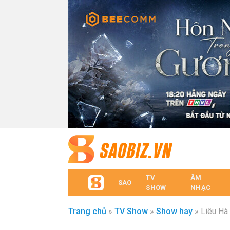
TV
ÂM
SAO
SHOW
NHẠC
Trang chủ
»
TV Show
»
Show hay
»
Liêu Hà 