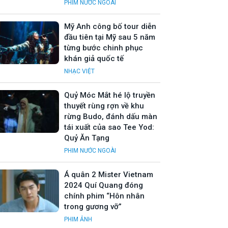
PHIM NƯỚC NGOÀI
Mỹ Anh công bố tour diễn
đầu tiên tại Mỹ sau 5 năm
từng bước chinh phục
khán giả quốc tế
NHẠC VIỆT
Quỷ Móc Mắt hé lộ truyền
thuyết rùng rợn về khu
rừng Budo, đánh dấu màn
tái xuất của sao Tee Yod:
Quỷ Ăn Tạng
PHIM NƯỚC NGOÀI
Á quân 2 Mister Vietnam
2024 Quí Quang đóng
chính phim “Hôn nhân
trong gương vỡ”
PHIM ẢNH