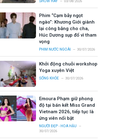
SHOW HAY
03/08/2026
Phim “Cạm bẫy ngọt
ngào”: Khương Giới giành
lại công bằng cho cha,
Húc Dương sụp đổ vì tham
vọng
PHIM NƯỚC NGOÀI
30/07/2026
Khởi động chuỗi workshop
Yoga xuyên Việt
SỐNG KHỎE
30/07/2026
Emoura Phạm giữ phong
độ tại bán kết Miss Grand
Vietnam 2026, tiếp tục là
ứng viên nổi bật
NGƯỜI ĐẸP - HOA HẬU
30/07/2026