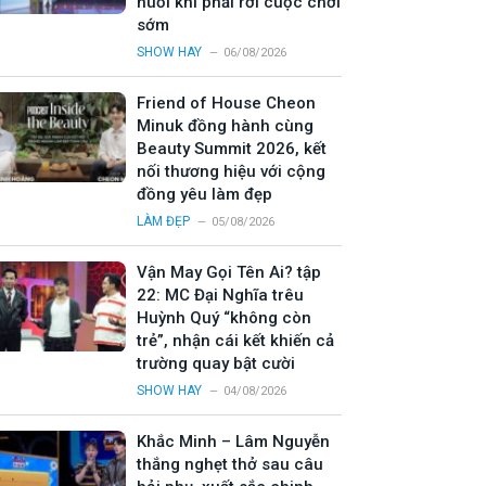
nuối khi phải rời cuộc chơi
sớm
SHOW HAY
06/08/2026
Friend of House Cheon
Minuk đồng hành cùng
Beauty Summit 2026, kết
nối thương hiệu với cộng
đồng yêu làm đẹp
LÀM ĐẸP
05/08/2026
Vận May Gọi Tên Ai? tập
22: MC Đại Nghĩa trêu
Huỳnh Quý “không còn
trẻ”, nhận cái kết khiến cả
trường quay bật cười
SHOW HAY
04/08/2026
Khắc Minh – Lâm Nguyễn
thắng nghẹt thở sau câu