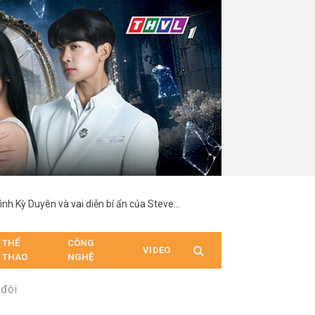
“Chị Chị Em Em 3” hé lộ tạo hình Kỳ Duyên và vai diễn bí ẩn của Steven Nguyễn
THỂ
CÔNG
VIDEO
THAO
NGHỆ
 đôi