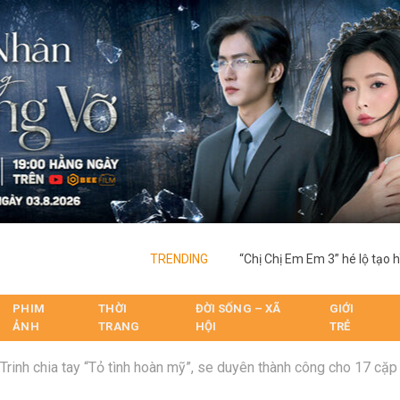
TRENDING
PHIM
THỜI
ĐỜI SỐNG – XÃ
GIỚI
ẢNH
TRANG
HỘI
TRẺ
Trinh chia tay “Tỏ tình hoàn mỹ”, se duyên thành công cho 17 cặp