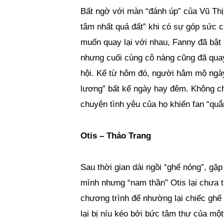
Bất ngờ với màn “đánh úp” của Vũ Th
tâm nhất quả đất” khi có sự góp sức 
muốn quay lại với nhau, Fanny đã bật 
nhưng cuối cùng cô nàng cũng đã quay
hội. Kể từ hôm đó, người hâm mộ ngày
lương” bất kể ngày hay đêm. Không ch
chuyện tình yêu của họ khiến fan “quắ
Otis – Thảo Trang
Sau thời gian dài ngồi “ghế nóng”, gặp
mình nhưng “nam thần” Otis lại chưa t
chương trình để nhường lại chiếc gh
lại bị níu kéo bởi bức tâm thư của một