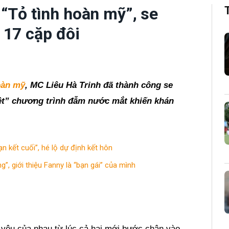
 “Tỏ tình hoàn mỹ”, se
 17 cặp đôi
oàn mỹ
, MC Liêu Hà Trinh đã thành công se
iệt” chương trình đẫm nước mắt khiến khán
 kết cuối”, hé lộ dự định kết hôn
, giới thiệu Fanny là “bạn gái” của mình
 yêu của nhau từ lúc cả hai mới bước chân vào