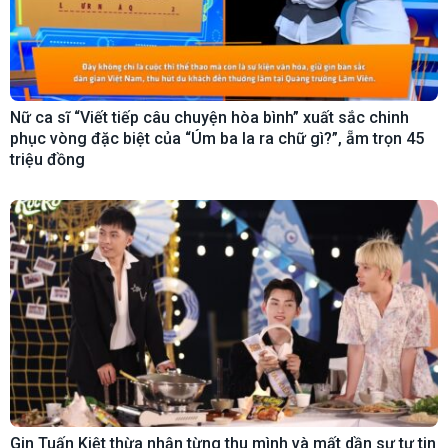
Nữ ca sĩ “Viết tiếp câu chuyện hòa bình” xuất sắc chinh
phục vòng đặc biệt của “Úm ba la ra chữ gì?”, ẵm trọn 45
triệu đồng
Gin Tuấn Kiệt thừa nhận từng thu mình và mất dần sự tự tin