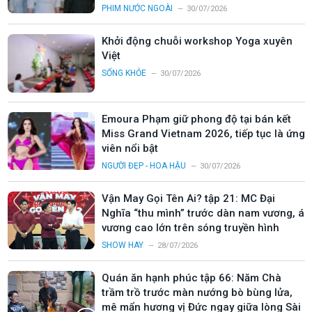
PHIM NƯỚC NGOÀI
30/07/2026
Khởi động chuỗi workshop Yoga xuyên
Việt
SỐNG KHỎE
30/07/2026
Emoura Phạm giữ phong độ tại bán kết
Miss Grand Vietnam 2026, tiếp tục là ứng
viên nổi bật
NGƯỜI ĐẸP - HOA HẬU
30/07/2026
Vận May Gọi Tên Ai? tập 21: MC Đại
Nghĩa “thu mình” trước dàn nam vương, á
vương cao lớn trên sóng truyền hình
SHOW HAY
28/07/2026
Quán ăn hạnh phúc tập 66: Năm Chà
trầm trồ trước màn nướng bò bùng lửa,
mê mẩn hương vị Đức ngay giữa lòng Sài