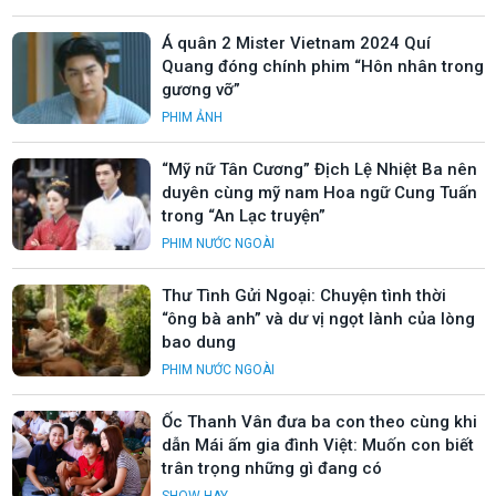
Á quân 2 Mister Vietnam 2024 Quí
Quang đóng chính phim “Hôn nhân trong
gương vỡ”
PHIM ẢNH
“Mỹ nữ Tân Cương” Địch Lệ Nhiệt Ba nên
duyên cùng mỹ nam Hoa ngữ Cung Tuấn
trong “An Lạc truyện”
PHIM NƯỚC NGOÀI
Thư Tình Gửi Ngoại: Chuyện tình thời
“ông bà anh” và dư vị ngọt lành của lòng
bao dung
PHIM NƯỚC NGOÀI
Ốc Thanh Vân đưa ba con theo cùng khi
dẫn Mái ấm gia đình Việt: Muốn con biết
trân trọng những gì đang có
SHOW HAY