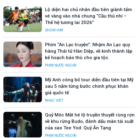
Lộ diện hai chủ nhân đầu tiên giành tấm
vé vàng vào nhà chung “Cầu thủ nhí –
Thế hệ tương lai 2026”
SHOW HAY
Phim “An Lạc truyện”: Nhậm An Lạc quy
hàng Thái tử Hàn Diệp, về kinh thành lập
kế hoạch báo thù cho gia tộc
PHIM NƯỚC NGOÀI
Mỹ Anh công bố tour diễn đầu tiên tại Mỹ
sau 5 năm từng bước chinh phục khán
giả quốc tế
NHẠC VIỆT
Quỷ Móc Mắt hé lộ truyền thuyết rùng rợn
về khu rừng Budo, đánh dấu màn tái xuất
của sao Tee Yod: Quỷ Ăn Tạng
PHIM NƯỚC NGOÀI