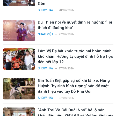
Gòn
SHOW HAY
28/07/2026
Du Thiên nói về quyết định rẽ hướng: “Tôi
thích đi đường khó”
NHẠC VIỆT
27/07/2026
Lâm Vỹ Dạ bật khóc trước hai hoàn cảnh
khó khăn, Hương Ly quyết định hỗ trợ học
đến hết lớp 12
SHOW HAY
27/07/2026
Gin Tuấn Kiệt gặp sự cố khi lái xe, Hùng
Huỳnh “hy sinh hình tượng” vẫn để vuột
danh hiệu vào tay Đỗ Phú Quí
SHOW HAY
27/07/2026
“Anh Trai Và Cái Đuôi Nhỏ” hé lộ sân
khấu đầu tiên, YEOLAN và Vương Bình gia