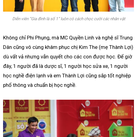
Diễn viên “Gia đình là số 1” luôn có cách chọc cười các nhân vật
Không chỉ Phi Phụng, mà MC Quyền Linh và nghệ sĩ Trung
Dân cũng vô cùng khâm phục chị Kim The (mẹ Thành Lợi)
dù vất vả nhưng vẫn quyết cho các con được học. Để giờ
đây, 1 người đã là dược sĩ, 1 người học sửa xe, 1 người
học nghề điện lạnh và em Thành Lợi cũng sắp tốt nghiệp
phổ thông và chuẩn bị học nghề.