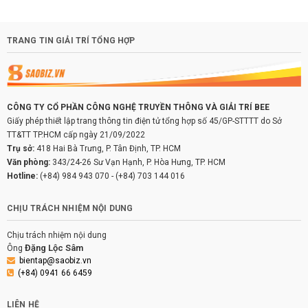
TRANG TIN GIẢI TRÍ TỔNG HỢP
CÔNG TY CỔ PHẦN CÔNG NGHỆ TRUYỀN THÔNG VÀ GIẢI TRÍ BEE
Giấy phép thiết lập trang thông tin điện tử tổng hợp số 45/GP-STTTT do Sở
TT&TT TP.HCM cấp ngày 21/09/2022
Trụ sở:
418 Hai Bà Trưng, P. Tân Định, TP. HCM
Văn phòng:
343/24-26 Sư Vạn Hạnh, P. Hòa Hưng, TP. HCM
Hotline:
(+84) 984 943 070
-
(+84) 703 144 016
CHỊU TRÁCH NHIỆM NỘI DUNG
Chịu trách nhiệm nội dung
Đặng Lộc Sâm
Ông
bientap@saobiz.vn
(+84) 0941 66 6459
LIÊN HỆ