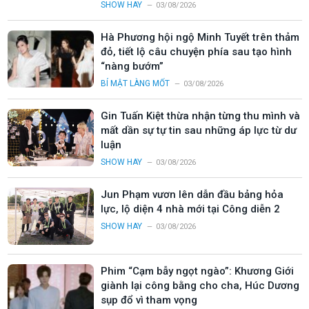
SHOW HAY
03/08/2026
Hà Phương hội ngộ Minh Tuyết trên thảm
đỏ, tiết lộ câu chuyện phía sau tạo hình
“nàng bướm”
BÍ MẬT LÀNG MỐT
03/08/2026
Gin Tuấn Kiệt thừa nhận từng thu mình và
mất dần sự tự tin sau những áp lực từ dư
luận
SHOW HAY
03/08/2026
Jun Phạm vươn lên dẫn đầu bảng hỏa
lực, lộ diện 4 nhà mới tại Công diễn 2
SHOW HAY
03/08/2026
Phim “Cạm bẫy ngọt ngào”: Khương Giới
giành lại công bằng cho cha, Húc Dương
sụp đổ vì tham vọng