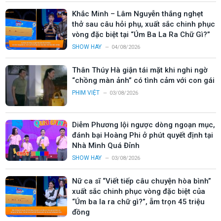
Khắc Minh – Lâm Nguyễn thắng nghẹt
thở sau câu hỏi phụ, xuất sắc chinh phục
vòng đặc biệt tại “Úm Ba La Ra Chữ Gì?”
SHOW HAY
04/08/2026
Thân Thúy Hà giận tái mặt khi nghi ngờ
“chồng màn ảnh” có tình cảm với con gái
PHIM VIỆT
03/08/2026
Diễm Phương lội ngược dòng ngoạn mục,
đánh bại Hoàng Phi ở phút quyết định tại
Nhà Mình Quá Đỉnh
SHOW HAY
03/08/2026
Nữ ca sĩ “Viết tiếp câu chuyện hòa bình”
xuất sắc chinh phục vòng đặc biệt của
“Úm ba la ra chữ gì?”, ẵm trọn 45 triệu
đồng