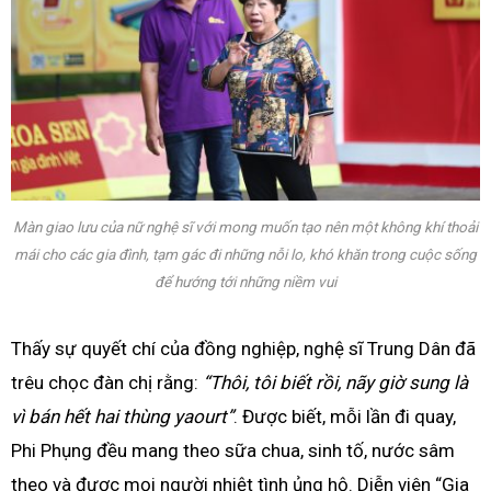
Màn giao lưu của nữ nghệ sĩ với mong muốn tạo nên một không khí thoải
mái cho các gia đình, tạm gác đi những nỗi lo, khó khăn trong cuộc sống
để hướng tới những niềm vui
Thấy sự quyết chí của đồng nghiệp, nghệ sĩ Trung Dân đã
trêu chọc đàn chị rằng:
“Thôi, tôi biết rồi, nãy giờ sung là
vì bán hết hai thùng yaourt”
. Được biết, mỗi lần đi quay,
Phi Phụng đều mang theo sữa chua, sinh tố, nước sâm
theo và được mọi người nhiệt tình ủng hộ. Diễn viên “Gia