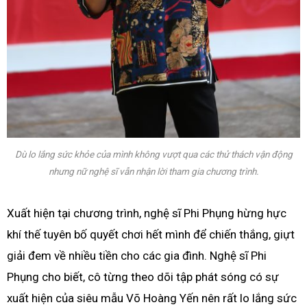
Dù lo lắng sức khỏe của mình không vượt qua các thử thách vận động
nhưng nữ nghệ sĩ vẫn nhận lời tham gia chương trình.
Xuất hiện tại chương trình, nghệ sĩ Phi Phụng hừng hực
khí thế tuyên bố quyết chơi hết mình để chiến thắng, giựt
giải đem về nhiều tiền cho các gia đình. Nghệ sĩ Phi
Phụng cho biết, cô từng theo dõi tập phát sóng có sự
xuất hiện của siêu mẫu Võ Hoàng Yến nên rất lo lắng sức