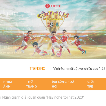
TRENDING
PHIM
THỜI
ĐỜI SỐNG – XÃ
GIỚI
ẢNH
TRANG
HỘI
TRẺ
i Ngân giành giải quán quân “Hãy nghe tôi hát 2023”