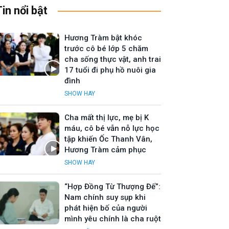
Tin nổi bật
Hương Tràm bật khóc
trước cô bé lớp 5 chăm
cha sống thực vật, anh trai
17 tuổi đi phụ hồ nuôi gia
đình
SHOW HAY
Cha mất thị lực, mẹ bị K
máu, cô bé vẫn nỗ lực học
tập khiến Ốc Thanh Vân,
Hương Tràm cảm phục
SHOW HAY
“Hợp Đồng Từ Thượng Đế”:
Nam chính suy sụp khi
phát hiện bố của người
mình yêu chính là cha ruột