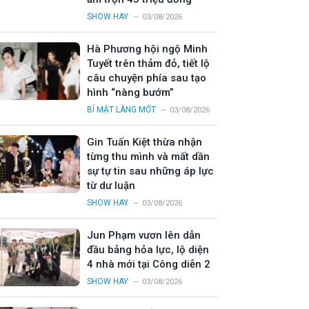
SHOW HAY
03/08/2026
Hà Phương hội ngộ Minh
Tuyết trên thảm đỏ, tiết lộ
câu chuyện phía sau tạo
hình “nàng bướm”
BÍ MẬT LÀNG MỐT
03/08/2026
Gin Tuấn Kiệt thừa nhận
từng thu mình và mất dần
sự tự tin sau những áp lực
từ dư luận
SHOW HAY
03/08/2026
Jun Phạm vươn lên dẫn
đầu bảng hỏa lực, lộ diện
4 nhà mới tại Công diễn 2
SHOW HAY
03/08/2026