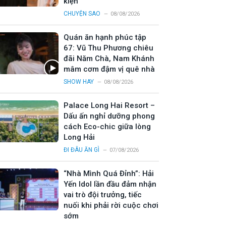
kiện
CHUYỆN SAO
08/08/2026
Quán ăn hạnh phúc tập
67: Vũ Thu Phương chiêu
đãi Năm Chà, Nam Khánh
mâm cơm đậm vị quê nhà
SHOW HAY
08/08/2026
Palace Long Hai Resort –
Dấu ấn nghỉ dưỡng phong
cách Eco-chic giữa lòng
Long Hải
ĐI ĐÂU ĂN GÌ
07/08/2026
“Nhà Mình Quá Đỉnh”: Hải
Yến Idol lần đầu đảm nhận
vai trò đội trưởng, tiếc
nuối khi phải rời cuộc chơi
sớm