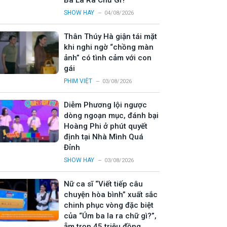
Ba La Ra Chữ Gì?”
SHOW HAY
04/08/2026
Thân Thúy Hà giận tái mặt
khi nghi ngờ “chồng màn
ảnh” có tình cảm với con
gái
PHIM VIỆT
03/08/2026
Diễm Phương lội ngược
dòng ngoạn mục, đánh bại
Hoàng Phi ở phút quyết
định tại Nhà Mình Quá
Đỉnh
SHOW HAY
03/08/2026
Nữ ca sĩ “Viết tiếp câu
chuyện hòa bình” xuất sắc
chinh phục vòng đặc biệt
của “Úm ba la ra chữ gì?”,
ẵm trọn 45 triệu đồng