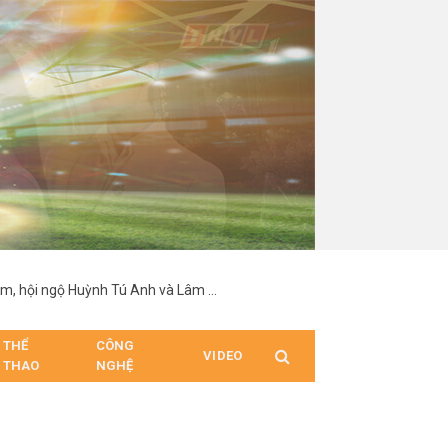
Vĩnh Đam nổi bật với chiều cao 1,92 m, hội ngộ Huỳnh Tú Anh và Lâm Minh tại sự kiện
THỂ
CÔNG
VIDEO
THAO
NGHỆ