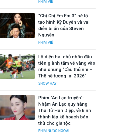
PHIM VIỆT
“Chị Chị Em Em 3” hé lộ
tạo hình Kỳ Duyên và vai
diễn bí ẩn của Steven
Nguyễn
PHIM VIỆT
Lộ diện hai chủ nhân đầu
tiên giành tấm vé vàng vào
nhà chung “Cầu thủ nhí –
Thế hệ tương lai 2026”
SHOW HAY
Phim “An Lạc truyện”:
Nhậm An Lạc quy hàng
Thái tử Hàn Diệp, về kinh
thành lập kế hoạch báo
thù cho gia tộc
PHIM NƯỚC NGOÀI