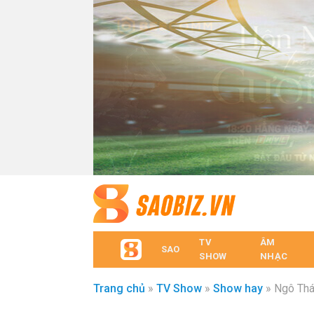
TV
ÂM
SAO
SHOW
NHẠC
Trang chủ
»
TV Show
»
Show hay
»
Ngô Thá