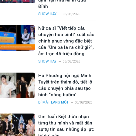
định tại Nhà Mình Quá
Đỉnh
SHOW HAY
03/08/2026
Nữ ca sĩ “Viết tiếp câu
chuyện hòa bình” xuất sắc
chinh phục vòng đặc biệt
của “Úm ba la ra chữ gì?”,
ẵm trọn 45 triệu đồng
SHOW HAY
03/08/2026
Hà Phương hội ngộ Minh
Tuyết trên thảm đỏ, tiết lộ
câu chuyện phía sau tạo
hình “nàng bướm”
BÍ MẬT LÀNG MỐT
03/08/2026
Gin Tuấn Kiệt thừa nhận
từng thu mình và mất dần
sự tự tin sau những áp lực
từ dư luận