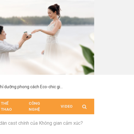
Palace Long Hai Resort – Dấu ấn nghỉ dưỡng phong cách Eco-chic giữa lòng Long Hải
THỂ
CÔNG
VIDEO
THAO
NGHỆ
dàn cast chính của Không gian cảm xúc?