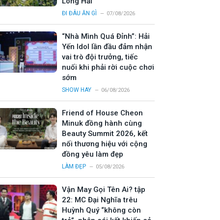
Long Hải
ĐI ĐÂU ĂN GÌ
07/08/2026
“Nhà Mình Quá Đỉnh”: Hải
Yến Idol lần đầu đảm nhận
vai trò đội trưởng, tiếc
nuối khi phải rời cuộc chơi
sớm
SHOW HAY
06/08/2026
Friend of House Cheon
Minuk đồng hành cùng
Beauty Summit 2026, kết
nối thương hiệu với cộng
đồng yêu làm đẹp
LÀM ĐẸP
05/08/2026
Vận May Gọi Tên Ai? tập
22: MC Đại Nghĩa trêu
Huỳnh Quý “không còn