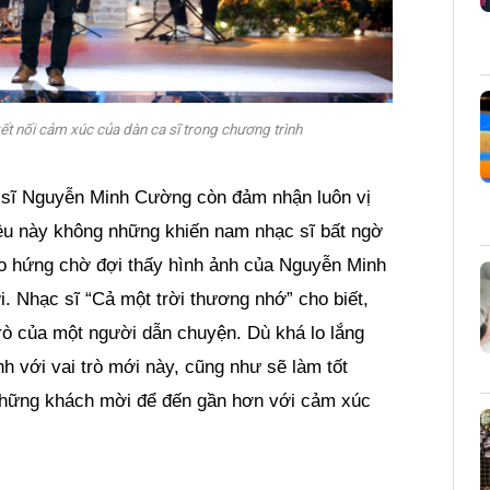
kết nối cảm xúc của dàn ca sĩ trong chương trình
c sĩ Nguyễn Minh Cường còn đảm nhận luôn vị
iều này không những khiến nam nhạc sĩ bất ngờ
ào hứng chờ đợi thấy hình ảnh của Nguyễn Minh
. Nhạc sĩ “Cả một trời thương nhớ” cho biết,
trò của một người dẫn chuyện. Dù khá lo lắng
với vai trò mới này, cũng như sẽ làm tốt
những khách mời để đến gần hơn với cảm xúc