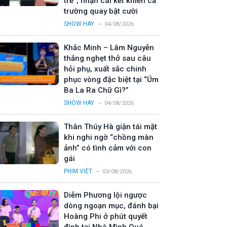
trẻ”, nhận cái kết khiến cả
trường quay bật cười
SHOW HAY
04/08/2026
Khắc Minh – Lâm Nguyễn
thắng nghẹt thở sau câu
hỏi phụ, xuất sắc chinh
phục vòng đặc biệt tại “Úm
Ba La Ra Chữ Gì?”
SHOW HAY
04/08/2026
Thân Thúy Hà giận tái mặt
khi nghi ngờ “chồng màn
ảnh” có tình cảm với con
gái
PHIM VIỆT
03/08/2026
Diễm Phương lội ngược
dòng ngoạn mục, đánh bại
Hoàng Phi ở phút quyết