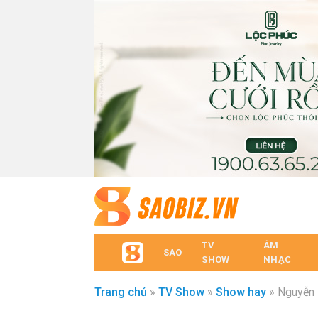
TV
ÂM
SAO
SHOW
NHẠC
Trang chủ
»
TV Show
»
Show hay
»
Nguyễn 