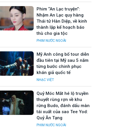
Phim “An Lạc truyện”:
Nhậm An Lạc quy hàng
Thái tử Hàn Diệp, về kinh
thành lập kế hoạch báo
thù cho gia tộc
PHIM NƯỚC NGOÀI
Mỹ Anh công bố tour diễn
đầu tiên tại Mỹ sau 5 năm
từng bước chinh phục
khán giả quốc tế
NHẠC VIỆT
Quỷ Móc Mắt hé lộ truyền
thuyết rùng rợn về khu
rừng Budo, đánh dấu màn
tái xuất của sao Tee Yod:
Quỷ Ăn Tạng
PHIM NƯỚC NGOÀI