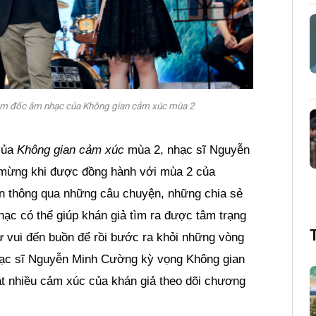
ám đốc âm nhạc của Không gian cảm xúc mùa 2
của
Không gian cảm xúc
mùa 2, nhạc sĩ Nguyễn
i mừng khi được đồng hành với mùa 2 của
 thông qua những câu chuyện, những chia sẻ
ạc có thể giúp khán giả tìm ra được tâm trạng
ừ vui đến buồn để rồi bước ra khỏi những vòng
hạc sĩ Nguyễn Minh Cường kỳ vọng Không gian
t nhiều cảm xúc của khán giả theo dõi chương