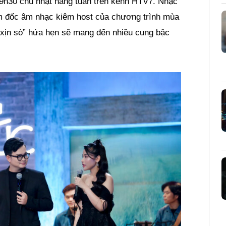
 19h30 chủ nhật hàng tuần trên kênh HTV7. Nhạc
m đốc âm nhạc kiêm host của chương trình mùa
 “xịn sò” hứa hẹn sẽ mang đến nhiều cung bậc