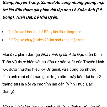
Giang, Huyền Trang, Samuel An
cùng những
gương mặt
trẻ lần đầu tham gia phim dài tập như
Lê Xuân
Anh
(Lê
Bống), Tuấn Đạt, bé
Nhã
Uyên.
Lộ diện tạo hình của Lê Bống lần đầu đóng phim
Lê Bống kể chuyện diễn 20 lần mới xong một cảnh
Mới đây, phim dài tập
Nhà mình lạ lắm!
do Đạo diễn Đinh
Tuấn Vũ thực hiện với sự đầu tư sản xuất của Truyền Hình
K+, dưới thương hiệu K+ Original, vừa công bố những
hình ảnh mới nhất sau giai đoạn bấm máy kéo dài hơn 2
tháng tại Hà Nội và các tỉnh lân cận (Vĩnh Phúc, Bắc
Giang).
Nhà mình lạ lắm!
xoay quanh một “gia đình mới” của cô