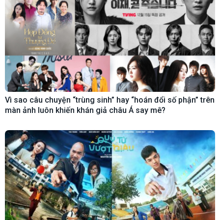
Vì sao câu chuyện “trùng sinh” hay “hoán đổi số phận” trên
màn ảnh luôn khiến khán giả châu Á say mê?