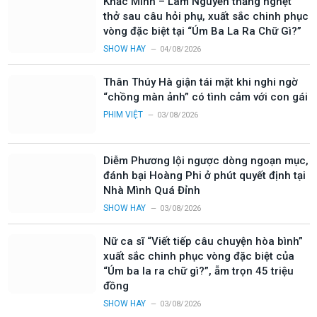
Khắc Minh – Lâm Nguyễn thắng nghẹt
thở sau câu hỏi phụ, xuất sắc chinh phục
vòng đặc biệt tại “Úm Ba La Ra Chữ Gì?”
SHOW HAY
04/08/2026
Thân Thúy Hà giận tái mặt khi nghi ngờ
“chồng màn ảnh” có tình cảm với con gái
PHIM VIỆT
03/08/2026
Diễm Phương lội ngược dòng ngoạn mục,
đánh bại Hoàng Phi ở phút quyết định tại
Nhà Mình Quá Đỉnh
SHOW HAY
03/08/2026
Nữ ca sĩ “Viết tiếp câu chuyện hòa bình”
xuất sắc chinh phục vòng đặc biệt của
“Úm ba la ra chữ gì?”, ẵm trọn 45 triệu
đồng
SHOW HAY
03/08/2026