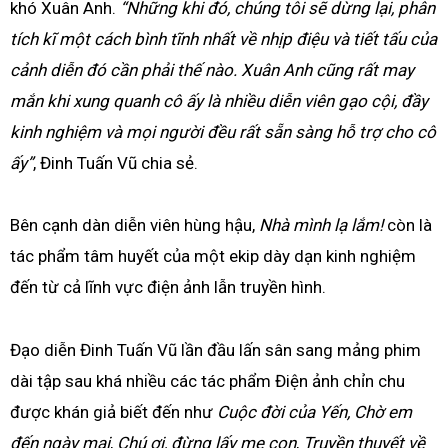
khó Xuân Anh.
“Những khi đó, chúng tôi sẽ dừng lại, phân
tích kĩ một cách bình tĩnh nhất về nhịp điệu và tiết tấu của
cảnh diễn đó cần phải thế nào. Xuân Anh cũng rất may
mắn khi xung quanh cô ấy là nhiều diễn viên gạo cội, đầy
kinh nghiệm và mọi người đều rất sẵn sàng hỗ trợ cho cô
ấy”
, Đinh Tuấn Vũ chia sẻ.
Bên cạnh dàn diễn viên hùng hậu,
Nhà mình lạ lắm!
còn là
tác phẩm tâm huyết của một ekip dày dạn kinh nghiệm
đến từ cả lĩnh vực điện ảnh lẫn truyền hình.
Đạo diễn Đinh Tuấn Vũ lần đầu lấn sân sang mảng phim
dài tập sau khá nhiều các tác phẩm Điện ảnh chỉn chu
được khán giả biết đến như
Cuộc đời của Yến,
Chờ em
đến ngày mai
,
Chú ơi, đừng lấy mẹ con
,
Truyền thuyết về