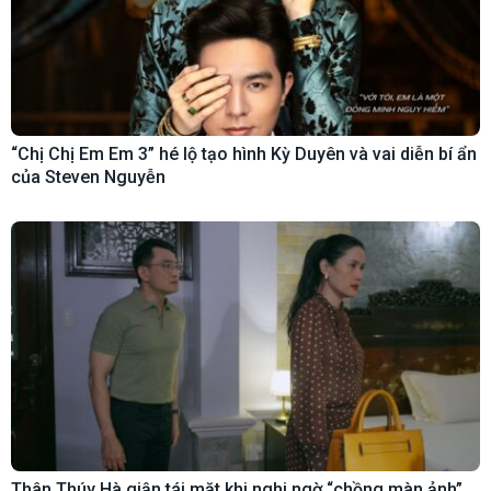
“Chị Chị Em Em 3” hé lộ tạo hình Kỳ Duyên và vai diễn bí ẩn
của Steven Nguyễn
Thân Thúy Hà giận tái mặt khi nghi ngờ “chồng màn ảnh”