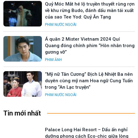
Quỷ Móc Mắt hé lộ truyền thuyết rùng rợn
về khu rừng Budo, đánh dấu màn tái xuất
của sao Tee Yod: Quỷ Ăn Tạng
PHIM NƯỚC NGOÀI
Á quân 2 Mister Vietnam 2024 Quí
Quang đóng chính phim “Hôn nhân trong
gương vỡ”
PHIM ẢNH
“Mỹ nữ Tân Cương” Địch Lệ Nhiệt Ba nên
duyên cùng mỹ nam Hoa ngữ Cung Tuấn
trong “An Lạc truyện”
PHIM NƯỚC NGOÀI
Tin mới nhất
Palace Long Hai Resort – Dấu ấn nghỉ
dưỡng phong cách Eco-chic giữa lòng