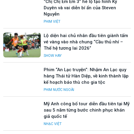
“Chị Chị Em Em 3” hé lộ tạo hình Kỳ
Duyên và vai diễn bí ẩn của Steven
Nguyễn
PHIM VIỆT
Lộ diện hai chủ nhân đầu tiên giành tấm
vé vàng vào nhà chung “Cầu thủ nhí –
Thế hệ tương lai 2026”
SHOW HAY
Phim “An Lạc truyện”: Nhậm An Lạc quy
hàng Thái tử Hàn Diệp, về kinh thành lập
kế hoạch báo thù cho gia tộc
PHIM NƯỚC NGOÀI
Mỹ Anh công bố tour diễn đầu tiên tại Mỹ
sau 5 năm từng bước chinh phục khán
giả quốc tế
NHẠC VIỆT