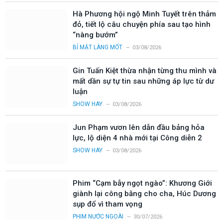
Hà Phương hội ngộ Minh Tuyết trên thảm
đỏ, tiết lộ câu chuyện phía sau tạo hình
“nàng bướm”
BÍ MẬT LÀNG MỐT
03/08/2026
Gin Tuấn Kiệt thừa nhận từng thu mình và
mất dần sự tự tin sau những áp lực từ dư
luận
SHOW HAY
03/08/2026
Jun Phạm vươn lên dẫn đầu bảng hỏa
lực, lộ diện 4 nhà mới tại Công diễn 2
SHOW HAY
03/08/2026
Phim “Cạm bẫy ngọt ngào”: Khương Giới
giành lại công bằng cho cha, Húc Dương
sụp đổ vì tham vọng
PHIM NƯỚC NGOÀI
30/07/2026