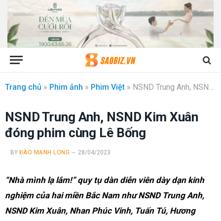
Trang chủ
»
Phim ảnh
»
Phim Việt
»
NSND Trung Anh, NSND Kim Xuân đóng phim cùng Lê Bống
NSND Trung Anh, NSND Kim Xuân
đóng phim cùng Lê Bống
BY
ĐÀO MẠNH LONG
28/04/2023
“Nhà mình lạ lắm!” quy tụ
dàn
diễn viên dày dạn kinh
nghiệm của hai miền Bắc Nam
như NSND Trung Anh,
NSND Kim Xuân, Nhan
Phúc Vinh,
Tuấn Tú
, Hương