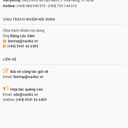
Văn phòng:
343/24-26 Sư Vạn Hạnh, P. Hòa Hưng, TP. HCM
Hotline:
(+84) 984 943 070
-
(+84) 703 144 016
CHỊU TRÁCH NHIỆM NỘI DUNG
Chịu trách nhiệm nội dung
Đặng Lộc Sâm
Ông
bientap@saobiz.vn
(+84) 0941 66 6459
LIÊN HỆ
Bài vở cộng tác gửi về
Email:
bientap@saobiz.vn
Hợp tác quảng cáo
Email:
ads@saobiz.vn
Hotline:
(+84) 0941 66 6459