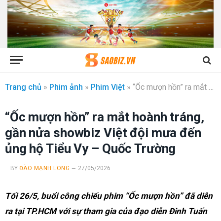
Trang chủ
»
Phim ảnh
»
Phim Việt
»
“Ốc mượn hồn” ra mắt hoành tráng, gần nửa showbiz Việt đội mưa đến ủng hộ Tiểu Vy – Quốc Trường
“Ốc mượn hồn” ra mắt hoành tráng,
gần nửa showbiz Việt đội mưa đến
ủng hộ Tiểu Vy – Quốc Trường
BY
ĐÀO MẠNH LONG
27/05/2026
Tối 26/5, buổi công chiếu phim “Ốc mượn hồn” đã diễn
ra tại TP.HCM với sự tham gia của đạo diễn Đinh Tuấn