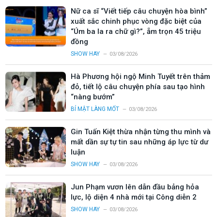
Nữ ca sĩ “Viết tiếp câu chuyện hòa bình”
xuất sắc chinh phục vòng đặc biệt của
“Úm ba la ra chữ gì?”, ẵm trọn 45 triệu
đồng
SHOW HAY
03/08/2026
Hà Phương hội ngộ Minh Tuyết trên thảm
đỏ, tiết lộ câu chuyện phía sau tạo hình
“nàng bướm”
BÍ MẬT LÀNG MỐT
03/08/2026
Gin Tuấn Kiệt thừa nhận từng thu mình và
mất dần sự tự tin sau những áp lực từ dư
luận
SHOW HAY
03/08/2026
Jun Phạm vươn lên dẫn đầu bảng hỏa
lực, lộ diện 4 nhà mới tại Công diễn 2
SHOW HAY
03/08/2026