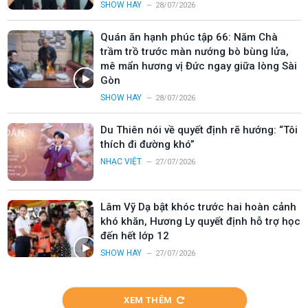
SHOW HAY
28/07/2026
Quán ăn hạnh phúc tập 66: Năm Chà
trầm trồ trước màn nướng bò bùng lửa,
mê mẩn hương vị Đức ngay giữa lòng Sài
Gòn
SHOW HAY
28/07/2026
Du Thiên nói về quyết định rẽ hướng: “Tôi
thích đi đường khó”
NHẠC VIỆT
27/07/2026
Lâm Vỹ Dạ bật khóc trước hai hoàn cảnh
khó khăn, Hương Ly quyết định hỗ trợ học
đến hết lớp 12
SHOW HAY
27/07/2026
XEM THÊM