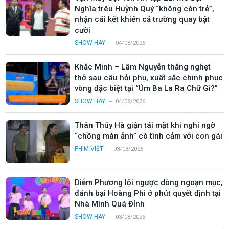
Nghĩa trêu Huỳnh Quý “không còn trẻ”,
nhận cái kết khiến cả trường quay bật
cười
SHOW HAY
04/08/2026
Khắc Minh – Lâm Nguyễn thắng nghẹt
thở sau câu hỏi phụ, xuất sắc chinh phục
vòng đặc biệt tại “Úm Ba La Ra Chữ Gì?”
SHOW HAY
04/08/2026
Thân Thúy Hà giận tái mặt khi nghi ngờ
“chồng màn ảnh” có tình cảm với con gái
PHIM VIỆT
03/08/2026
Diễm Phương lội ngược dòng ngoạn mục,
đánh bại Hoàng Phi ở phút quyết định tại
Nhà Mình Quá Đỉnh
SHOW HAY
03/08/2026