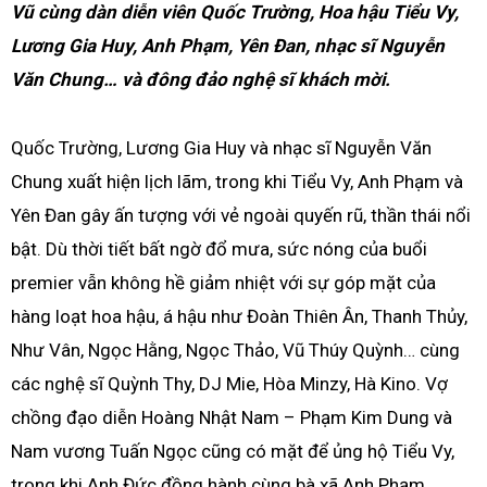
Vũ cùng dàn diễn viên Quốc Trường, Hoa hậu Tiểu Vy,
Lương Gia Huy, Anh Phạm, Yên Đan, nhạc sĩ Nguyễn
Văn Chung… và đông đảo nghệ sĩ khách mời.
Quốc Trường, Lương Gia Huy và nhạc sĩ Nguyễn Văn
Chung xuất hiện lịch lãm, trong khi Tiểu Vy, Anh Phạm và
Yên Đan gây ấn tượng với vẻ ngoài quyến rũ, thần thái nổi
bật. Dù thời tiết bất ngờ đổ mưa, sức nóng của buổi
premier vẫn không hề giảm nhiệt với sự góp mặt của
hàng loạt hoa hậu, á hậu như Đoàn Thiên Ân, Thanh Thủy,
Như Vân, Ngọc Hằng, Ngọc Thảo, Vũ Thúy Quỳnh… cùng
các nghệ sĩ Quỳnh Thy, DJ Mie, Hòa Minzy, Hà Kino. Vợ
chồng đạo diễn Hoàng Nhật Nam – Phạm Kim Dung và
Nam vương Tuấn Ngọc cũng có mặt để ủng hộ Tiểu Vy,
trong khi Anh Đức đồng hành cùng bà xã Anh Phạm.