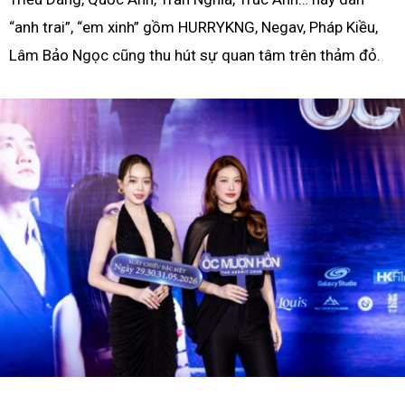
“anh trai”, “em xinh” gồm HURRYKNG, Negav, Pháp Kiều,
Lâm Bảo Ngọc cũng thu hút sự quan tâm trên thảm đỏ.