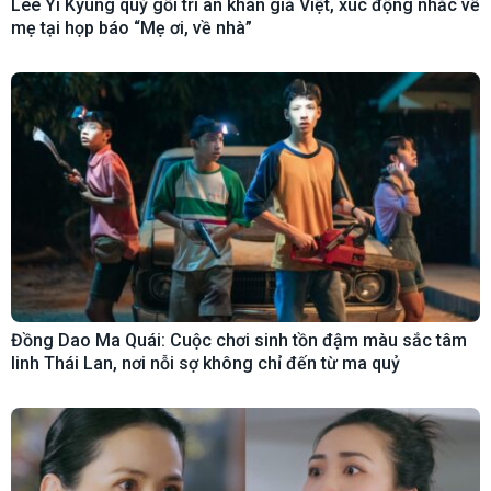
Lee Yi Kyung quỳ gối tri ân khán giả Việt, xúc động nhắc về
mẹ tại họp báo “Mẹ ơi, về nhà”
Đồng Dao Ma Quái: Cuộc chơi sinh tồn đậm màu sắc tâm
linh Thái Lan, nơi nỗi sợ không chỉ đến từ ma quỷ