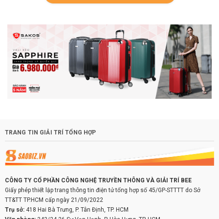
TRANG TIN GIẢI TRÍ TỔNG HỢP
CÔNG TY CỔ PHẦN CÔNG NGHỆ TRUYỀN THÔNG VÀ GIẢI TRÍ BEE
Giấy phép thiết lập trang thông tin điện tử tổng hợp số 45/GP-STTTT do Sở
TT&TT TP.HCM cấp ngày 21/09/2022
Trụ sở:
418 Hai Bà Trưng, P. Tân Định, TP. HCM