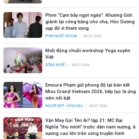
Phim “Cạm bẫy ngọt ngào”: Khương Giới
giành lại công bằng cho cha, Húc Dương
sụp đổ vì tham vọng
PHIM NƯỚC NGOÀI
30/07/2026
Khởi động chuỗi workshop Yoga xuyên
Việt
SỐNG KHỎE
30/07/2026
Emoura Phạm giữ phong độ tại bán kết
Miss Grand Vietnam 2026, tiếp tục là ứng
viên nổi bật
NGƯỜI ĐẸP - HOA HẬU
30/07/2026
Vận May Gọi Tên Ai? tập 21: MC Đại
Nghĩa “thu mình” trước dàn nam vương, á
vương cao lớn trên sóng truyền hình