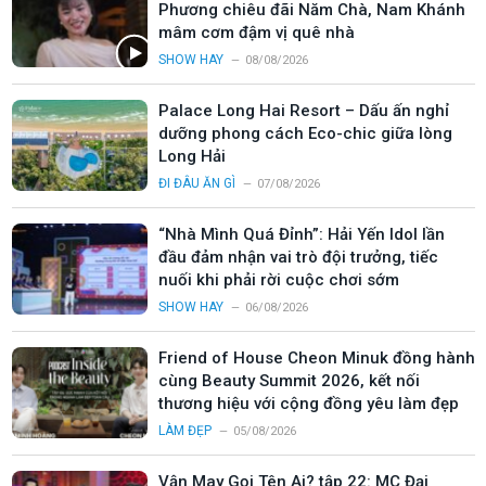
Phương chiêu đãi Năm Chà, Nam Khánh
mâm cơm đậm vị quê nhà
SHOW HAY
08/08/2026
Palace Long Hai Resort – Dấu ấn nghỉ
dưỡng phong cách Eco-chic giữa lòng
Long Hải
ĐI ĐÂU ĂN GÌ
07/08/2026
“Nhà Mình Quá Đỉnh”: Hải Yến Idol lần
đầu đảm nhận vai trò đội trưởng, tiếc
nuối khi phải rời cuộc chơi sớm
SHOW HAY
06/08/2026
Friend of House Cheon Minuk đồng hành
cùng Beauty Summit 2026, kết nối
thương hiệu với cộng đồng yêu làm đẹp
LÀM ĐẸP
05/08/2026
Vận May Gọi Tên Ai? tập 22: MC Đại