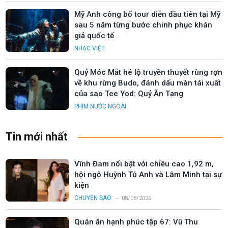
Mỹ Anh công bố tour diễn đầu tiên tại Mỹ
sau 5 năm từng bước chinh phục khán
giả quốc tế
NHẠC VIỆT
Quỷ Móc Mắt hé lộ truyền thuyết rùng rợn
về khu rừng Budo, đánh dấu màn tái xuất
của sao Tee Yod: Quỷ Ăn Tạng
PHIM NƯỚC NGOÀI
Tin mới nhất
Vĩnh Đam nổi bật với chiều cao 1,92 m,
hội ngộ Huỳnh Tú Anh và Lâm Minh tại sự
kiện
CHUYỆN SAO
08/08/2026
Quán ăn hạnh phúc tập 67: Vũ Thu