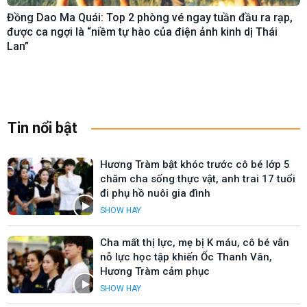
Đồng Dao Ma Quái: Top 2 phòng vé ngay tuần đầu ra rạp,
được ca ngợi là “niềm tự hào của điện ảnh kinh dị Thái
Lan”
Tin nổi bật
Hương Tràm bật khóc trước cô bé lớp 5
chăm cha sống thực vật, anh trai 17 tuổi
đi phụ hồ nuôi gia đình
SHOW HAY
Cha mất thị lực, mẹ bị K máu, cô bé vẫn
nỗ lực học tập khiến Ốc Thanh Vân,
Hương Tràm cảm phục
SHOW HAY