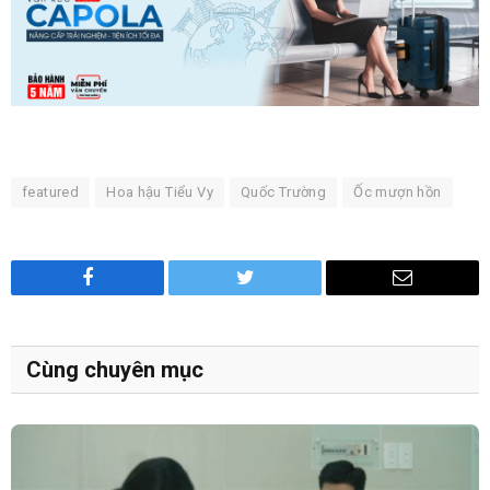
featured
Hoa hậu Tiểu Vy
Quốc Trường
Ốc mượn hồn
Facebook
Twitter
Email
Cùng chuyên mục