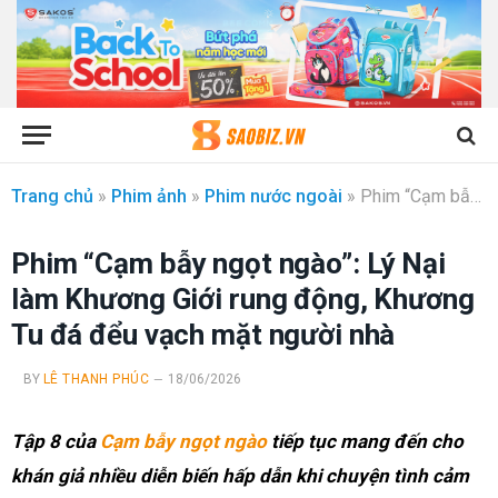
Trang chủ
»
Phim ảnh
»
Phim nước ngoài
»
Phim “Cạm bẫy ngọt ngào”: Lý Nại làm Khương Giới rung động, Khương Tu đá đểu vạch mặt người nhà
Phim “Cạm bẫy ngọt ngào”: Lý Nại
làm Khương Giới rung động, Khương
Tu đá đểu vạch mặt người nhà
BY
LÊ THANH PHÚC
18/06/2026
Tập 8 của
Cạm bẫy ngọt ngào
tiếp tục mang đến cho
khán giả nhiều diễn biến hấp dẫn khi chuyện tình cảm