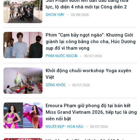
Jun Phạm vươn lên dẫn đầu bảng hỏa
lực, lộ diện 4 nhà mới tại Công diễn 2
SHOW HAY
03/08/2026
Phim “Cạm bẫy ngọt ngào”: Khương Giới
giành lại công bằng cho cha, Húc Dương
sụp đổ vì tham vọng
PHIM NƯỚC NGOÀI
30/07/2026
Khởi động chuỗi workshop Yoga xuyên
Việt
SỐNG KHỎE
30/07/2026
Emoura Phạm giữ phong độ tại bán kết
Miss Grand Vietnam 2026, tiếp tục là ứng
viên nổi bật
NGƯỜI ĐẸP - HOA HẬU
30/07/2026