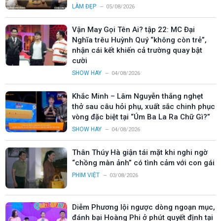
LÀM ĐẸP
05/08/2026
Vận May Gọi Tên Ai? tập 22: MC Đại
Nghĩa trêu Huỳnh Quý “không còn trẻ”,
nhận cái kết khiến cả trường quay bật
cười
SHOW HAY
04/08/2026
Khắc Minh – Lâm Nguyễn thắng nghẹt
thở sau câu hỏi phụ, xuất sắc chinh phục
vòng đặc biệt tại “Úm Ba La Ra Chữ Gì?”
SHOW HAY
04/08/2026
Thân Thúy Hà giận tái mặt khi nghi ngờ
“chồng màn ảnh” có tình cảm với con gái
PHIM VIỆT
03/08/2026
Diễm Phương lội ngược dòng ngoạn mục,
đánh bại Hoàng Phi ở phút quyết định tại