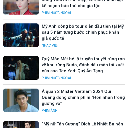
kế hoạch báo thù cho gia tộc
PHIM NƯỚC NGOÀI
Mỹ Anh công bố tour diễn đầu tiên tại Mỹ
sau 5 năm từng bước chinh phục khán
giả quốc tế
NHẠC VIỆT
Quỷ Móc Mắt hé lộ truyền thuyết rùng rợn
về khu rừng Budo, đánh dấu màn tái xuất
của sao Tee Yod: Quỷ Ăn Tạng
PHIM NƯỚC NGOÀI
Á quân 2 Mister Vietnam 2024 Quí
Quang đóng chính phim “Hôn nhân trong
gương vỡ”
PHIM ẢNH
“Mỹ nữ Tân Cương” Địch Lệ Nhiệt Ba nên