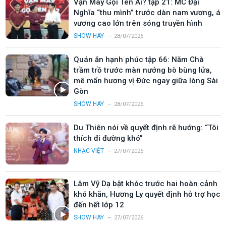
Vận May Gọi Tên Ai? tập 21: MC Đại
Nghĩa “thu mình” trước dàn nam vương, á
vương cao lớn trên sóng truyền hình
SHOW HAY
28/07/2026
Quán ăn hạnh phúc tập 66: Năm Chà
trầm trồ trước màn nướng bò bùng lửa,
mê mẩn hương vị Đức ngay giữa lòng Sài
Gòn
SHOW HAY
28/07/2026
Du Thiên nói về quyết định rẽ hướng: “Tôi
thích đi đường khó”
NHẠC VIỆT
27/07/2026
Lâm Vỹ Dạ bật khóc trước hai hoàn cảnh
khó khăn, Hương Ly quyết định hỗ trợ học
đến hết lớp 12
SHOW HAY
27/07/2026