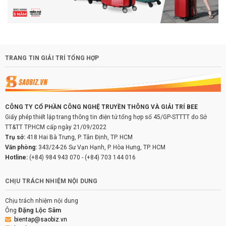
TRANG TIN GIẢI TRÍ TỔNG HỢP
CÔNG TY CỔ PHẦN CÔNG NGHỆ TRUYỀN THÔNG VÀ GIẢI TRÍ BEE
Giấy phép thiết lập trang thông tin điện tử tổng hợp số 45/GP-STTTT do Sở
TT&TT TP.HCM cấp ngày 21/09/2022
Trụ sở:
418 Hai Bà Trưng, P. Tân Định, TP. HCM
Văn phòng:
343/24-26 Sư Vạn Hạnh, P. Hòa Hưng, TP. HCM
Hotline:
(+84) 984 943 070
-
(+84) 703 144 016
CHỊU TRÁCH NHIỆM NỘI DUNG
Chịu trách nhiệm nội dung
Đặng Lộc Sâm
Ông
bientap@saobiz.vn