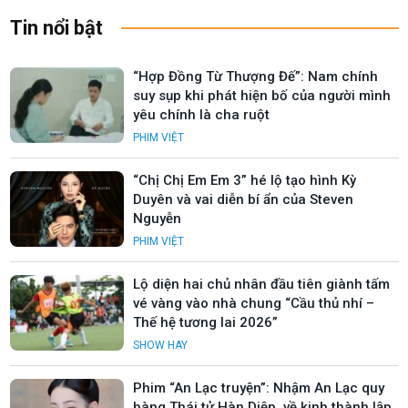
Tin nổi bật
“Hợp Đồng Từ Thượng Đế”: Nam chính
suy sụp khi phát hiện bố của người mình
yêu chính là cha ruột
PHIM VIỆT
“Chị Chị Em Em 3” hé lộ tạo hình Kỳ
Duyên và vai diễn bí ẩn của Steven
Nguyễn
PHIM VIỆT
Lộ diện hai chủ nhân đầu tiên giành tấm
vé vàng vào nhà chung “Cầu thủ nhí –
Thế hệ tương lai 2026”
SHOW HAY
Phim “An Lạc truyện”: Nhậm An Lạc quy
hàng Thái tử Hàn Diệp, về kinh thành lập