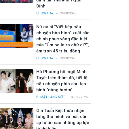
định tại Nhà Mình Quá
Đỉnh
SHOW HAY
03/08/2026
Nữ ca sĩ “Viết tiếp câu
chuyện hòa bình” xuất sắc
chinh phục vòng đặc biệt
của “Úm ba la ra chữ gì?”,
ẵm trọn 45 triệu đồng
SHOW HAY
03/08/2026
Hà Phương hội ngộ Minh
Tuyết trên thảm đỏ, tiết lộ
câu chuyện phía sau tạo
hình “nàng bướm”
BÍ MẬT LÀNG MỐT
03/08/2026
Gin Tuấn Kiệt thừa nhận
từng thu mình và mất dần
sự tự tin sau những áp lực
từ dư luận