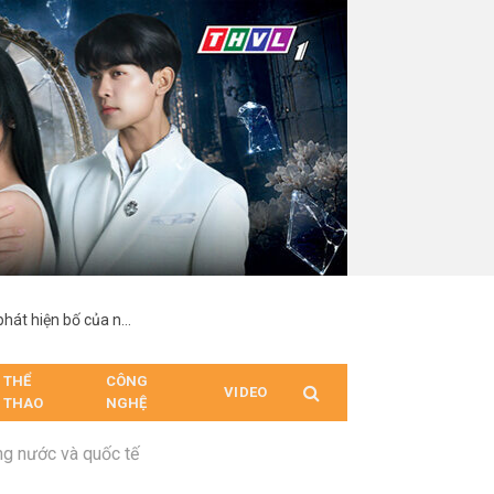
“Hợp Đồng Từ Thượng Đế”: Nam chính suy sụp khi phát hiện bố của người mình yêu chính là cha ruột
THỂ
CÔNG
VIDEO
THAO
NGHỆ
ng nước và quốc tế