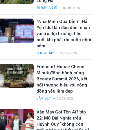
Long Hải
ĐI ĐÂU ĂN GÌ
07/08/2026
“Nhà Mình Quá Đỉnh”: Hải
Yến Idol lần đầu đảm nhận
vai trò đội trưởng, tiếc
nuối khi phải rời cuộc chơi
sớm
SHOW HAY
06/08/2026
Friend of House Cheon
Minuk đồng hành cùng
Beauty Summit 2026, kết
nối thương hiệu với cộng
đồng yêu làm đẹp
LÀM ĐẸP
05/08/2026
Vận May Gọi Tên Ai? tập
22: MC Đại Nghĩa trêu
Huỳnh Quý “không còn