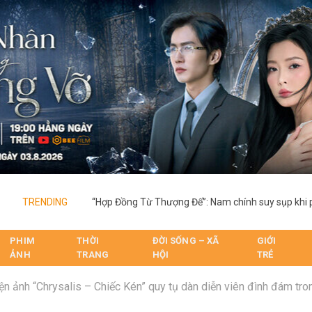
TRENDING
PHIM
THỜI
ĐỜI SỐNG – XÃ
GIỚI
ẢNH
TRANG
HỘI
TRẺ
ện ảnh “Chrysalis – Chiếc Kén” quy tụ dàn diễn viên đình đám tro