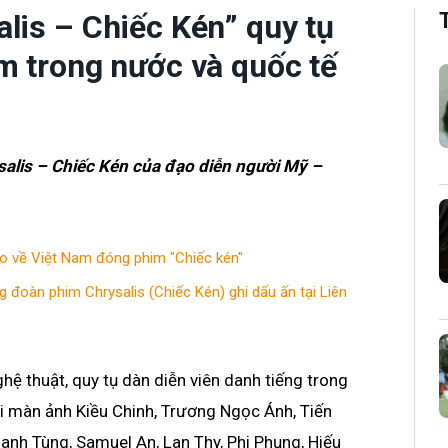
lis – Chiếc Kén” quy tụ
m trong nước và quốc tế
salis – Chiếc Kén của đạo diễn người Mỹ –
ý do về Việt Nam đóng phim "Chiếc kén"
g đoàn phim Chrysalis (Chiếc Kén) ghi dấu ấn tại Liên
ệ thuật, quy tụ dàn diễn viên danh tiếng trong
i màn ảnh Kiều Chinh, Trương Ngọc Ánh, Tiến
hanh Tùng, Samuel An, Lan Thy, Phi Phụng, Hiếu