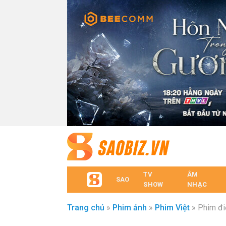
TV
ÂM
SAO
SHOW
NHẠC
Trang chủ
»
Phim ảnh
»
Phim Việt
»
Phim đi