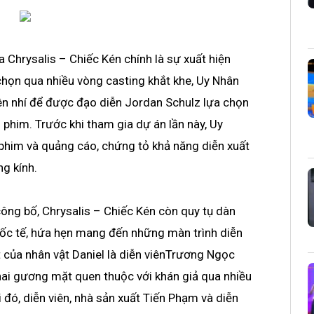
a Chrysalis – Chiếc Kén chính là sự xuất hiện
chọn qua nhiều vòng casting khắt khe, Uy Nhân
ên nhí để được đạo diễn Jordan Schulz lựa chọn
phim. Trước khi tham gia dự án lần này, Uy
phim và quảng cáo, chứng tỏ khả năng diễn xuất
ng kính.
ông bố, Chrysalis – Chiếc Kén còn quy tụ dàn
uốc tế, hứa hẹn mang đến những màn trình diễn
 của nhân vật Daniel là diễn viênTrương Ngọc
ai gương mặt quen thuộc với khán giả qua nhiều
 đó, diễn viên, nhà sản xuất Tiến Phạm và diễn