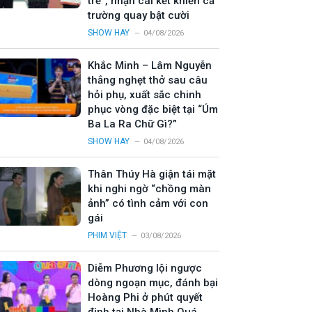
trẻ”, nhận cái kết khiến cả
trường quay bật cười
SHOW HAY
04/08/2026
Khắc Minh – Lâm Nguyễn
thắng nghẹt thở sau câu
hỏi phụ, xuất sắc chinh
phục vòng đặc biệt tại “Úm
Ba La Ra Chữ Gì?”
SHOW HAY
04/08/2026
Thân Thúy Hà giận tái mặt
khi nghi ngờ “chồng màn
ảnh” có tình cảm với con
gái
PHIM VIỆT
03/08/2026
Diễm Phương lội ngược
dòng ngoạn mục, đánh bại
Hoàng Phi ở phút quyết