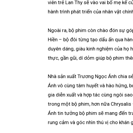
viên trẻ Lan Thy sẽ vào vai bố mẹ kế c
hành trình phát triển của nhân vật chín
Ngoài ra, bộ phim còn chào đón sự góp
Hiền – bộ đôi từng tạo dấu ấn qua hàng
duyên dáng, giàu kinh nghiệm của họ
thực, gần gũi, dí dỏm giúp bộ phim th
Nhà sản xuất Trương Ngọc Ánh chia sẻ
Ánh vô cùng tâm huyết và hào hứng, b
gia diễn xuất và hợp tác cùng ngôi sa
trong một bộ phim, hơn nữa Chrysalis
Ánh tin tưởng bộ phim sẽ mang đến tr
rung cảm và góc nhìn thú vị cho khán g