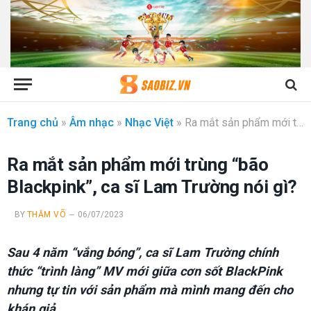
Trang chủ
»
Âm nhạc
»
Nhạc Việt
»
Ra mắt sản phẩm mới trùng “bão Blackpink”, ca sĩ Lam Trường nói gì?
Ra mắt sản phẩm mới trùng “bão
Blackpink”, ca sĩ Lam Trường nói gì?
BY
THẮM VÕ
06/07/2023
Sau 4 năm “vắng bóng”, ca sĩ Lam Trường chính
thức “trình làng” MV mới giữa cơn sốt BlackPink
nhưng tự tin với sản phẩm mà mình mang đến cho
khán giả.