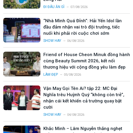
ĐI ĐÂU ĂN GÌ
07/08/2026
“Nhà Mình Quá Đỉnh”: Hải Yến Idol lần
đầu đảm nhận vai trò đội trưởng, tiếc
nuối khi phải rời cuộc chơi sớm
SHOW HAY
06/08/2026
Friend of House Cheon Minuk đồng hành
cùng Beauty Summit 2026, kết nối
thương hiệu với cộng đồng yêu làm đẹp
LÀM ĐẸP
05/08/2026
Vận May Gọi Tên Ai? tập 22: MC Đại
Nghĩa trêu Huỳnh Quý “không còn trẻ”,
nhận cái kết khiến cả trường quay bật
cười
SHOW HAY
04/08/2026
Khắc Minh – Lâm Nguyễn thắng nghẹt