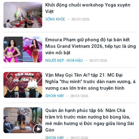
Khởi động chuỗi workshop Yoga xuyên
Việt
SỐNG KHỎE
30/07/2026
Emoura Phạm giữ phong độ tại bán kết
Miss Grand Vietnam 2026, tiếp tục là ứng
viên nổi bật
NGƯỜI ĐẸP - HOA HẬU
30/07/2026
Vận May Gọi Tên Ai? tập 21: MC Đại
Nghĩa “thu mình” trước dàn nam vương, á
vương cao lớn trên sóng truyền hình
SHOW HAY
28/07/2026
Quán ăn hạnh phúc tập 66: Năm Chà
trầm trồ trước màn nướng bò bùng lửa,
mê mẩn hương vị Đức ngay giữa lòng Sài
Gòn
SHOW HAY
28/07/2026