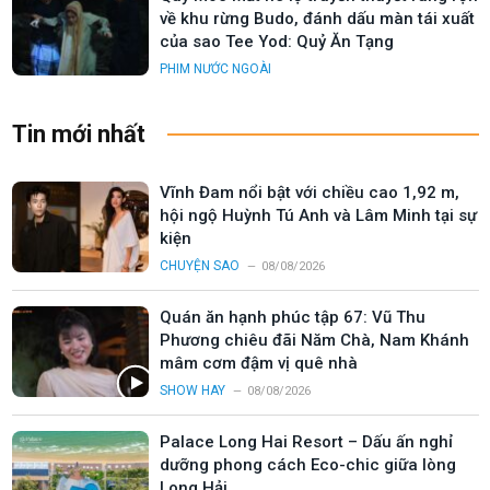
về khu rừng Budo, đánh dấu màn tái xuất
của sao Tee Yod: Quỷ Ăn Tạng
PHIM NƯỚC NGOÀI
Tin mới nhất
Vĩnh Đam nổi bật với chiều cao 1,92 m,
hội ngộ Huỳnh Tú Anh và Lâm Minh tại sự
kiện
CHUYỆN SAO
08/08/2026
Quán ăn hạnh phúc tập 67: Vũ Thu
Phương chiêu đãi Năm Chà, Nam Khánh
mâm cơm đậm vị quê nhà
SHOW HAY
08/08/2026
Palace Long Hai Resort – Dấu ấn nghỉ
dưỡng phong cách Eco-chic giữa lòng
Long Hải