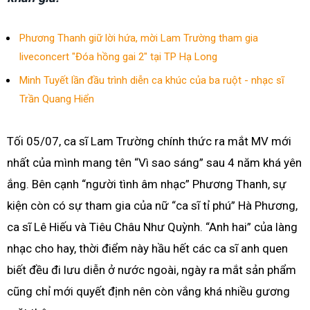
Phương Thanh giữ lời hứa, mời Lam Trường tham gia
liveconcert "Đóa hồng gai 2" tại TP Hạ Long
Minh Tuyết lần đầu trình diễn ca khúc của ba ruột - nhạc sĩ
Trần Quang Hiển
Tối 05/07, ca sĩ Lam Trường chính thức ra mắt MV mới
nhất của mình mang tên “Vì sao sáng” sau 4 năm khá yên
ắng. Bên cạnh “người tình âm nhạc” Phương Thanh, sự
kiện còn có sự tham gia của nữ “ca sĩ tỉ phú” Hà Phương,
ca sĩ Lê Hiếu và Tiêu Châu Như Quỳnh. “Anh hai” của làng
nhạc cho hay, thời điểm này hầu hết các ca sĩ anh quen
biết đều đi lưu diễn ở nước ngoài, ngày ra mắt sản phẩm
cũng chỉ mới quyết định nên còn vắng khá nhiều gương