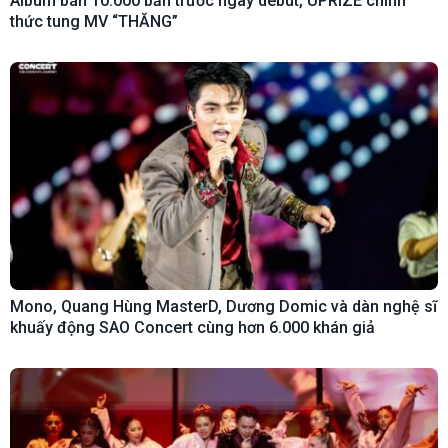
Album bán 10.000 bản trước ngày debut, UPRIZE chính
thức tung MV “THĂNG”
Mono, Quang Hùng MasterD, Dương Domic và dàn nghệ sĩ
khuấy động SAO Concert cùng hơn 6.000 khán giả