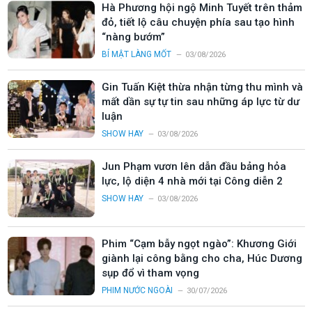
Hà Phương hội ngộ Minh Tuyết trên thảm
đỏ, tiết lộ câu chuyện phía sau tạo hình
“nàng bướm”
BÍ MẬT LÀNG MỐT
03/08/2026
Gin Tuấn Kiệt thừa nhận từng thu mình và
mất dần sự tự tin sau những áp lực từ dư
luận
SHOW HAY
03/08/2026
Jun Phạm vươn lên dẫn đầu bảng hỏa
lực, lộ diện 4 nhà mới tại Công diễn 2
SHOW HAY
03/08/2026
Phim “Cạm bẫy ngọt ngào”: Khương Giới
giành lại công bằng cho cha, Húc Dương
sụp đổ vì tham vọng
PHIM NƯỚC NGOÀI
30/07/2026