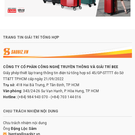
TRANG TIN GIẢI TRÍ TỔNG HỢP
CÔNG TY CỔ PHẦN CÔNG NGHỆ TRUYỀN THÔNG VÀ GIẢI TRÍ BEE
Giấy phép thiết lập trang thông tin điện tử tổng hợp số 45/GP-STTTT do Sở
TT&TT TP.HCM cấp ngày 21/09/2022
Trụ sở:
418 Hai Bà Trưng, P. Tân Định, TP. HCM
Văn phòng:
343/24-26 Sư Vạn Hạnh, P. Hòa Hưng, TP. HCM
Hotline:
(+84) 984 943 070
-
(+84) 703 144 016
CHỊU TRÁCH NHIỆM NỘI DUNG
Chịu trách nhiệm nội dung
Đặng Lộc Sâm
Ông
bientap@saobiz.vn