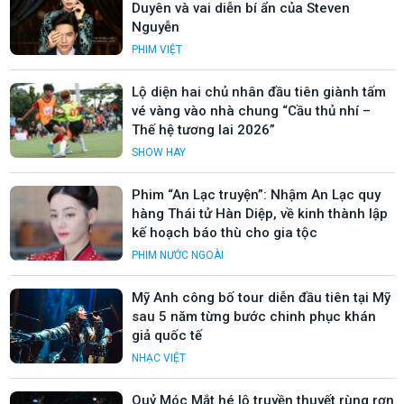
Duyên và vai diễn bí ẩn của Steven
Nguyễn
PHIM VIỆT
Lộ diện hai chủ nhân đầu tiên giành tấm
vé vàng vào nhà chung “Cầu thủ nhí –
Thế hệ tương lai 2026”
SHOW HAY
Phim “An Lạc truyện”: Nhậm An Lạc quy
hàng Thái tử Hàn Diệp, về kinh thành lập
kế hoạch báo thù cho gia tộc
PHIM NƯỚC NGOÀI
Mỹ Anh công bố tour diễn đầu tiên tại Mỹ
sau 5 năm từng bước chinh phục khán
giả quốc tế
NHẠC VIỆT
Quỷ Móc Mắt hé lộ truyền thuyết rùng rợn