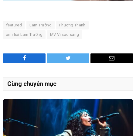
featured
Lam Trường
Phương Thanh
anh hai Lam Trường
MV Vì sao sáng
Facebook
Twitter
Email
Cùng chuyên mục