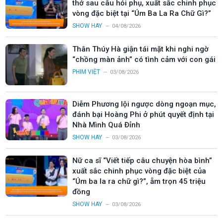
thở sau câu hỏi phụ, xuất sắc chinh phục
vòng đặc biệt tại “Úm Ba La Ra Chữ Gì?”
SHOW HAY
04/08/2026
Thân Thúy Hà giận tái mặt khi nghi ngờ
“chồng màn ảnh” có tình cảm với con gái
PHIM VIỆT
03/08/2026
Diễm Phương lội ngược dòng ngoạn mục,
đánh bại Hoàng Phi ở phút quyết định tại
Nhà Mình Quá Đỉnh
SHOW HAY
03/08/2026
Nữ ca sĩ “Viết tiếp câu chuyện hòa bình”
xuất sắc chinh phục vòng đặc biệt của
“Úm ba la ra chữ gì?”, ẵm trọn 45 triệu
đồng
SHOW HAY
03/08/2026