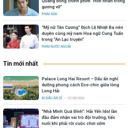
Quang đóng chính phim “Hôn nhân trong
gương vỡ”
PHIM ẢNH
“Mỹ nữ Tân Cương” Địch Lệ Nhiệt Ba nên
duyên cùng mỹ nam Hoa ngữ Cung Tuấn
trong “An Lạc truyện”
PHIM NƯỚC NGOÀI
Tin mới nhất
Palace Long Hai Resort – Dấu ấn nghỉ
dưỡng phong cách Eco-chic giữa lòng
Long Hải
ĐI ĐÂU ĂN GÌ
07/08/2026
“Nhà Mình Quá Đỉnh”: Hải Yến Idol lần
đầu đảm nhận vai trò đội trưởng, tiếc
nuối khi phải rời cuộc chơi sớm