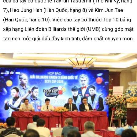
của ba tay cơ quốc tế Tayfun Tasdemir (Thổ Nhĩ Kỳ, hạng
7), Heo Jung Han (Hàn Quốc, hạng 8) và Kim Jun Tae
(Hàn Quốc, hạng 10). Việc các tay cơ thuộc Top 10 bảng
xếp hạng Liên đoàn Billiards thế giới (UMB) cùng góp mặt
tạo nên một giải đấu đầy kịch tính, đậm chất chuyên môn.