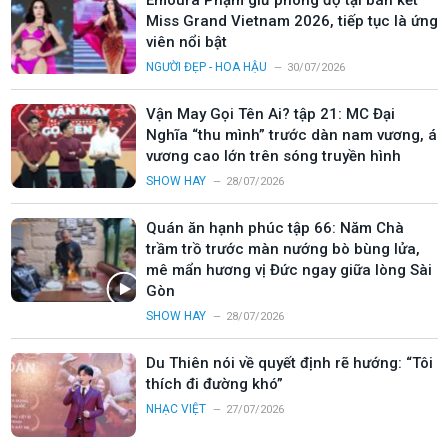
Emoura Phạm giữ phong độ tại bán kết
Miss Grand Vietnam 2026, tiếp tục là ứng
viên nổi bật
NGƯỜI ĐẸP - HOA HẬU
30/07/2026
Vận May Gọi Tên Ai? tập 21: MC Đại
Nghĩa “thu mình” trước dàn nam vương, á
vương cao lớn trên sóng truyền hình
SHOW HAY
28/07/2026
Quán ăn hạnh phúc tập 66: Năm Chà
trầm trồ trước màn nướng bò bùng lửa,
mê mẩn hương vị Đức ngay giữa lòng Sài
Gòn
SHOW HAY
28/07/2026
Du Thiên nói về quyết định rẽ hướng: “Tôi
thích đi đường khó”
NHẠC VIỆT
27/07/2026