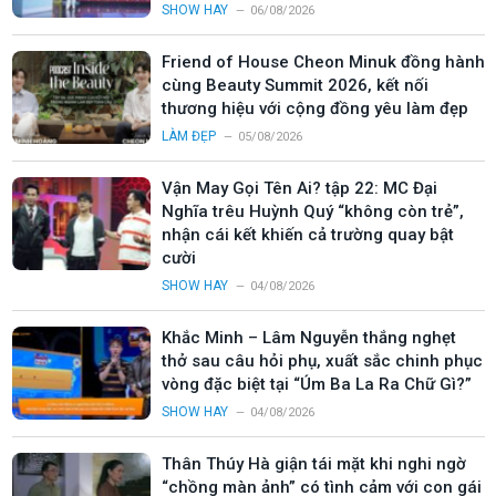
SHOW HAY
06/08/2026
Friend of House Cheon Minuk đồng hành
cùng Beauty Summit 2026, kết nối
thương hiệu với cộng đồng yêu làm đẹp
LÀM ĐẸP
05/08/2026
Vận May Gọi Tên Ai? tập 22: MC Đại
Nghĩa trêu Huỳnh Quý “không còn trẻ”,
nhận cái kết khiến cả trường quay bật
cười
SHOW HAY
04/08/2026
Khắc Minh – Lâm Nguyễn thắng nghẹt
thở sau câu hỏi phụ, xuất sắc chinh phục
vòng đặc biệt tại “Úm Ba La Ra Chữ Gì?”
SHOW HAY
04/08/2026
Thân Thúy Hà giận tái mặt khi nghi ngờ
“chồng màn ảnh” có tình cảm với con gái