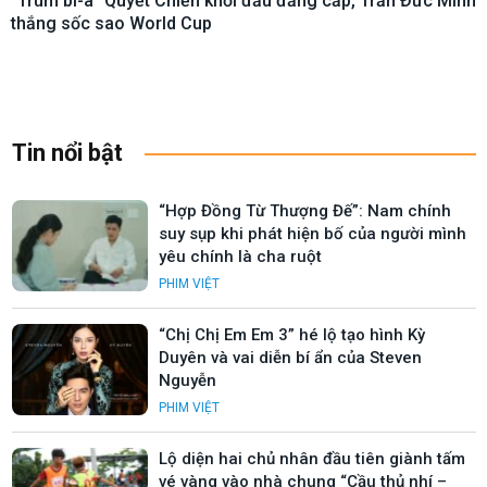
“Trùm bi-a” Quyết Chiến khởi đầu đẳng cấp, Trần Đức Minh
thắng sốc sao World Cup
Tin nổi bật
“Hợp Đồng Từ Thượng Đế”: Nam chính
suy sụp khi phát hiện bố của người mình
yêu chính là cha ruột
PHIM VIỆT
“Chị Chị Em Em 3” hé lộ tạo hình Kỳ
Duyên và vai diễn bí ẩn của Steven
Nguyễn
PHIM VIỆT
Lộ diện hai chủ nhân đầu tiên giành tấm
vé vàng vào nhà chung “Cầu thủ nhí –