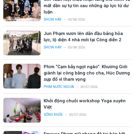
mất dần sự tự tin sau những áp lực từ dư
luận
SHOW HAY
03/08/2026
Jun Phạm vươn lên dẫn đầu bảng hỏa
lực, lộ diện 4 nhà mới tại Công diễn 2
SHOW HAY
03/08/2026
Phim “Cạm bẫy ngọt ngào”: Khương Giới
giành lại công bằng cho cha, Húc Dương
sụp đổ vì tham vọng
PHIM NƯỚC NGOÀI
30/07/2026
Khởi động chuỗi workshop Yoga xuyên
Việt
SỐNG KHỎE
30/07/2026