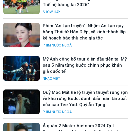
Thế hệ tương lai 2026”
SHOW HAY
Phim “An Lạc truyện”: Nhậm An Lạc quy
hàng Thái tử Hàn Diệp, về kinh thành lập
kế hoạch báo thù cho gia tộc
PHIM NƯỚC NGOÀI
Mỹ Anh công bố tour diễn đầu tiên tại Mỹ
sau 5 năm từng bước chinh phục khán
giả quốc tế
NHẠC VIỆT
Quỷ Móc Mắt hé lộ truyền thuyết rùng rợn
về khu rừng Budo, đánh dấu màn tái xuất
của sao Tee Yod: Quỷ Ăn Tạng
PHIM NƯỚC NGOÀI
Á quân 2 Mister Vietnam 2024 Quí