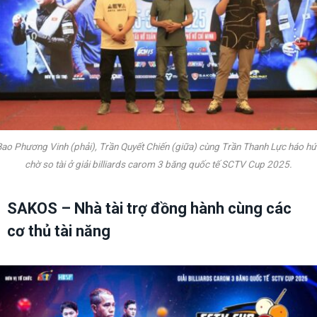
Bao Phương Vinh (phải), Trần Quyết Chiến (giữa) cùng Trần Thanh Lực háo hứ
chờ so tài ở giải billiards carom 3 băng quốc tế SCTV Cup 2025.
SAKOS – Nhà tài trợ đồng hành cùng các
cơ thủ tài năng