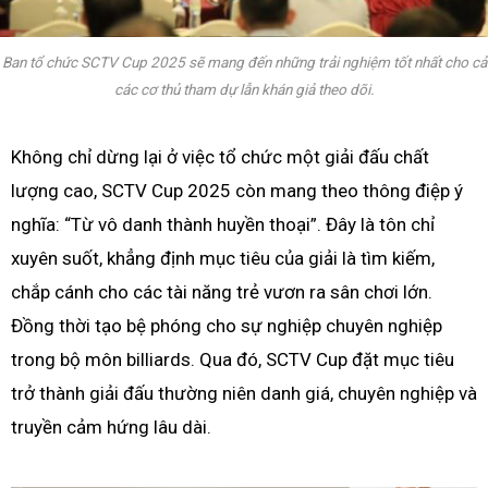
Ban tổ chức SCTV Cup 2025 sẽ mang đến những trải nghiệm tốt nhất cho cả
các cơ thủ tham dự lẫn khán giả theo dõi.
Không chỉ dừng lại ở việc tổ chức một giải đấu chất
lượng cao, SCTV Cup 2025 còn mang theo thông điệp ý
nghĩa: “Từ vô danh thành huyền thoại”. Đây là tôn chỉ
xuyên suốt, khẳng định mục tiêu của giải là tìm kiếm,
chắp cánh cho các tài năng trẻ vươn ra sân chơi lớn.
Đồng thời tạo bệ phóng cho sự nghiệp chuyên nghiệp
trong bộ môn billiards. Qua đó, SCTV Cup đặt mục tiêu
trở thành giải đấu thường niên danh giá, chuyên nghiệp và
truyền cảm hứng lâu dài.