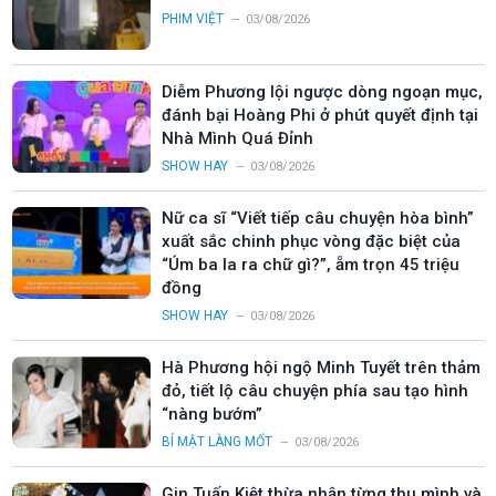
PHIM VIỆT
03/08/2026
Diễm Phương lội ngược dòng ngoạn mục,
đánh bại Hoàng Phi ở phút quyết định tại
Nhà Mình Quá Đỉnh
SHOW HAY
03/08/2026
Nữ ca sĩ “Viết tiếp câu chuyện hòa bình”
xuất sắc chinh phục vòng đặc biệt của
“Úm ba la ra chữ gì?”, ẵm trọn 45 triệu
đồng
SHOW HAY
03/08/2026
Hà Phương hội ngộ Minh Tuyết trên thảm
đỏ, tiết lộ câu chuyện phía sau tạo hình
“nàng bướm”
BÍ MẬT LÀNG MỐT
03/08/2026
Gin Tuấn Kiệt thừa nhận từng thu mình và