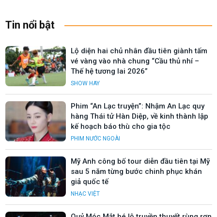
Tin nổi bật
Lộ diện hai chủ nhân đầu tiên giành tấm
vé vàng vào nhà chung “Cầu thủ nhí –
Thế hệ tương lai 2026”
SHOW HAY
Phim “An Lạc truyện”: Nhậm An Lạc quy
hàng Thái tử Hàn Diệp, về kinh thành lập
kế hoạch báo thù cho gia tộc
PHIM NƯỚC NGOÀI
Mỹ Anh công bố tour diễn đầu tiên tại Mỹ
sau 5 năm từng bước chinh phục khán
giả quốc tế
NHẠC VIỆT
Quỷ Móc Mắt hé lộ truyền thuyết rùng rợn