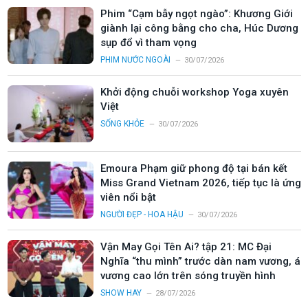
Phim “Cạm bẫy ngọt ngào”: Khương Giới
giành lại công bằng cho cha, Húc Dương
sụp đổ vì tham vọng
PHIM NƯỚC NGOÀI
30/07/2026
Khởi động chuỗi workshop Yoga xuyên
Việt
SỐNG KHỎE
30/07/2026
Emoura Phạm giữ phong độ tại bán kết
Miss Grand Vietnam 2026, tiếp tục là ứng
viên nổi bật
NGƯỜI ĐẸP - HOA HẬU
30/07/2026
Vận May Gọi Tên Ai? tập 21: MC Đại
Nghĩa “thu mình” trước dàn nam vương, á
vương cao lớn trên sóng truyền hình
SHOW HAY
28/07/2026