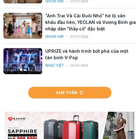
SHOW HAY
27/07/2026
“Anh Trai Và Cái Đuôi Nhỏ” hé lộ sân
khấu đầu tiên, YEOLAN và Vương Bình gia
nhập dàn “thầy cô” đặc biệt
SHOW HAY
27/07/2026
UPRIZE và hành trình bứt phá của một
tân binh V-Pop
NHẠC VIỆT
24/07/2026
XEM THÊM