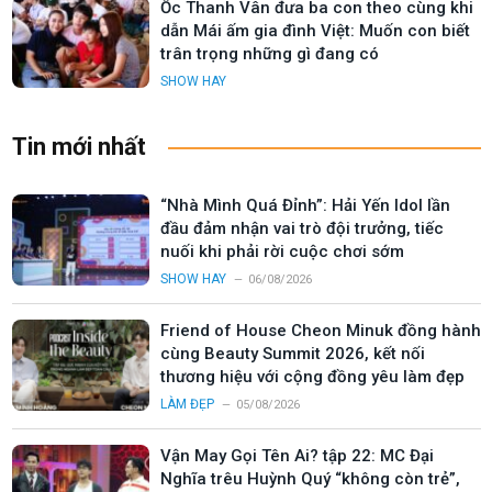
Ốc Thanh Vân đưa ba con theo cùng khi
dẫn Mái ấm gia đình Việt: Muốn con biết
trân trọng những gì đang có
SHOW HAY
Tin mới nhất
“Nhà Mình Quá Đỉnh”: Hải Yến Idol lần
đầu đảm nhận vai trò đội trưởng, tiếc
nuối khi phải rời cuộc chơi sớm
SHOW HAY
06/08/2026
Friend of House Cheon Minuk đồng hành
cùng Beauty Summit 2026, kết nối
thương hiệu với cộng đồng yêu làm đẹp
LÀM ĐẸP
05/08/2026
Vận May Gọi Tên Ai? tập 22: MC Đại
Nghĩa trêu Huỳnh Quý “không còn trẻ”,