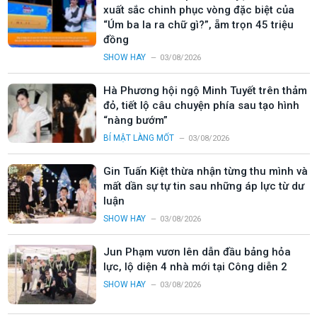
xuất sắc chinh phục vòng đặc biệt của
“Úm ba la ra chữ gì?”, ẵm trọn 45 triệu
đồng
SHOW HAY
03/08/2026
Hà Phương hội ngộ Minh Tuyết trên thảm
đỏ, tiết lộ câu chuyện phía sau tạo hình
“nàng bướm”
BÍ MẬT LÀNG MỐT
03/08/2026
Gin Tuấn Kiệt thừa nhận từng thu mình và
mất dần sự tự tin sau những áp lực từ dư
luận
SHOW HAY
03/08/2026
Jun Phạm vươn lên dẫn đầu bảng hỏa
lực, lộ diện 4 nhà mới tại Công diễn 2
SHOW HAY
03/08/2026