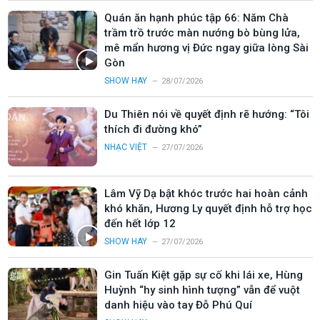
Quán ăn hạnh phúc tập 66: Năm Chà
trầm trồ trước màn nướng bò bùng lửa,
mê mẩn hương vị Đức ngay giữa lòng Sài
Gòn
SHOW HAY
28/07/2026
Du Thiên nói về quyết định rẽ hướng: “Tôi
thích đi đường khó”
NHẠC VIỆT
27/07/2026
Lâm Vỹ Dạ bật khóc trước hai hoàn cảnh
khó khăn, Hương Ly quyết định hỗ trợ học
đến hết lớp 12
SHOW HAY
27/07/2026
Gin Tuấn Kiệt gặp sự cố khi lái xe, Hùng
Huỳnh “hy sinh hình tượng” vẫn để vuột
danh hiệu vào tay Đỗ Phú Quí