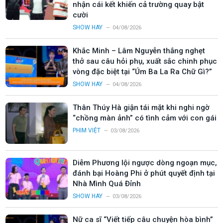
nhận cái kết khiến cả trường quay bật
cười
SHOW HAY
04/08/2026
Khắc Minh – Lâm Nguyễn thắng nghẹt
thở sau câu hỏi phụ, xuất sắc chinh phục
vòng đặc biệt tại “Úm Ba La Ra Chữ Gì?”
SHOW HAY
04/08/2026
Thân Thúy Hà giận tái mặt khi nghi ngờ
“chồng màn ảnh” có tình cảm với con gái
PHIM VIỆT
03/08/2026
Diễm Phương lội ngược dòng ngoạn mục,
đánh bại Hoàng Phi ở phút quyết định tại
Nhà Mình Quá Đỉnh
SHOW HAY
03/08/2026
Nữ ca sĩ “Viết tiếp câu chuyện hòa bình”