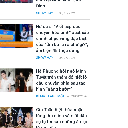
định tại Nhà Mình Quá
Đỉnh
SHOW HAY
03/08/2026
Nữ ca sĩ “Viết tiếp câu
chuyện hòa bình” xuất sắc
chinh phục vòng đặc biệt
của “Úm ba la ra chữ gì?”,
ẵm trọn 45 triệu đồng
SHOW HAY
03/08/2026
Hà Phương hội ngộ Minh
Tuyết trên thảm đỏ, tiết lộ
câu chuyện phía sau tạo
hình “nàng bướm”
BÍ MẬT LÀNG MỐT
03/08/2026
Gin Tuấn Kiệt thừa nhận
từng thu mình và mất dần
sự tự tin sau những áp lực
từ dư luận