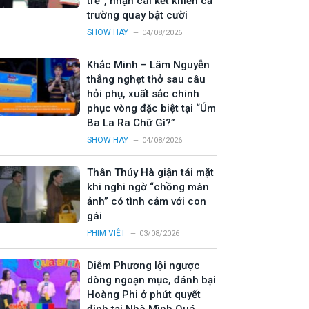
trẻ”, nhận cái kết khiến cả
trường quay bật cười
SHOW HAY
04/08/2026
Khắc Minh – Lâm Nguyễn
thắng nghẹt thở sau câu
hỏi phụ, xuất sắc chinh
phục vòng đặc biệt tại “Úm
Ba La Ra Chữ Gì?”
SHOW HAY
04/08/2026
Thân Thúy Hà giận tái mặt
khi nghi ngờ “chồng màn
ảnh” có tình cảm với con
gái
PHIM VIỆT
03/08/2026
Diễm Phương lội ngược
dòng ngoạn mục, đánh bại
Hoàng Phi ở phút quyết