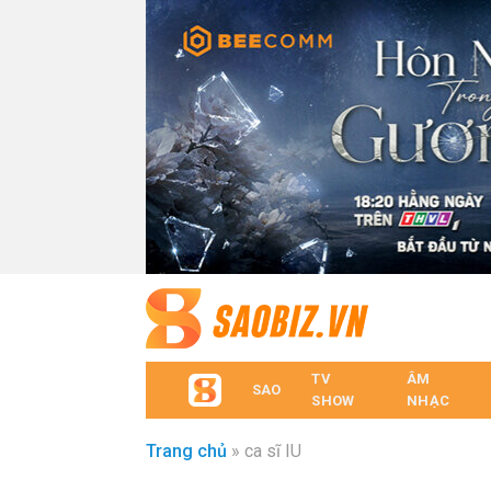
TV
ÂM
SAO
SHOW
NHẠC
Trang chủ
»
ca sĩ IU