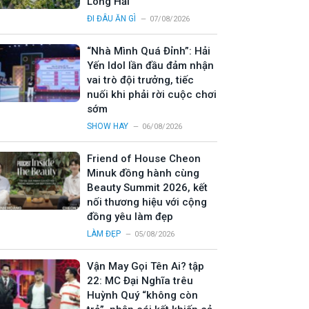
Long Hải
ĐI ĐÂU ĂN GÌ
07/08/2026
“Nhà Mình Quá Đỉnh”: Hải
Yến Idol lần đầu đảm nhận
vai trò đội trưởng, tiếc
nuối khi phải rời cuộc chơi
sớm
SHOW HAY
06/08/2026
Friend of House Cheon
Minuk đồng hành cùng
Beauty Summit 2026, kết
nối thương hiệu với cộng
đồng yêu làm đẹp
LÀM ĐẸP
05/08/2026
Vận May Gọi Tên Ai? tập
22: MC Đại Nghĩa trêu
Huỳnh Quý “không còn