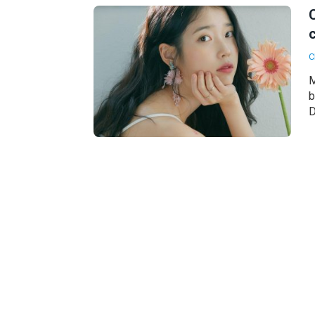
C
C
M
b
D