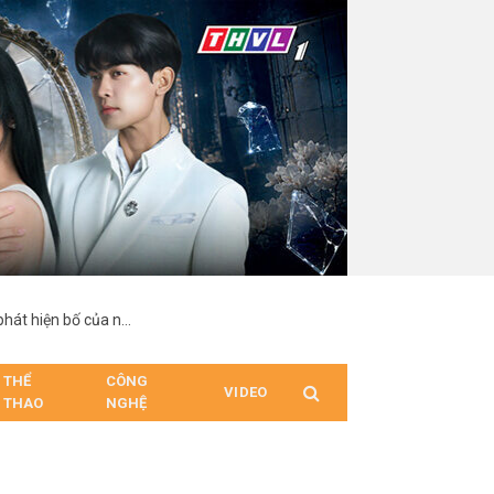
“Hợp Đồng Từ Thượng Đế”: Nam chính suy sụp khi phát hiện bố của người mình yêu chính là cha ruột
THỂ
CÔNG
VIDEO
THAO
NGHỆ