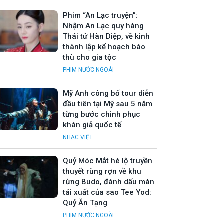
Phim “An Lạc truyện”:
Nhậm An Lạc quy hàng
Thái tử Hàn Diệp, về kinh
thành lập kế hoạch báo
thù cho gia tộc
PHIM NƯỚC NGOÀI
Mỹ Anh công bố tour diễn
đầu tiên tại Mỹ sau 5 năm
từng bước chinh phục
khán giả quốc tế
NHẠC VIỆT
Quỷ Móc Mắt hé lộ truyền
thuyết rùng rợn về khu
rừng Budo, đánh dấu màn
tái xuất của sao Tee Yod:
Quỷ Ăn Tạng
PHIM NƯỚC NGOÀI