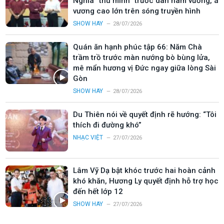
Nghĩa “thu mình” trước dàn nam vương, á
vương cao lớn trên sóng truyền hình
SHOW HAY
28/07/2026
Quán ăn hạnh phúc tập 66: Năm Chà
trầm trồ trước màn nướng bò bùng lửa,
mê mẩn hương vị Đức ngay giữa lòng Sài
Gòn
SHOW HAY
28/07/2026
Du Thiên nói về quyết định rẽ hướng: “Tôi
thích đi đường khó”
NHẠC VIỆT
27/07/2026
Lâm Vỹ Dạ bật khóc trước hai hoàn cảnh
khó khăn, Hương Ly quyết định hỗ trợ học
đến hết lớp 12
SHOW HAY
27/07/2026