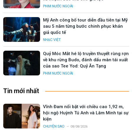
PHIM NƯỚC NGOÀI
Mỹ Anh công bố tour diễn đầu tiên tại Mỹ
sau 5 năm từng bước chinh phục khán
giả quốc tế
NHẠC VIỆT
Quỷ Móc Mắt hé lộ truyền thuyết rùng rợn
về khu rừng Budo, đánh dấu màn tái xuất
của sao Tee Yod: Quỷ Ăn Tạng
PHIM NƯỚC NGOÀI
Tin mới nhất
Vĩnh Đam nổi bật với chiều cao 1,92 m,
hội ngộ Huỳnh Tú Anh và Lâm Minh tại sự
kiện
CHUYỆN SAO
08/08/2026