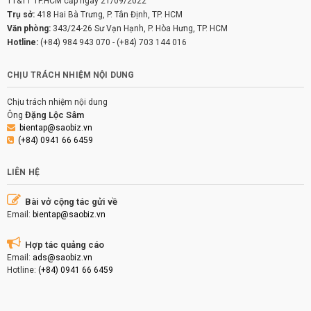
TT&TT TP.HCM cấp ngày 21/09/2022
Trụ sở:
418 Hai Bà Trưng, P. Tân Định, TP. HCM
Văn phòng:
343/24-26 Sư Vạn Hạnh, P. Hòa Hưng, TP. HCM
Hotline:
(+84) 984 943 070
-
(+84) 703 144 016
CHỊU TRÁCH NHIỆM NỘI DUNG
Chịu trách nhiệm nội dung
Đặng Lộc Sâm
Ông
bientap@saobiz.vn
(+84) 0941 66 6459
LIÊN HỆ
Bài vở cộng tác gửi về
Email:
bientap@saobiz.vn
Hợp tác quảng cáo
Email:
ads@saobiz.vn
Hotline:
(+84) 0941 66 6459