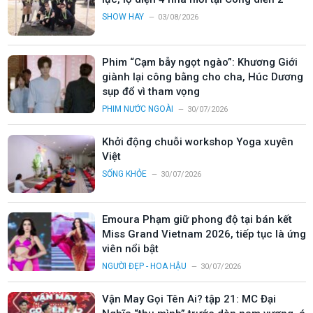
SHOW HAY
03/08/2026
Phim “Cạm bẫy ngọt ngào”: Khương Giới
giành lại công bằng cho cha, Húc Dương
sụp đổ vì tham vọng
PHIM NƯỚC NGOÀI
30/07/2026
Khởi động chuỗi workshop Yoga xuyên
Việt
SỐNG KHỎE
30/07/2026
Emoura Phạm giữ phong độ tại bán kết
Miss Grand Vietnam 2026, tiếp tục là ứng
viên nổi bật
NGƯỜI ĐẸP - HOA HẬU
30/07/2026
Vận May Gọi Tên Ai? tập 21: MC Đại