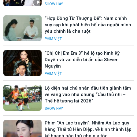
SHOW HAY
“Hợp Đồng Từ Thượng Đế”: Nam chính
suy sụp khi phát hiện bố của người mình
yêu chính là cha ruột
PHIM VIỆT
“Chị Chị Em Em 3” hé lộ tạo hình Kỳ
Duyên và vai diễn bí ẩn của Steven
Nguyễn
PHIM VIỆT
Lộ diện hai chủ nhân đầu tiên giành tấm
vé vàng vào nhà chung “Cầu thủ nhí –
Thế hệ tương lai 2026”
SHOW HAY
Phim “An Lạc truyện”: Nhậm An Lạc quy
hàng Thái tử Hàn Diệp, về kinh thành lập
kế hoạch báo thù cho gia tộc