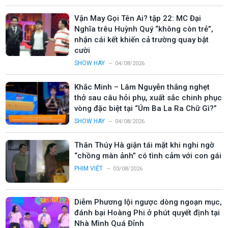
Vận May Gọi Tên Ai? tập 22: MC Đại
Nghĩa trêu Huỳnh Quý “không còn trẻ”,
nhận cái kết khiến cả trường quay bật
cười
SHOW HAY
04/08/2026
Khắc Minh – Lâm Nguyễn thắng nghẹt
thở sau câu hỏi phụ, xuất sắc chinh phục
vòng đặc biệt tại “Úm Ba La Ra Chữ Gì?”
SHOW HAY
04/08/2026
Thân Thúy Hà giận tái mặt khi nghi ngờ
“chồng màn ảnh” có tình cảm với con gái
PHIM VIỆT
03/08/2026
Diễm Phương lội ngược dòng ngoạn mục,
đánh bại Hoàng Phi ở phút quyết định tại
Nhà Mình Quá Đỉnh