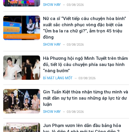
SHOW HAY
03/08/2026
Nữ ca sĩ “Viết tiếp câu chuyện hòa bình”
xuất sắc chinh phục vòng đặc biệt của
“Úm ba la ra chữ gì?”, ẵm trọn 45 triệu
đồng
SHOW HAY
03/08/2026
Hà Phương hội ngộ Minh Tuyết trên thảm
đỏ, tiết lộ câu chuyện phía sau tạo hình
“nàng bướm”
BÍ MẬT LÀNG MỐT
03/08/2026
Gin Tuấn Kiệt thừa nhận từng thu mình và
mất dần sự tự tin sau những áp lực từ dư
luận
SHOW HAY
03/08/2026
Jun Phạm vươn lên dẫn đầu bảng hỏa
lực, lộ diện 4 nhà mới tại Công diễn 2