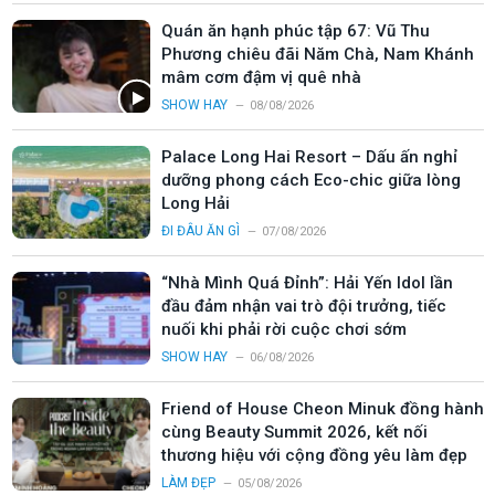
Quán ăn hạnh phúc tập 67: Vũ Thu
Phương chiêu đãi Năm Chà, Nam Khánh
mâm cơm đậm vị quê nhà
SHOW HAY
08/08/2026
Palace Long Hai Resort – Dấu ấn nghỉ
dưỡng phong cách Eco-chic giữa lòng
Long Hải
ĐI ĐÂU ĂN GÌ
07/08/2026
“Nhà Mình Quá Đỉnh”: Hải Yến Idol lần
đầu đảm nhận vai trò đội trưởng, tiếc
nuối khi phải rời cuộc chơi sớm
SHOW HAY
06/08/2026
Friend of House Cheon Minuk đồng hành
cùng Beauty Summit 2026, kết nối
thương hiệu với cộng đồng yêu làm đẹp
LÀM ĐẸP
05/08/2026