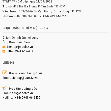
TT&TT TP.HCM cấp ngày 21/09/2022
Trụ sở:
418 Hai Bà Trưng, P. Tân Định, TP. HCM
Văn phòng:
343/24-26 Sư Vạn Hạnh, P. Hòa Hưng, TP. HCM
Hotline:
(+84) 984 943 070
-
(+84) 703 144 016
CHỊU TRÁCH NHIỆM NỘI DUNG
Chịu trách nhiệm nội dung
Đặng Lộc Sâm
Ông
bientap@saobiz.vn
(+84) 0941 66 6459
LIÊN HỆ
Bài vở cộng tác gửi về
Email:
bientap@saobiz.vn
Hợp tác quảng cáo
Email:
ads@saobiz.vn
Hotline:
(+84) 0941 66 6459