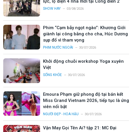
lực, lộ diện 4 nhà mới tại Công diễn 2
SHOW HAY
03/08/2026
Phim “Cạm bẫy ngọt ngào”: Khương Giới
giành lại công bằng cho cha, Húc Dương
sụp đổ vì tham vọng
PHIM NƯỚC NGOÀI
30/07/2026
Khởi động chuỗi workshop Yoga xuyên
Việt
SỐNG KHỎE
30/07/2026
Emoura Phạm giữ phong độ tại bán kết
Miss Grand Vietnam 2026, tiếp tục là ứng
viên nổi bật
NGƯỜI ĐẸP - HOA HẬU
30/07/2026
Vận May Gọi Tên Ai? tập 21: MC Đại