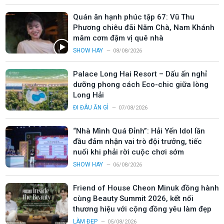
Quán ăn hạnh phúc tập 67: Vũ Thu
Phương chiêu đãi Năm Chà, Nam Khánh
mâm cơm đậm vị quê nhà
SHOW HAY
08/08/2026
Palace Long Hai Resort – Dấu ấn nghỉ
dưỡng phong cách Eco-chic giữa lòng
Long Hải
ĐI ĐÂU ĂN GÌ
07/08/2026
“Nhà Mình Quá Đỉnh”: Hải Yến Idol lần
đầu đảm nhận vai trò đội trưởng, tiếc
nuối khi phải rời cuộc chơi sớm
SHOW HAY
06/08/2026
Friend of House Cheon Minuk đồng hành
cùng Beauty Summit 2026, kết nối
thương hiệu với cộng đồng yêu làm đẹp
LÀM ĐẸP
05/08/2026