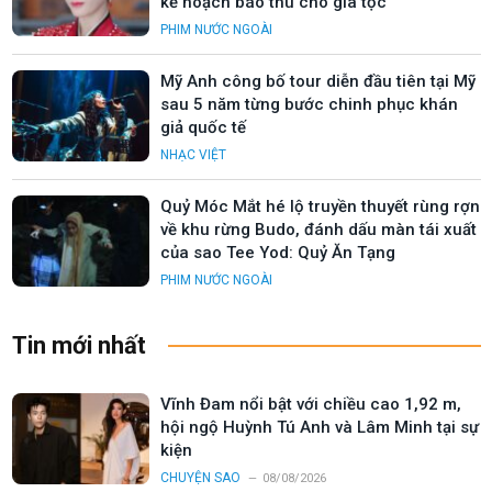
kế hoạch báo thù cho gia tộc
PHIM NƯỚC NGOÀI
Mỹ Anh công bố tour diễn đầu tiên tại Mỹ
sau 5 năm từng bước chinh phục khán
giả quốc tế
NHẠC VIỆT
Quỷ Móc Mắt hé lộ truyền thuyết rùng rợn
về khu rừng Budo, đánh dấu màn tái xuất
của sao Tee Yod: Quỷ Ăn Tạng
PHIM NƯỚC NGOÀI
Tin mới nhất
Vĩnh Đam nổi bật với chiều cao 1,92 m,
hội ngộ Huỳnh Tú Anh và Lâm Minh tại sự
kiện
CHUYỆN SAO
08/08/2026