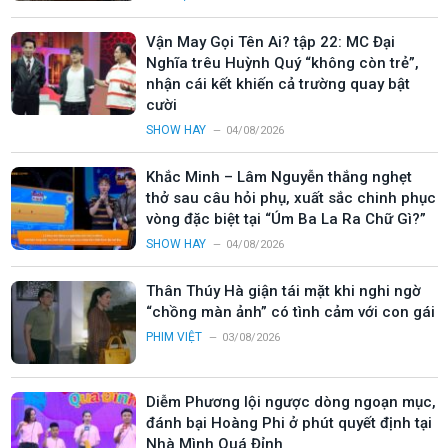
Vận May Gọi Tên Ai? tập 22: MC Đại
Nghĩa trêu Huỳnh Quý “không còn trẻ”,
nhận cái kết khiến cả trường quay bật
cười
SHOW HAY
04/08/2026
Khắc Minh – Lâm Nguyễn thắng nghẹt
thở sau câu hỏi phụ, xuất sắc chinh phục
vòng đặc biệt tại “Úm Ba La Ra Chữ Gì?”
SHOW HAY
04/08/2026
Thân Thúy Hà giận tái mặt khi nghi ngờ
“chồng màn ảnh” có tình cảm với con gái
PHIM VIỆT
03/08/2026
Diễm Phương lội ngược dòng ngoạn mục,
đánh bại Hoàng Phi ở phút quyết định tại
Nhà Mình Quá Đỉnh