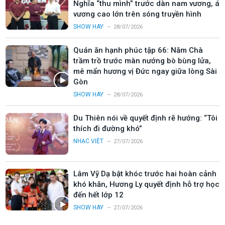
Nghĩa “thu mình” trước dàn nam vương, á
vương cao lớn trên sóng truyền hình
SHOW HAY
28/07/2026
Quán ăn hạnh phúc tập 66: Năm Chà
trầm trồ trước màn nướng bò bùng lửa,
mê mẩn hương vị Đức ngay giữa lòng Sài
Gòn
SHOW HAY
28/07/2026
Du Thiên nói về quyết định rẽ hướng: “Tôi
thích đi đường khó”
NHẠC VIỆT
27/07/2026
Lâm Vỹ Dạ bật khóc trước hai hoàn cảnh
khó khăn, Hương Ly quyết định hỗ trợ học
đến hết lớp 12
SHOW HAY
27/07/2026