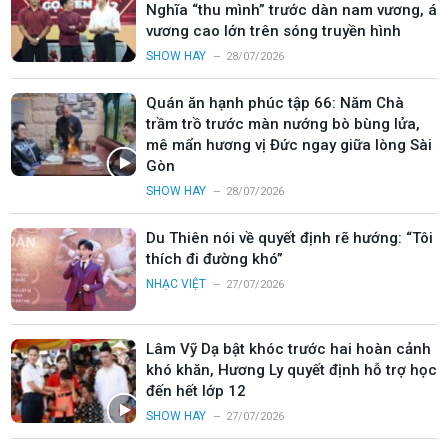
Nghĩa “thu mình” trước dàn nam vương, á
vương cao lớn trên sóng truyền hình
SHOW HAY
28/07/2026
Quán ăn hạnh phúc tập 66: Năm Chà
trầm trồ trước màn nướng bò bùng lửa,
mê mẩn hương vị Đức ngay giữa lòng Sài
Gòn
SHOW HAY
28/07/2026
Du Thiên nói về quyết định rẽ hướng: “Tôi
thích đi đường khó”
NHẠC VIỆT
27/07/2026
Lâm Vỹ Dạ bật khóc trước hai hoàn cảnh
khó khăn, Hương Ly quyết định hỗ trợ học
đến hết lớp 12
SHOW HAY
27/07/2026