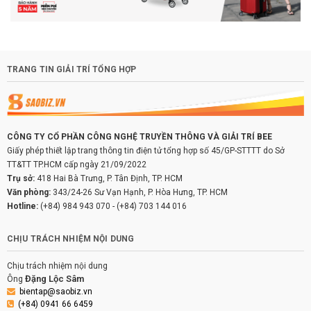
TRANG TIN GIẢI TRÍ TỔNG HỢP
CÔNG TY CỔ PHẦN CÔNG NGHỆ TRUYỀN THÔNG VÀ GIẢI TRÍ BEE
Giấy phép thiết lập trang thông tin điện tử tổng hợp số 45/GP-STTTT do Sở
TT&TT TP.HCM cấp ngày 21/09/2022
Trụ sở:
418 Hai Bà Trưng, P. Tân Định, TP. HCM
Văn phòng:
343/24-26 Sư Vạn Hạnh, P. Hòa Hưng, TP. HCM
Hotline:
(+84) 984 943 070
-
(+84) 703 144 016
CHỊU TRÁCH NHIỆM NỘI DUNG
Chịu trách nhiệm nội dung
Đặng Lộc Sâm
Ông
bientap@saobiz.vn
(+84) 0941 66 6459