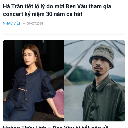
Hà Trần tiết lộ lý do mời Đen Vâu tham gia
concert kỷ niệm 30 năm ca hát
NHẠC VIỆT
08/07/2024
Hoàng Thùy Linh – Đen Vâu bị bắt gặp về