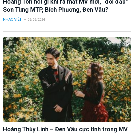
Hoàng Tôn nói gì khi ra mắt MV mới, “đối đầu”
Sơn Tùng MTP, Bích Phương, Đen Vâu?
NHẠC VIỆT
06/03/2024
Hoàng Thùy Linh – Đen Vâu cực tình trong MV