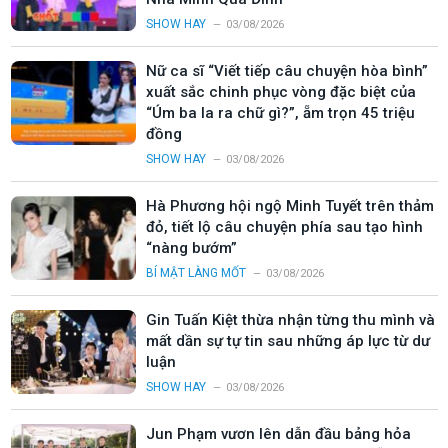
SHOW HAY
03/08/2026
Nữ ca sĩ “Viết tiếp câu chuyện hòa bình”
xuất sắc chinh phục vòng đặc biệt của
“Úm ba la ra chữ gì?”, ẵm trọn 45 triệu
đồng
SHOW HAY
03/08/2026
Hà Phương hội ngộ Minh Tuyết trên thảm
đỏ, tiết lộ câu chuyện phía sau tạo hình
“nàng bướm”
BÍ MẬT LÀNG MỐT
03/08/2026
Gin Tuấn Kiệt thừa nhận từng thu mình và
mất dần sự tự tin sau những áp lực từ dư
luận
SHOW HAY
03/08/2026
Jun Phạm vươn lên dẫn đầu bảng hỏa