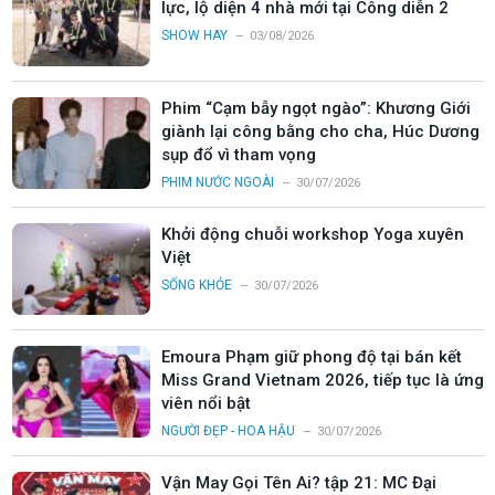
lực, lộ diện 4 nhà mới tại Công diễn 2
SHOW HAY
03/08/2026
Phim “Cạm bẫy ngọt ngào”: Khương Giới
giành lại công bằng cho cha, Húc Dương
sụp đổ vì tham vọng
PHIM NƯỚC NGOÀI
30/07/2026
Khởi động chuỗi workshop Yoga xuyên
Việt
SỐNG KHỎE
30/07/2026
Emoura Phạm giữ phong độ tại bán kết
Miss Grand Vietnam 2026, tiếp tục là ứng
viên nổi bật
NGƯỜI ĐẸP - HOA HẬU
30/07/2026
Vận May Gọi Tên Ai? tập 21: MC Đại