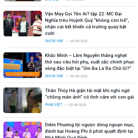
Vận May Gọi Tên Ai? tập 22: MC Đại
Nghĩa trêu Huỳnh Quý “không còn trẻ”,
nhận cái kết khiến cả trường quay bật
cười
SHOW HAY
04/08/2026
Khắc Minh – Lâm Nguyễn thắng nghẹt
thở sau câu hỏi phụ, xuất sắc chinh phục
vòng đặc biệt tại “Úm Ba La Ra Chữ Gì?”
SHOW HAY
04/08/2026
Thân Thúy Hà giận tái mặt khi nghi ngờ
“chồng màn ảnh” có tình cảm với con gái
PHIM VIỆT
03/08/2026
Diễm Phương lội ngược dòng ngoạn mục,
đánh bại Hoàng Phi ở phút quyết định tại
Nhà Mình Quá Đỉnh