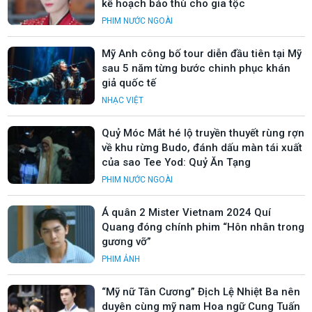
kế hoạch báo thù cho gia tộc
PHIM NƯỚC NGOÀI
Mỹ Anh công bố tour diễn đầu tiên tại Mỹ
sau 5 năm từng bước chinh phục khán
giả quốc tế
NHẠC VIỆT
Quỷ Móc Mắt hé lộ truyền thuyết rùng rợn
về khu rừng Budo, đánh dấu màn tái xuất
của sao Tee Yod: Quỷ Ăn Tạng
PHIM NƯỚC NGOÀI
Á quân 2 Mister Vietnam 2024 Quí
Quang đóng chính phim “Hôn nhân trong
gương vỡ”
PHIM ẢNH
“Mỹ nữ Tân Cương” Địch Lệ Nhiệt Ba nên
duyên cùng mỹ nam Hoa ngữ Cung Tuấn