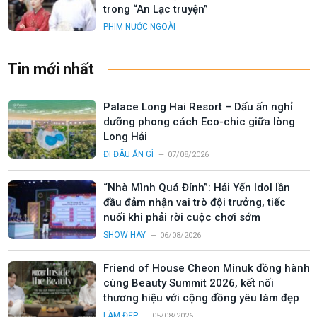
trong “An Lạc truyện”
PHIM NƯỚC NGOÀI
Tin mới nhất
Palace Long Hai Resort – Dấu ấn nghỉ
dưỡng phong cách Eco-chic giữa lòng
Long Hải
ĐI ĐÂU ĂN GÌ
07/08/2026
“Nhà Mình Quá Đỉnh”: Hải Yến Idol lần
đầu đảm nhận vai trò đội trưởng, tiếc
nuối khi phải rời cuộc chơi sớm
SHOW HAY
06/08/2026
Friend of House Cheon Minuk đồng hành
cùng Beauty Summit 2026, kết nối
thương hiệu với cộng đồng yêu làm đẹp
LÀM ĐẸP
05/08/2026