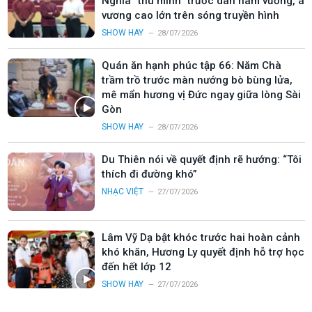
Nghĩa “thu mình” trước dàn nam vương, á
vương cao lớn trên sóng truyền hình
SHOW HAY
28/07/2026
Quán ăn hạnh phúc tập 66: Năm Chà
trầm trồ trước màn nướng bò bùng lửa,
mê mẩn hương vị Đức ngay giữa lòng Sài
Gòn
SHOW HAY
28/07/2026
Du Thiên nói về quyết định rẽ hướng: “Tôi
thích đi đường khó”
NHẠC VIỆT
27/07/2026
Lâm Vỹ Dạ bật khóc trước hai hoàn cảnh
khó khăn, Hương Ly quyết định hỗ trợ học
đến hết lớp 12
SHOW HAY
27/07/2026