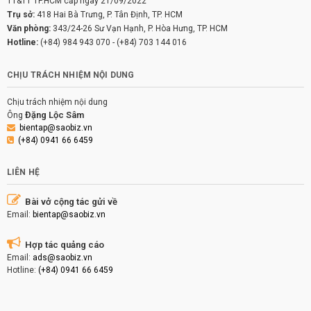
TT&TT TP.HCM cấp ngày 21/09/2022
Trụ sở:
418 Hai Bà Trưng, P. Tân Định, TP. HCM
Văn phòng:
343/24-26 Sư Vạn Hạnh, P. Hòa Hưng, TP. HCM
Hotline:
(+84) 984 943 070
-
(+84) 703 144 016
CHỊU TRÁCH NHIỆM NỘI DUNG
Chịu trách nhiệm nội dung
Đặng Lộc Sâm
Ông
bientap@saobiz.vn
(+84) 0941 66 6459
LIÊN HỆ
Bài vở cộng tác gửi về
Email:
bientap@saobiz.vn
Hợp tác quảng cáo
Email:
ads@saobiz.vn
Hotline:
(+84) 0941 66 6459