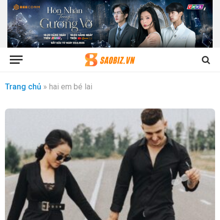
Trang chủ
»
hai em bé lai