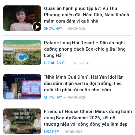
Quán ăn hạnh phúc tập 67: Vũ Thu
Phương chiêu đãi Năm Chà, Nam Khánh
mâm cơm đậm vị quê nhà
SHOW HAY
08/08/2026
Palace Long Hai Resort – Dấu ấn nghỉ
dưỡng phong cách Eco-chic giữa lòng
Long Hải
ĐI ĐÂU ĂN GÌ
07/08/2026
“Nhà Mình Quá Đỉnh”: Hải Yến Idol lần
đầu đảm nhận vai trò đội trưởng, tiếc
nuối khi phải rời cuộc chơi sớm
SHOW HAY
06/08/2026
Friend of House Cheon Minuk đồng hành
cùng Beauty Summit 2026, kết nối
thương hiệu với cộng đồng yêu làm đẹp
LÀM ĐẸP
05/08/2026