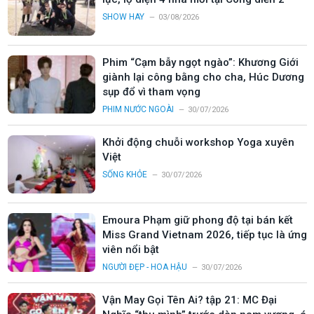
SHOW HAY
03/08/2026
Phim “Cạm bẫy ngọt ngào”: Khương Giới
giành lại công bằng cho cha, Húc Dương
sụp đổ vì tham vọng
PHIM NƯỚC NGOÀI
30/07/2026
Khởi động chuỗi workshop Yoga xuyên
Việt
SỐNG KHỎE
30/07/2026
Emoura Phạm giữ phong độ tại bán kết
Miss Grand Vietnam 2026, tiếp tục là ứng
viên nổi bật
NGƯỜI ĐẸP - HOA HẬU
30/07/2026
Vận May Gọi Tên Ai? tập 21: MC Đại