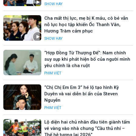
SHOW HAY
Cha mất thị lực, mẹ bị K máu, cô bé vẫn
nỗ lực học tập khiến Ốc Thanh Vân,
Hương Tràm cảm phục
SHOW HAY
“Hợp Đồng Từ Thượng Đế”: Nam chính
suy sụp khi phát hiện bố của người mình
yêu chính là cha ruột
PHIM VIỆT
“Chị Chị Em Em 3” hé lộ tạo hình Kỳ
Duyên và vai diễn bí ẩn của Steven
Nguyễn
PHIM VIỆT
Lộ diện hai chủ nhân đầu tiên giành tấm
vé vàng vào nhà chung “Cầu thủ nhí –
Thế hệ tương lai 2026”