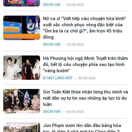
SHOW HAY
03/08/2026
Nữ ca sĩ “Viết tiếp câu chuyện hòa bình”
xuất sắc chinh phục vòng đặc biệt của
“Úm ba la ra chữ gì?”, ẵm trọn 45 triệu
đồng
SHOW HAY
03/08/2026
Hà Phương hội ngộ Minh Tuyết trên thảm
đỏ, tiết lộ câu chuyện phía sau tạo hình
“nàng bướm”
BÍ MẬT LÀNG MỐT
03/08/2026
Gin Tuấn Kiệt thừa nhận từng thu mình và
mất dần sự tự tin sau những áp lực từ dư
luận
SHOW HAY
03/08/2026
Jun Phạm vươn lên dẫn đầu bảng hỏa
lực, lộ diện 4 nhà mới tại Công diễn 2