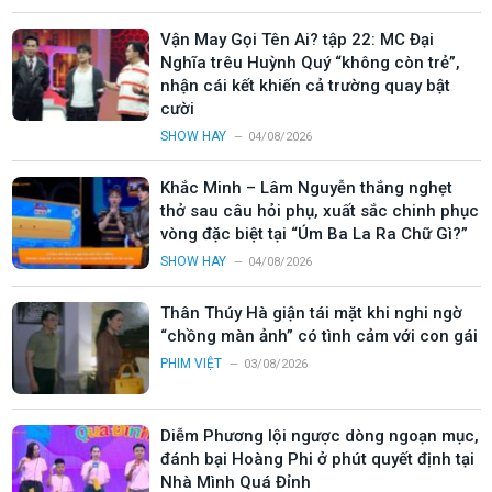
Vận May Gọi Tên Ai? tập 22: MC Đại
Nghĩa trêu Huỳnh Quý “không còn trẻ”,
nhận cái kết khiến cả trường quay bật
cười
SHOW HAY
04/08/2026
Khắc Minh – Lâm Nguyễn thắng nghẹt
thở sau câu hỏi phụ, xuất sắc chinh phục
vòng đặc biệt tại “Úm Ba La Ra Chữ Gì?”
SHOW HAY
04/08/2026
Thân Thúy Hà giận tái mặt khi nghi ngờ
“chồng màn ảnh” có tình cảm với con gái
PHIM VIỆT
03/08/2026
Diễm Phương lội ngược dòng ngoạn mục,
đánh bại Hoàng Phi ở phút quyết định tại
Nhà Mình Quá Đỉnh