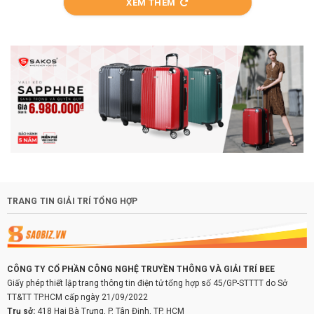
XEM THÊM
TRANG TIN GIẢI TRÍ TỔNG HỢP
CÔNG TY CỔ PHẦN CÔNG NGHỆ TRUYỀN THÔNG VÀ GIẢI TRÍ BEE
Giấy phép thiết lập trang thông tin điện tử tổng hợp số 45/GP-STTTT do Sở
TT&TT TP.HCM cấp ngày 21/09/2022
Trụ sở:
418 Hai Bà Trưng, P. Tân Định, TP. HCM