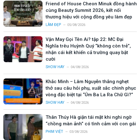
Friend of House Cheon Minuk đồng hành
cùng Beauty Summit 2026, kết nối
thương hiệu với cộng đồng yêu làm đẹp
LÀM ĐẸP
05/08/2026
Vận May Gọi Tên Ai? tập 22: MC Đại
Nghĩa trêu Huỳnh Quý “không còn trẻ”,
nhận cái kết khiến cả trường quay bật
cười
SHOW HAY
04/08/2026
Khắc Minh – Lâm Nguyễn thắng nghẹt
thở sau câu hỏi phụ, xuất sắc chinh phục
vòng đặc biệt tại “Úm Ba La Ra Chữ Gì?”
SHOW HAY
04/08/2026
Thân Thúy Hà giận tái mặt khi nghi ngờ
“chồng màn ảnh” có tình cảm với con gái
PHIM VIỆT
03/08/2026