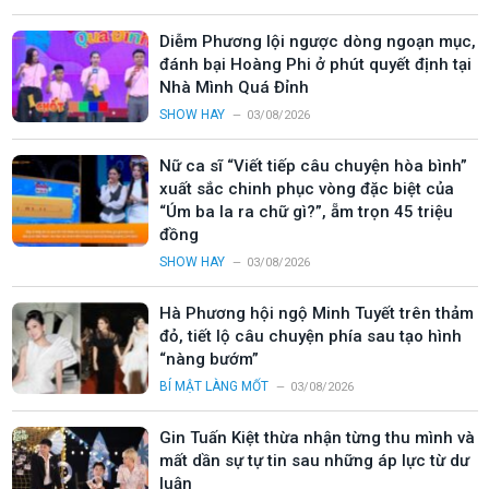
Diễm Phương lội ngược dòng ngoạn mục,
đánh bại Hoàng Phi ở phút quyết định tại
Nhà Mình Quá Đỉnh
SHOW HAY
03/08/2026
Nữ ca sĩ “Viết tiếp câu chuyện hòa bình”
xuất sắc chinh phục vòng đặc biệt của
“Úm ba la ra chữ gì?”, ẵm trọn 45 triệu
đồng
SHOW HAY
03/08/2026
Hà Phương hội ngộ Minh Tuyết trên thảm
đỏ, tiết lộ câu chuyện phía sau tạo hình
“nàng bướm”
BÍ MẬT LÀNG MỐT
03/08/2026
Gin Tuấn Kiệt thừa nhận từng thu mình và
mất dần sự tự tin sau những áp lực từ dư
luận