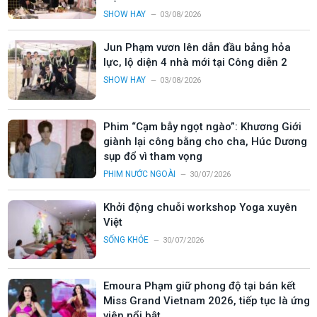
SHOW HAY
03/08/2026
Jun Phạm vươn lên dẫn đầu bảng hỏa
lực, lộ diện 4 nhà mới tại Công diễn 2
SHOW HAY
03/08/2026
Phim “Cạm bẫy ngọt ngào”: Khương Giới
giành lại công bằng cho cha, Húc Dương
sụp đổ vì tham vọng
PHIM NƯỚC NGOÀI
30/07/2026
Khởi động chuỗi workshop Yoga xuyên
Việt
SỐNG KHỎE
30/07/2026
Emoura Phạm giữ phong độ tại bán kết
Miss Grand Vietnam 2026, tiếp tục là ứng
viên nổi bật