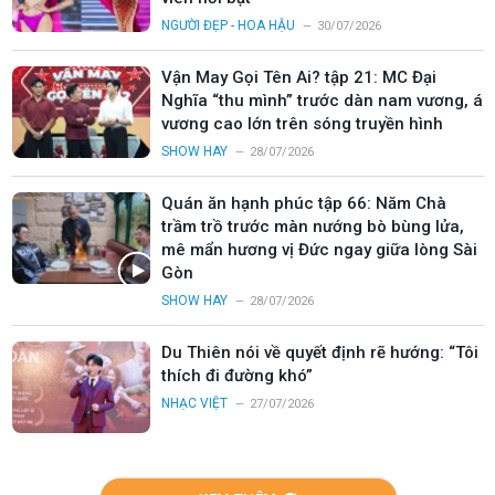
NGƯỜI ĐẸP - HOA HẬU
30/07/2026
Vận May Gọi Tên Ai? tập 21: MC Đại
Nghĩa “thu mình” trước dàn nam vương, á
vương cao lớn trên sóng truyền hình
SHOW HAY
28/07/2026
Quán ăn hạnh phúc tập 66: Năm Chà
trầm trồ trước màn nướng bò bùng lửa,
mê mẩn hương vị Đức ngay giữa lòng Sài
Gòn
SHOW HAY
28/07/2026
Du Thiên nói về quyết định rẽ hướng: “Tôi
thích đi đường khó”
NHẠC VIỆT
27/07/2026