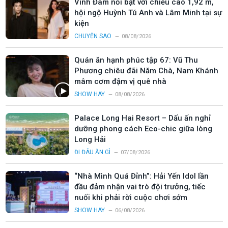
Vĩnh Đam nổi bật với chiều cao 1,92 m,
hội ngộ Huỳnh Tú Anh và Lâm Minh tại sự
kiện
CHUYỆN SAO
08/08/2026
Quán ăn hạnh phúc tập 67: Vũ Thu
Phương chiêu đãi Năm Chà, Nam Khánh
mâm cơm đậm vị quê nhà
SHOW HAY
08/08/2026
Palace Long Hai Resort – Dấu ấn nghỉ
dưỡng phong cách Eco-chic giữa lòng
Long Hải
ĐI ĐÂU ĂN GÌ
07/08/2026
“Nhà Mình Quá Đỉnh”: Hải Yến Idol lần
đầu đảm nhận vai trò đội trưởng, tiếc
nuối khi phải rời cuộc chơi sớm
SHOW HAY
06/08/2026