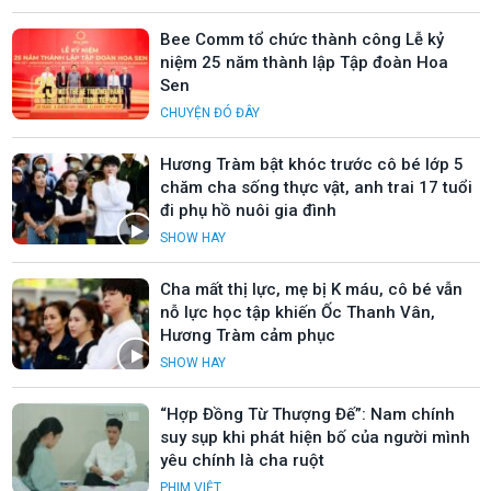
Bee Comm tổ chức thành công Lễ kỷ
niệm 25 năm thành lập Tập đoàn Hoa
Sen
CHUYỆN ĐÓ ĐÂY
Hương Tràm bật khóc trước cô bé lớp 5
chăm cha sống thực vật, anh trai 17 tuổi
đi phụ hồ nuôi gia đình
SHOW HAY
Cha mất thị lực, mẹ bị K máu, cô bé vẫn
nỗ lực học tập khiến Ốc Thanh Vân,
Hương Tràm cảm phục
SHOW HAY
“Hợp Đồng Từ Thượng Đế”: Nam chính
suy sụp khi phát hiện bố của người mình
yêu chính là cha ruột
PHIM VIỆT