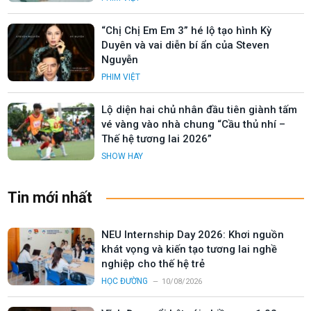
“Chị Chị Em Em 3” hé lộ tạo hình Kỳ
Duyên và vai diễn bí ẩn của Steven
Nguyễn
PHIM VIỆT
Lộ diện hai chủ nhân đầu tiên giành tấm
vé vàng vào nhà chung “Cầu thủ nhí –
Thế hệ tương lai 2026”
SHOW HAY
Tin mới nhất
NEU Internship Day 2026: Khơi nguồn
khát vọng và kiến tạo tương lai nghề
nghiệp cho thế hệ trẻ
HỌC ĐƯỜNG
10/08/2026