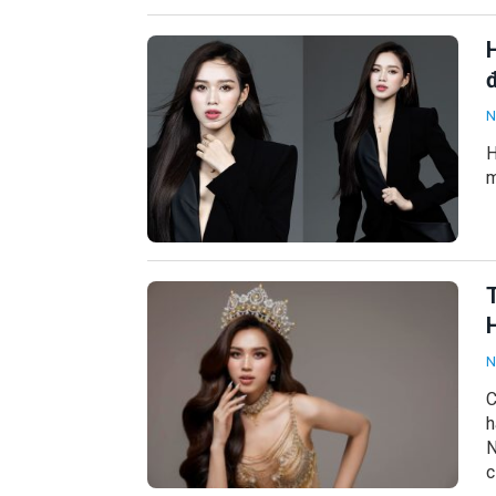
N
H
m
N
C
h
N
c