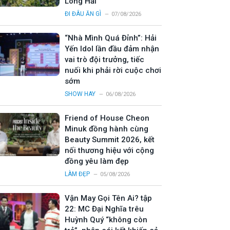
Long Hải
ĐI ĐÂU ĂN GÌ
07/08/2026
“Nhà Mình Quá Đỉnh”: Hải
Yến Idol lần đầu đảm nhận
vai trò đội trưởng, tiếc
nuối khi phải rời cuộc chơi
sớm
SHOW HAY
06/08/2026
Friend of House Cheon
Minuk đồng hành cùng
Beauty Summit 2026, kết
nối thương hiệu với cộng
đồng yêu làm đẹp
LÀM ĐẸP
05/08/2026
Vận May Gọi Tên Ai? tập
22: MC Đại Nghĩa trêu
Huỳnh Quý “không còn