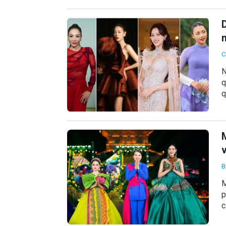
C
N
q
q
B
M
p
c