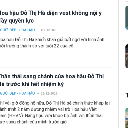
Hoa hậu Đỗ Thị Hà diện vest không nội y
đầy quyền lực
GƯỜI ĐẸP - HOA HẬU
18/08/2023
oa hậu Đỗ Thị Hà khiến khán giả bất ngờ với hình ảnh
ới trưởng thành so với tuổi 22 của cô.
Thần thái sang chảnh của hoa hậu Đỗ Thị
Hà trước khi hết nhiệm kỳ
GƯỜI ĐẸP - HOA HẬU
23/12/2022
hỉ vài giờ đồng hồ nữa, Đỗ Thị Hà sẽ chính thức khép lại
ành trình 2 năm đương nhiệm vai trò Hoa hậu Việt
am (HHVN). Nàng hậu vừa khoe bộ ảnh với thần thái
ực sang chảnh của mình trước giờ…