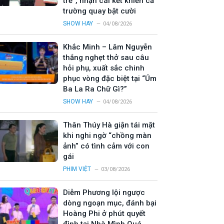
trẻ”, nhận cái kết khiến cả
trường quay bật cười
SHOW HAY
04/08/2026
Khắc Minh – Lâm Nguyễn
thắng nghẹt thở sau câu
hỏi phụ, xuất sắc chinh
phục vòng đặc biệt tại “Úm
Ba La Ra Chữ Gì?”
SHOW HAY
04/08/2026
Thân Thúy Hà giận tái mặt
khi nghi ngờ “chồng màn
ảnh” có tình cảm với con
gái
PHIM VIỆT
03/08/2026
Diễm Phương lội ngược
dòng ngoạn mục, đánh bại
Hoàng Phi ở phút quyết