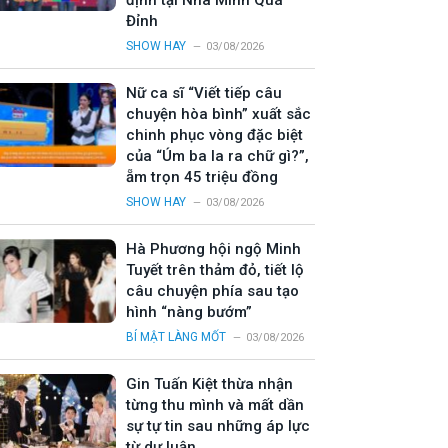
định tại Nhà Mình Quá
Đỉnh
SHOW HAY
03/08/2026
Nữ ca sĩ “Viết tiếp câu
chuyện hòa bình” xuất sắc
chinh phục vòng đặc biệt
của “Úm ba la ra chữ gì?”,
ẵm trọn 45 triệu đồng
SHOW HAY
03/08/2026
Hà Phương hội ngộ Minh
Tuyết trên thảm đỏ, tiết lộ
câu chuyện phía sau tạo
hình “nàng bướm”
BÍ MẬT LÀNG MỐT
03/08/2026
Gin Tuấn Kiệt thừa nhận
từng thu mình và mất dần
sự tự tin sau những áp lực
từ dư luận