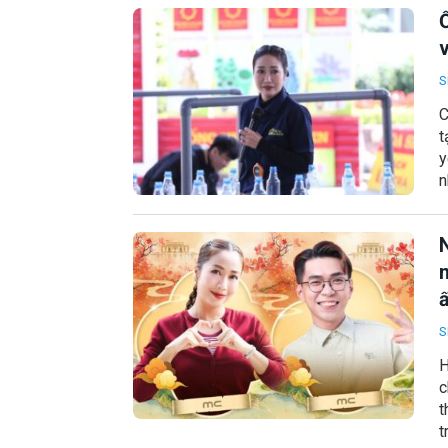
v
S
C
t
y
n
ấ
S
H
c
t
t