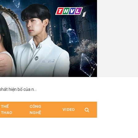
“Hợp Đồng Từ Thượng Đế”: Nam chính suy sụp khi phát hiện bố của người mình yêu chính là cha ruột
THỂ
CÔNG
VIDEO
THAO
NGHỆ