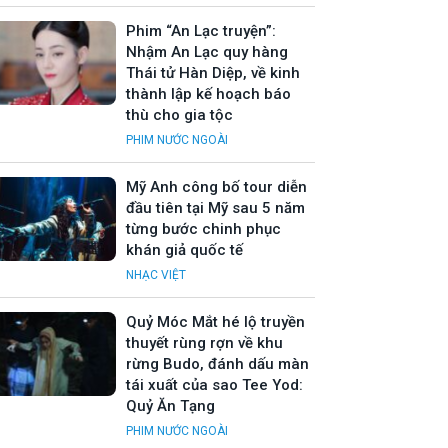
Phim “An Lạc truyện”:
Nhậm An Lạc quy hàng
Thái tử Hàn Diệp, về kinh
thành lập kế hoạch báo
thù cho gia tộc
PHIM NƯỚC NGOÀI
Mỹ Anh công bố tour diễn
đầu tiên tại Mỹ sau 5 năm
từng bước chinh phục
khán giả quốc tế
NHẠC VIỆT
Quỷ Móc Mắt hé lộ truyền
thuyết rùng rợn về khu
rừng Budo, đánh dấu màn
tái xuất của sao Tee Yod:
Quỷ Ăn Tạng
PHIM NƯỚC NGOÀI