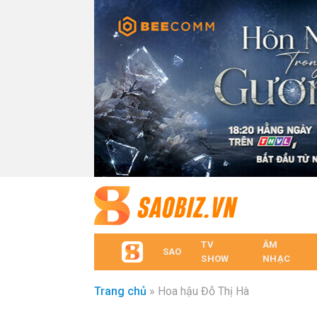
TV
ÂM
SAO
SHOW
NHẠC
Trang chủ
»
Hoa hậu Đỗ Thị Hà