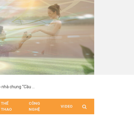
Lộ diện hai chủ nhân đầu tiên giành tấm vé vàng vào nhà chung “Cầu thủ nhí – Thế hệ tương lai 2026”
THỂ
CÔNG
VIDEO
THAO
NGHỆ