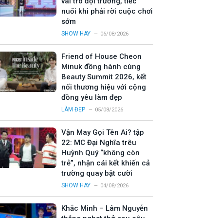
vai trò đội trưởng, tiếc
nuối khi phải rời cuộc chơi
sớm
SHOW HAY
06/08/2026
Friend of House Cheon
Minuk đồng hành cùng
Beauty Summit 2026, kết
nối thương hiệu với cộng
đồng yêu làm đẹp
LÀM ĐẸP
05/08/2026
Vận May Gọi Tên Ai? tập
22: MC Đại Nghĩa trêu
Huỳnh Quý “không còn
trẻ”, nhận cái kết khiến cả
trường quay bật cười
SHOW HAY
04/08/2026
Khắc Minh – Lâm Nguyễn