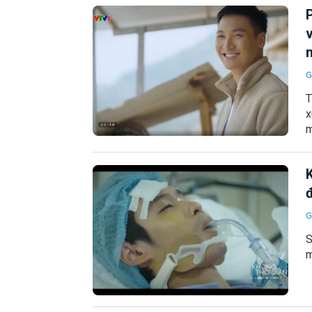
v
G
T
x
m
K
G
S
m