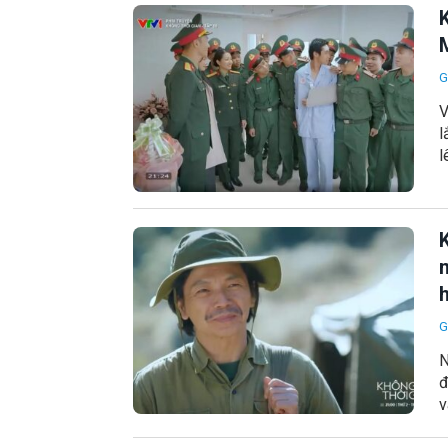
K
G
V
l
l
h
G
N
đ
v