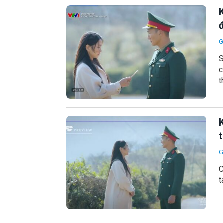
G
S
c
t
K
G
C
t