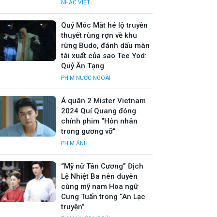
NHẠC VIỆT
Quỷ Móc Mắt hé lộ truyền
thuyết rùng rợn về khu
rừng Budo, đánh dấu màn
tái xuất của sao Tee Yod:
Quỷ Ăn Tạng
PHIM NƯỚC NGOÀI
Á quân 2 Mister Vietnam
2024 Quí Quang đóng
chính phim “Hôn nhân
trong gương vỡ”
PHIM ẢNH
“Mỹ nữ Tân Cương” Địch
Lệ Nhiệt Ba nên duyên
cùng mỹ nam Hoa ngữ
Cung Tuấn trong “An Lạc
truyện”