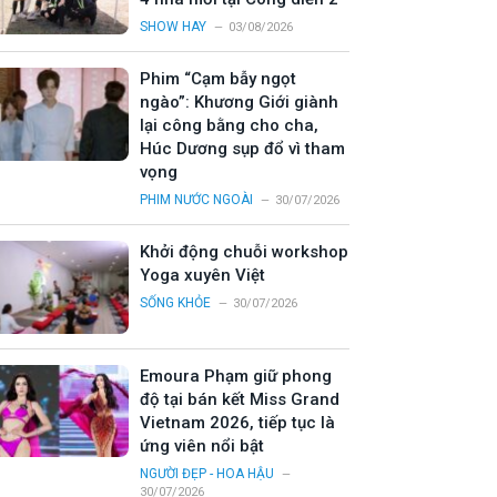
SHOW HAY
03/08/2026
Phim “Cạm bẫy ngọt
ngào”: Khương Giới giành
lại công bằng cho cha,
Húc Dương sụp đổ vì tham
vọng
PHIM NƯỚC NGOÀI
30/07/2026
Khởi động chuỗi workshop
Yoga xuyên Việt
SỐNG KHỎE
30/07/2026
Emoura Phạm giữ phong
độ tại bán kết Miss Grand
Vietnam 2026, tiếp tục là
ứng viên nổi bật
NGƯỜI ĐẸP - HOA HẬU
30/07/2026