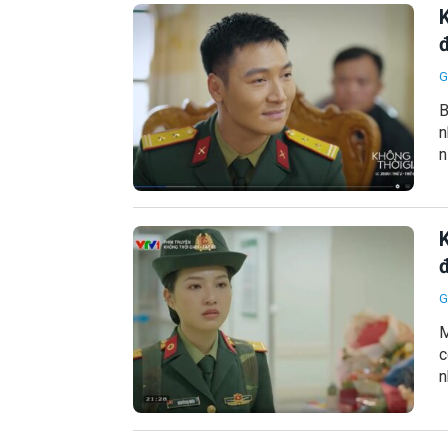
K
đ
G
B
n
n
K
đ
G
M
c
n