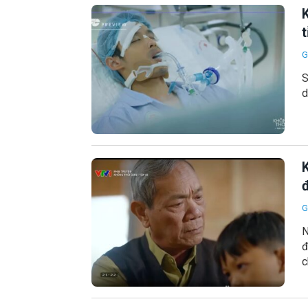
t
G
S
d
đ
G
N
đ
c