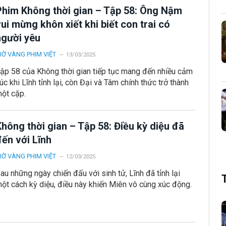
Phim Không thời gian – Tập 58: Ông Nậm
ui mừng khôn xiết khi biết con trai có
người yêu
IỜ VÀNG PHIM VIỆT
13/03/2025
ập 58 của Không thời gian tiếp tục mang đến nhiều cảm
úc khi Lĩnh tỉnh lại, còn Đại và Tâm chính thức trở thành
ột cặp.
hông thời gian – Tập 58: Điều kỳ diệu đã
đến với Lĩnh
IỜ VÀNG PHIM VIỆT
12/03/2025
au những ngày chiến đấu với sinh tử, Lĩnh đã tỉnh lại
ột cách kỳ diệu, điều này khiến Miên vô cùng xúc động.