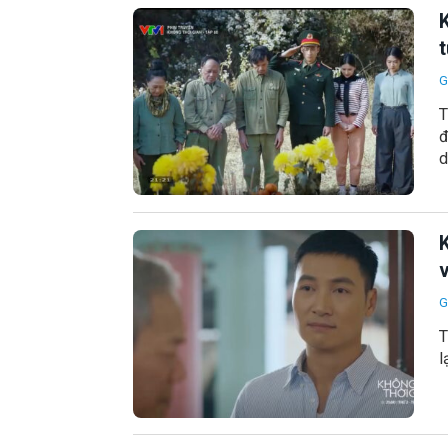
t
G
T
đ
d
K
G
T
l