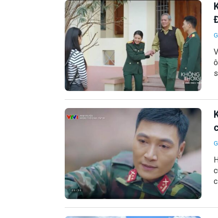
G
V
ô
s
K
G
H
c
c