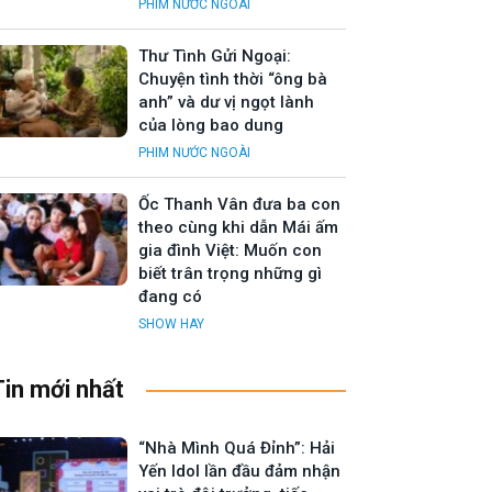
PHIM NƯỚC NGOÀI
Thư Tình Gửi Ngoại:
Chuyện tình thời “ông bà
anh” và dư vị ngọt lành
của lòng bao dung
PHIM NƯỚC NGOÀI
Ốc Thanh Vân đưa ba con
theo cùng khi dẫn Mái ấm
gia đình Việt: Muốn con
biết trân trọng những gì
đang có
SHOW HAY
Tin mới nhất
“Nhà Mình Quá Đỉnh”: Hải
Yến Idol lần đầu đảm nhận