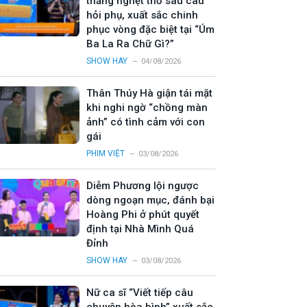
thắng nghẹt thở sau câu
hỏi phụ, xuất sắc chinh
phục vòng đặc biệt tại “Úm
Ba La Ra Chữ Gì?”
SHOW HAY
04/08/2026
Thân Thúy Hà giận tái mặt
khi nghi ngờ “chồng màn
ảnh” có tình cảm với con
gái
PHIM VIỆT
03/08/2026
Diễm Phương lội ngược
dòng ngoạn mục, đánh bại
Hoàng Phi ở phút quyết
định tại Nhà Mình Quá
Đỉnh
SHOW HAY
03/08/2026
Nữ ca sĩ “Viết tiếp câu