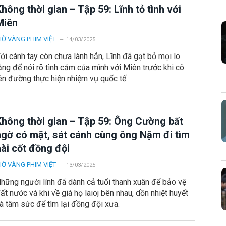
hông thời gian – Tập 59: Lĩnh tỏ tình với
Miên
IỜ VÀNG PHIM VIỆT
14/03/2025
ới cánh tay còn chưa lành hẳn, Lĩnh đã gạt bỏ mọi lo
ắng để nói rõ tình cảm của mình với Miên trước khi cô
ên đường thực hiện nhiệm vụ quốc tế.
Không thời gian – Tập 59: Ông Cường bất
ngờ có mặt, sát cánh cùng ông Nậm đi tìm
ài cốt đồng đội
IỜ VÀNG PHIM VIỆT
13/03/2025
hững người lính đã dành cả tuổi thanh xuân để bảo vệ
ất nước và khi về già họ laioj bên nhau, dồn nhiệt huyết
à tâm sức để tìm lại đồng đội xưa.