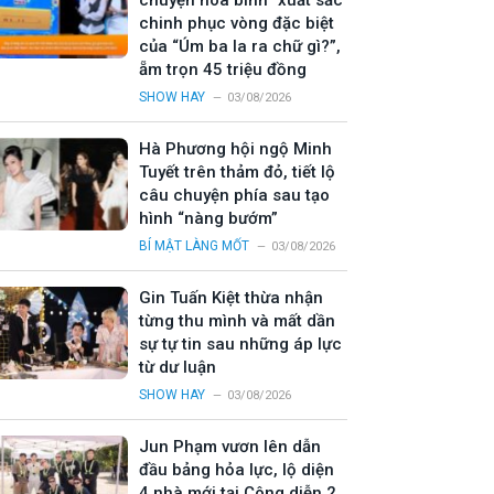
chuyện hòa bình” xuất sắc
chinh phục vòng đặc biệt
của “Úm ba la ra chữ gì?”,
ẵm trọn 45 triệu đồng
SHOW HAY
03/08/2026
Hà Phương hội ngộ Minh
Tuyết trên thảm đỏ, tiết lộ
câu chuyện phía sau tạo
hình “nàng bướm”
BÍ MẬT LÀNG MỐT
03/08/2026
Gin Tuấn Kiệt thừa nhận
từng thu mình và mất dần
sự tự tin sau những áp lực
từ dư luận
SHOW HAY
03/08/2026
Jun Phạm vươn lên dẫn
đầu bảng hỏa lực, lộ diện
4 nhà mới tại Công diễn 2