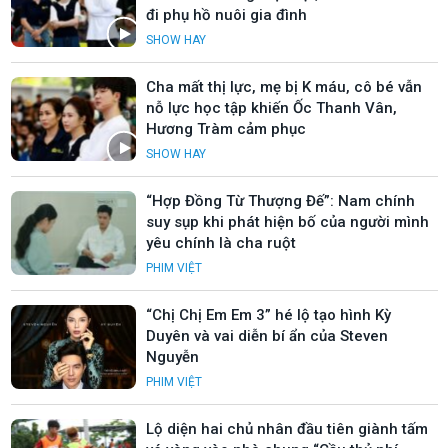
đi phụ hồ nuôi gia đình
SHOW HAY
Cha mất thị lực, mẹ bị K máu, cô bé vẫn
nỗ lực học tập khiến Ốc Thanh Vân,
Hương Tràm cảm phục
SHOW HAY
“Hợp Đồng Từ Thượng Đế”: Nam chính
suy sụp khi phát hiện bố của người mình
yêu chính là cha ruột
PHIM VIỆT
“Chị Chị Em Em 3” hé lộ tạo hình Kỳ
Duyên và vai diễn bí ẩn của Steven
Nguyễn
PHIM VIỆT
Lộ diện hai chủ nhân đầu tiên giành tấm