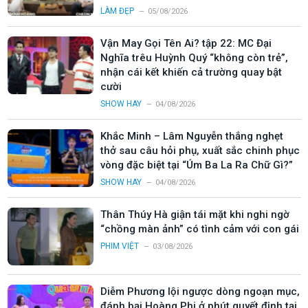
LÀM ĐẸP
05/08/2026
Vận May Gọi Tên Ai? tập 22: MC Đại
Nghĩa trêu Huỳnh Quý “không còn trẻ”,
nhận cái kết khiến cả trường quay bật
cười
SHOW HAY
04/08/2026
Khắc Minh – Lâm Nguyễn thắng nghẹt
thở sau câu hỏi phụ, xuất sắc chinh phục
vòng đặc biệt tại “Úm Ba La Ra Chữ Gì?”
SHOW HAY
04/08/2026
Thân Thúy Hà giận tái mặt khi nghi ngờ
“chồng màn ảnh” có tình cảm với con gái
PHIM VIỆT
03/08/2026
Diễm Phương lội ngược dòng ngoạn mục,
đánh bại Hoàng Phi ở phút quyết định tại