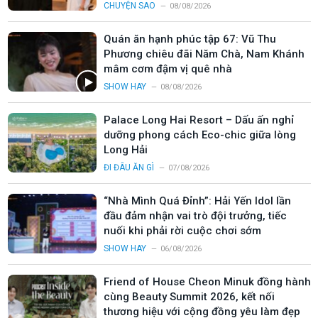
CHUYỆN SAO
08/08/2026
Quán ăn hạnh phúc tập 67: Vũ Thu
Phương chiêu đãi Năm Chà, Nam Khánh
mâm cơm đậm vị quê nhà
SHOW HAY
08/08/2026
Palace Long Hai Resort – Dấu ấn nghỉ
dưỡng phong cách Eco-chic giữa lòng
Long Hải
ĐI ĐÂU ĂN GÌ
07/08/2026
“Nhà Mình Quá Đỉnh”: Hải Yến Idol lần
đầu đảm nhận vai trò đội trưởng, tiếc
nuối khi phải rời cuộc chơi sớm
SHOW HAY
06/08/2026
Friend of House Cheon Minuk đồng hành
cùng Beauty Summit 2026, kết nối
thương hiệu với cộng đồng yêu làm đẹp