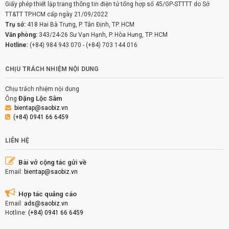
Giấy phép thiết lập trang thông tin điện tử tổng hợp số 45/GP-STTTT do Sở
TT&TT TP.HCM cấp ngày 21/09/2022
Trụ sở:
418 Hai Bà Trưng, P. Tân Định, TP. HCM
Văn phòng:
343/24-26 Sư Vạn Hạnh, P. Hòa Hưng, TP. HCM
Hotline:
(+84) 984 943 070
-
(+84) 703 144 016
CHỊU TRÁCH NHIỆM NỘI DUNG
Chịu trách nhiệm nội dung
Đặng Lộc Sâm
Ông
bientap@saobiz.vn
(+84) 0941 66 6459
LIÊN HỆ
Bài vở cộng tác gửi về
Email:
bientap@saobiz.vn
Hợp tác quảng cáo
Email:
ads@saobiz.vn
Hotline:
(+84) 0941 66 6459