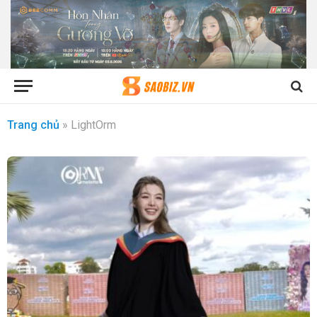
Trang chủ
»
LightOrm