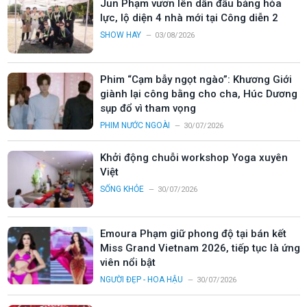
Jun Phạm vươn lên dẫn đầu bảng hỏa
lực, lộ diện 4 nhà mới tại Công diễn 2
SHOW HAY
03/08/2026
Phim “Cạm bẫy ngọt ngào”: Khương Giới
giành lại công bằng cho cha, Húc Dương
sụp đổ vì tham vọng
PHIM NƯỚC NGOÀI
30/07/2026
Khởi động chuỗi workshop Yoga xuyên
Việt
SỐNG KHỎE
30/07/2026
Emoura Phạm giữ phong độ tại bán kết
Miss Grand Vietnam 2026, tiếp tục là ứng
viên nổi bật
NGƯỜI ĐẸP - HOA HẬU
30/07/2026