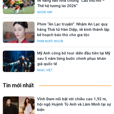
vé vàng vào nhà chung “Cầu thủ nhí –
Thế hệ tương lai 2026”
SHOW HAY
Phim “An Lạc truyện”: Nhậm An Lạc quy
hàng Thái tử Hàn Diệp, về kinh thành lập
kế hoạch báo thù cho gia tộc
PHIM NƯỚC NGOÀI
Mỹ Anh công bố tour diễn đầu tiên tại Mỹ
sau 5 năm từng bước chinh phục khán
giả quốc tế
NHẠC VIỆT
Tin mới nhất
Vĩnh Đam nổi bật với chiều cao 1,92 m,
hội ngộ Huỳnh Tú Anh và Lâm Minh tại sự
kiện