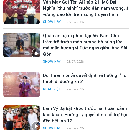
Vận May Gọi Tên Ai? tập 21: MC Đại
Nghĩa “thu mình” trước dàn nam vương, á
vương cao lớn trên sóng truyền hình
SHOW HAY
28/07/2026
Quán ăn hạnh phúc tập 66: Năm Chà
trầm trồ trước màn nướng bò bùng lửa,
mê mẩn hương vị Đức ngay giữa lòng Sài
Gòn
SHOW HAY
28/07/2026
Du Thiên nói về quyết định rẽ hướng: “Tôi
thích đi đường khó”
NHẠC VIỆT
27/07/2026
Lâm Vỹ Dạ bật khóc trước hai hoàn cảnh
khó khăn, Hương Ly quyết định hỗ trợ học
đến hết lớp 12
SHOW HAY
27/07/2026