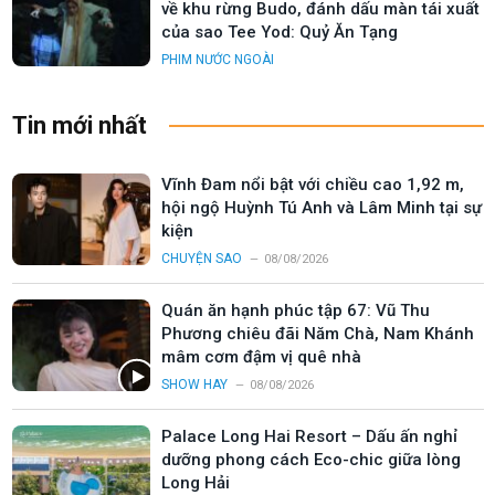
về khu rừng Budo, đánh dấu màn tái xuất
của sao Tee Yod: Quỷ Ăn Tạng
PHIM NƯỚC NGOÀI
Tin mới nhất
Vĩnh Đam nổi bật với chiều cao 1,92 m,
hội ngộ Huỳnh Tú Anh và Lâm Minh tại sự
kiện
CHUYỆN SAO
08/08/2026
Quán ăn hạnh phúc tập 67: Vũ Thu
Phương chiêu đãi Năm Chà, Nam Khánh
mâm cơm đậm vị quê nhà
SHOW HAY
08/08/2026
Palace Long Hai Resort – Dấu ấn nghỉ
dưỡng phong cách Eco-chic giữa lòng
Long Hải