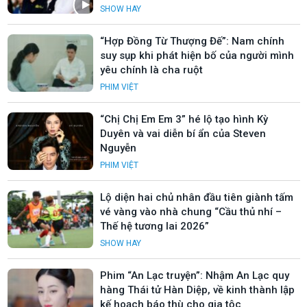
SHOW HAY
“Hợp Đồng Từ Thượng Đế”: Nam chính
suy sụp khi phát hiện bố của người mình
yêu chính là cha ruột
PHIM VIỆT
“Chị Chị Em Em 3” hé lộ tạo hình Kỳ
Duyên và vai diễn bí ẩn của Steven
Nguyễn
PHIM VIỆT
Lộ diện hai chủ nhân đầu tiên giành tấm
vé vàng vào nhà chung “Cầu thủ nhí –
Thế hệ tương lai 2026”
SHOW HAY
Phim “An Lạc truyện”: Nhậm An Lạc quy
hàng Thái tử Hàn Diệp, về kinh thành lập
kế hoạch báo thù cho gia tộc