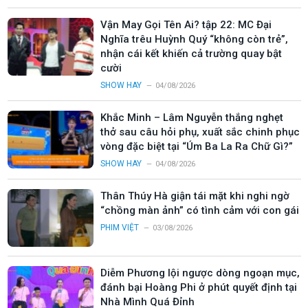
Vận May Gọi Tên Ai? tập 22: MC Đại
Nghĩa trêu Huỳnh Quý “không còn trẻ”,
nhận cái kết khiến cả trường quay bật
cười
SHOW HAY
04/08/2026
Khắc Minh – Lâm Nguyễn thắng nghẹt
thở sau câu hỏi phụ, xuất sắc chinh phục
vòng đặc biệt tại “Úm Ba La Ra Chữ Gì?”
SHOW HAY
04/08/2026
Thân Thúy Hà giận tái mặt khi nghi ngờ
“chồng màn ảnh” có tình cảm với con gái
PHIM VIỆT
03/08/2026
Diễm Phương lội ngược dòng ngoạn mục,
đánh bại Hoàng Phi ở phút quyết định tại
Nhà Mình Quá Đỉnh