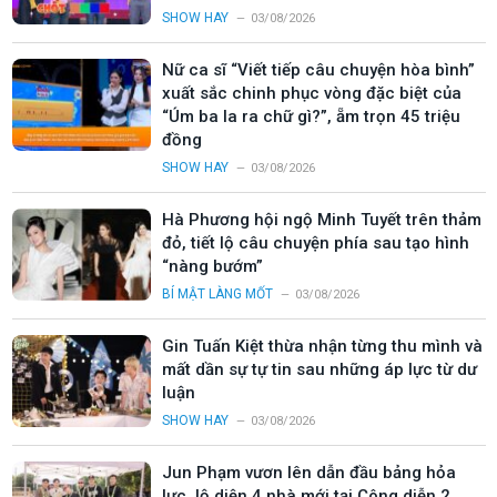
SHOW HAY
03/08/2026
Nữ ca sĩ “Viết tiếp câu chuyện hòa bình”
xuất sắc chinh phục vòng đặc biệt của
“Úm ba la ra chữ gì?”, ẵm trọn 45 triệu
đồng
SHOW HAY
03/08/2026
Hà Phương hội ngộ Minh Tuyết trên thảm
đỏ, tiết lộ câu chuyện phía sau tạo hình
“nàng bướm”
BÍ MẬT LÀNG MỐT
03/08/2026
Gin Tuấn Kiệt thừa nhận từng thu mình và
mất dần sự tự tin sau những áp lực từ dư
luận
SHOW HAY
03/08/2026
Jun Phạm vươn lên dẫn đầu bảng hỏa
lực, lộ diện 4 nhà mới tại Công diễn 2