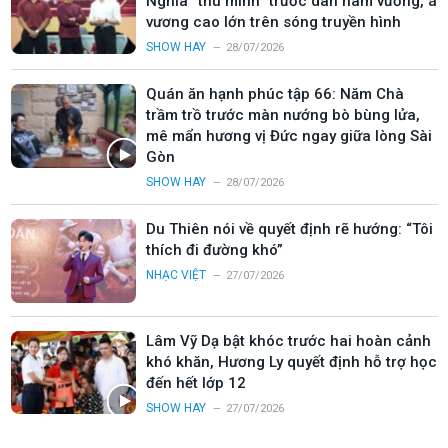
Nghĩa “thu mình” trước dàn nam vương, á
vương cao lớn trên sóng truyền hình
SHOW HAY
28/07/2026
Quán ăn hạnh phúc tập 66: Năm Chà
trầm trồ trước màn nướng bò bùng lửa,
mê mẩn hương vị Đức ngay giữa lòng Sài
Gòn
SHOW HAY
28/07/2026
Du Thiên nói về quyết định rẽ hướng: “Tôi
thích đi đường khó”
NHẠC VIỆT
27/07/2026
Lâm Vỹ Dạ bật khóc trước hai hoàn cảnh
khó khăn, Hương Ly quyết định hỗ trợ học
đến hết lớp 12
SHOW HAY
27/07/2026