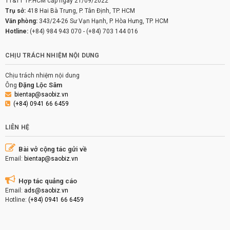
TT&TT TP.HCM cấp ngày 21/09/2022
Trụ sở:
418 Hai Bà Trưng, P. Tân Định, TP. HCM
Văn phòng:
343/24-26 Sư Vạn Hạnh, P. Hòa Hưng, TP. HCM
Hotline:
(+84) 984 943 070
-
(+84) 703 144 016
CHỊU TRÁCH NHIỆM NỘI DUNG
Chịu trách nhiệm nội dung
Đặng Lộc Sâm
Ông
bientap@saobiz.vn
(+84) 0941 66 6459
LIÊN HỆ
Bài vở cộng tác gửi về
Email:
bientap@saobiz.vn
Hợp tác quảng cáo
Email:
ads@saobiz.vn
Hotline:
(+84) 0941 66 6459