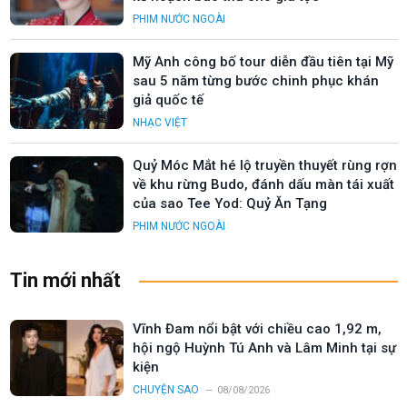
PHIM NƯỚC NGOÀI
Mỹ Anh công bố tour diễn đầu tiên tại Mỹ
sau 5 năm từng bước chinh phục khán
giả quốc tế
NHẠC VIỆT
Quỷ Móc Mắt hé lộ truyền thuyết rùng rợn
về khu rừng Budo, đánh dấu màn tái xuất
của sao Tee Yod: Quỷ Ăn Tạng
PHIM NƯỚC NGOÀI
Tin mới nhất
Vĩnh Đam nổi bật với chiều cao 1,92 m,
hội ngộ Huỳnh Tú Anh và Lâm Minh tại sự
kiện
CHUYỆN SAO
08/08/2026