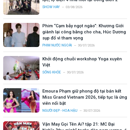
SHOW HAY
03/08/2026
Phim “Cạm bẫy ngọt ngào”: Khương Giới
giành lại công bằng cho cha, Húc Dương
sụp đổ vì tham vọng
PHIM NƯỚC NGOÀI
30/07/2026
Khởi động chuỗi workshop Yoga xuyên
Việt
SỐNG KHỎE
30/07/2026
Emoura Phạm giữ phong độ tại bán kết
Miss Grand Vietnam 2026, tiếp tục là ứng
viên nổi bật
NGƯỜI ĐẸP - HOA HẬU
30/07/2026
Vận May Gọi Tên Ai? tập 21: MC Đại