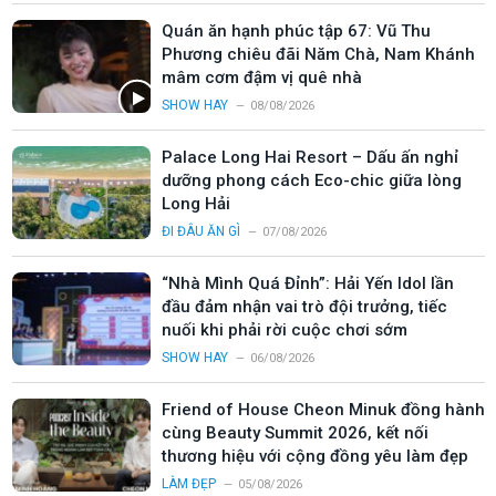
Quán ăn hạnh phúc tập 67: Vũ Thu
Phương chiêu đãi Năm Chà, Nam Khánh
mâm cơm đậm vị quê nhà
SHOW HAY
08/08/2026
Palace Long Hai Resort – Dấu ấn nghỉ
dưỡng phong cách Eco-chic giữa lòng
Long Hải
ĐI ĐÂU ĂN GÌ
07/08/2026
“Nhà Mình Quá Đỉnh”: Hải Yến Idol lần
đầu đảm nhận vai trò đội trưởng, tiếc
nuối khi phải rời cuộc chơi sớm
SHOW HAY
06/08/2026
Friend of House Cheon Minuk đồng hành
cùng Beauty Summit 2026, kết nối
thương hiệu với cộng đồng yêu làm đẹp
LÀM ĐẸP
05/08/2026