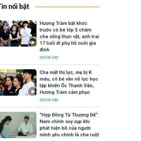
Tin nổi bật
Hương Tràm bật khóc
trước cô bé lớp 5 chăm
cha sống thực vật, anh trai
17 tuổi đi phụ hồ nuôi gia
đình
SHOW HAY
Cha mất thị lực, mẹ bị K
máu, cô bé vẫn nỗ lực học
tập khiến Ốc Thanh Vân,
Hương Tràm cảm phục
SHOW HAY
“Hợp Đồng Từ Thượng Đế”:
Nam chính suy sụp khi
phát hiện bố của người
mình yêu chính là cha ruột