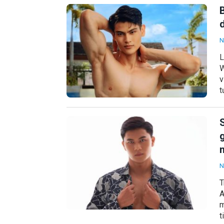
N
L
W
v
t
N
T
A
m
t