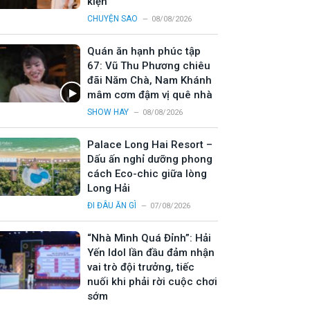
kiện
CHUYỆN SAO
08/08/2026
Quán ăn hạnh phúc tập
67: Vũ Thu Phương chiêu
đãi Năm Chà, Nam Khánh
mâm cơm đậm vị quê nhà
SHOW HAY
08/08/2026
Palace Long Hai Resort –
Dấu ấn nghỉ dưỡng phong
cách Eco-chic giữa lòng
Long Hải
ĐI ĐÂU ĂN GÌ
07/08/2026
“Nhà Mình Quá Đỉnh”: Hải
Yến Idol lần đầu đảm nhận
vai trò đội trưởng, tiếc
nuối khi phải rời cuộc chơi
sớm