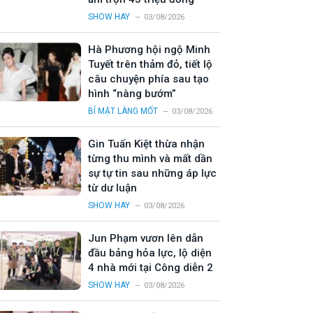
SHOW HAY
03/08/2026
Hà Phương hội ngộ Minh
Tuyết trên thảm đỏ, tiết lộ
câu chuyện phía sau tạo
hình “nàng bướm”
BÍ MẬT LÀNG MỐT
03/08/2026
Gin Tuấn Kiệt thừa nhận
từng thu mình và mất dần
sự tự tin sau những áp lực
từ dư luận
SHOW HAY
03/08/2026
Jun Phạm vươn lên dẫn
đầu bảng hỏa lực, lộ diện
4 nhà mới tại Công diễn 2
SHOW HAY
03/08/2026