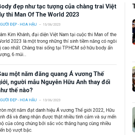
Body đẹp như tạc tượng của chàng trai Việt
dự thi Man Of The World 2023
GƯỜI ĐẸP - HOA HẬU
15/06/2023
âm Kim Khánh, đại diện Việt Nam tại cuộc thi Man of the
orld 2023 là một trong những thí sinh tiềm năng có ngôi
ị cao nhất. Chàng trai sống tại TP.HCM sở hữu body ấn
ượng, 6 múi…
Sau một năm đăng quang Á vương Thế
giới, người mẫu Nguyễn Hữu Anh thay đổi
như thế nào?
GƯỜI ĐẸP - HOA HẬU
13/06/2023
ròn một năm đạt danh hiệu Á vương Thế giới 2022, Hữu
nh đã và đang nhận được thật nhiều tình cảm và sự mến
ộ của công chúng bởi sắc vóc thăng hạng cùng nhiều
iến bộ vượt bậc.