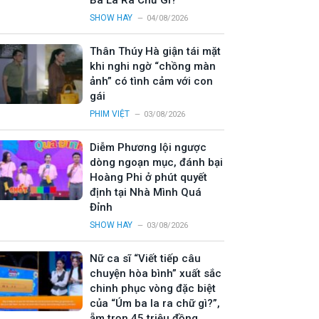
Ba La Ra Chữ Gì?”
SHOW HAY
04/08/2026
Thân Thúy Hà giận tái mặt
khi nghi ngờ “chồng màn
ảnh” có tình cảm với con
gái
PHIM VIỆT
03/08/2026
Diễm Phương lội ngược
dòng ngoạn mục, đánh bại
Hoàng Phi ở phút quyết
định tại Nhà Mình Quá
Đỉnh
SHOW HAY
03/08/2026
Nữ ca sĩ “Viết tiếp câu
chuyện hòa bình” xuất sắc
chinh phục vòng đặc biệt
của “Úm ba la ra chữ gì?”,
ẵm trọn 45 triệu đồng