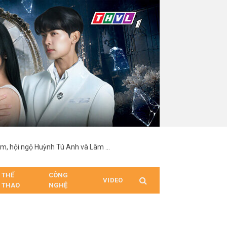
Vĩnh Đam nổi bật với chiều cao 1,92 m, hội ngộ Huỳnh Tú Anh và Lâm Minh tại sự kiện
THỂ
CÔNG
VIDEO
THAO
NGHỆ