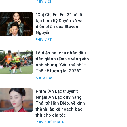
PHIM VIỆT
“Chị Chị Em Em 3” hé lộ
tạo hình Kỳ Duyên và vai
diễn bí ẩn của Steven
Nguyễn
PHIM VIỆT
Lộ diện hai chủ nhân đầu
tiên giành tấm vé vàng vào
nhà chung “Cầu thủ nhí –
Thế hệ tương lai 2026”
SHOW HAY
Phim “An Lạc truyện”:
Nhậm An Lạc quy hàng
Thái tử Hàn Diệp, về kinh
thành lập kế hoạch báo
thù cho gia tộc
PHIM NƯỚC NGOÀI