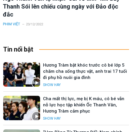
Thanh Sói lên chiếu cùng ngày với Đảo độc
đắc
PHIM VIỆT
23/12/2022
Tin nổi bật
Hương Tràm bật khóc trước cô bé lớp 5
chăm cha sống thực vật, anh trai 17 tuổi
đi phụ hồ nuôi gia đình
SHOW HAY
Cha mất thị lực, mẹ bị K máu, cô bé vẫn
nỗ lực học tập khiến Ốc Thanh Vân,
Hương Tràm cảm phục
SHOW HAY