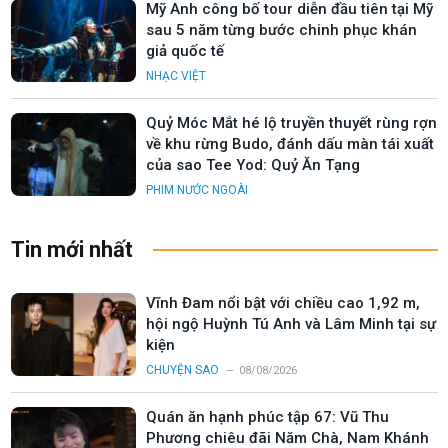
Mỹ Anh công bố tour diễn đầu tiên tại Mỹ
sau 5 năm từng bước chinh phục khán
giả quốc tế
NHẠC VIỆT
Quỷ Móc Mắt hé lộ truyền thuyết rùng rợn
về khu rừng Budo, đánh dấu màn tái xuất
của sao Tee Yod: Quỷ Ăn Tạng
PHIM NƯỚC NGOÀI
Tin mới nhất
Vĩnh Đam nổi bật với chiều cao 1,92 m,
hội ngộ Huỳnh Tú Anh và Lâm Minh tại sự
kiện
CHUYỆN SAO
08/08/2026
Quán ăn hạnh phúc tập 67: Vũ Thu
Phương chiêu đãi Năm Chà, Nam Khánh