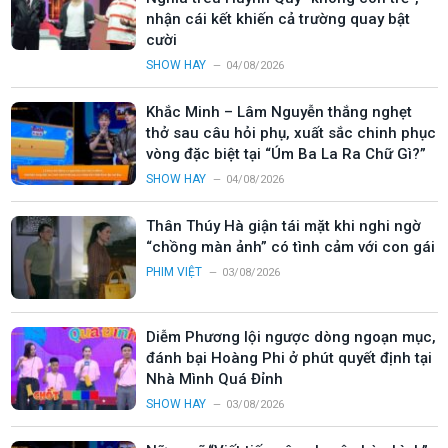
nhận cái kết khiến cả trường quay bật
cười
SHOW HAY
04/08/2026
Khắc Minh – Lâm Nguyễn thắng nghẹt
thở sau câu hỏi phụ, xuất sắc chinh phục
vòng đặc biệt tại “Úm Ba La Ra Chữ Gì?”
SHOW HAY
04/08/2026
Thân Thúy Hà giận tái mặt khi nghi ngờ
“chồng màn ảnh” có tình cảm với con gái
PHIM VIỆT
03/08/2026
Diễm Phương lội ngược dòng ngoạn mục,
đánh bại Hoàng Phi ở phút quyết định tại
Nhà Mình Quá Đỉnh
SHOW HAY
03/08/2026