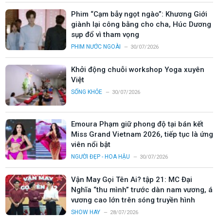
Phim “Cạm bẫy ngọt ngào”: Khương Giới
giành lại công bằng cho cha, Húc Dương
sụp đổ vì tham vọng
PHIM NƯỚC NGOÀI
30/07/2026
Khởi động chuỗi workshop Yoga xuyên
Việt
SỐNG KHỎE
30/07/2026
Emoura Phạm giữ phong độ tại bán kết
Miss Grand Vietnam 2026, tiếp tục là ứng
viên nổi bật
NGƯỜI ĐẸP - HOA HẬU
30/07/2026
Vận May Gọi Tên Ai? tập 21: MC Đại
Nghĩa “thu mình” trước dàn nam vương, á
vương cao lớn trên sóng truyền hình
SHOW HAY
28/07/2026