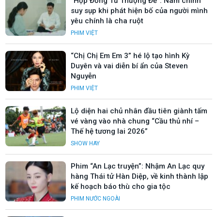
“Hợp Đồng Từ Thượng Đế”: Nam chính
suy sụp khi phát hiện bố của người mình
yêu chính là cha ruột
PHIM VIỆT
“Chị Chị Em Em 3” hé lộ tạo hình Kỳ
Duyên và vai diễn bí ẩn của Steven
Nguyễn
PHIM VIỆT
Lộ diện hai chủ nhân đầu tiên giành tấm
vé vàng vào nhà chung “Cầu thủ nhí –
Thế hệ tương lai 2026”
SHOW HAY
Phim “An Lạc truyện”: Nhậm An Lạc quy
hàng Thái tử Hàn Diệp, về kinh thành lập
kế hoạch báo thù cho gia tộc
PHIM NƯỚC NGOÀI