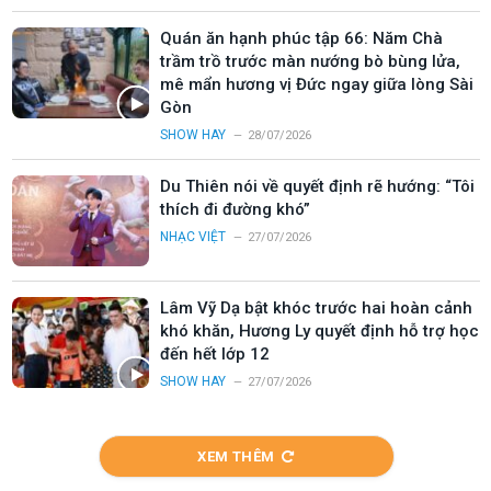
Quán ăn hạnh phúc tập 66: Năm Chà
trầm trồ trước màn nướng bò bùng lửa,
mê mẩn hương vị Đức ngay giữa lòng Sài
Gòn
SHOW HAY
28/07/2026
Du Thiên nói về quyết định rẽ hướng: “Tôi
thích đi đường khó”
NHẠC VIỆT
27/07/2026
Lâm Vỹ Dạ bật khóc trước hai hoàn cảnh
khó khăn, Hương Ly quyết định hỗ trợ học
đến hết lớp 12
SHOW HAY
27/07/2026
XEM THÊM