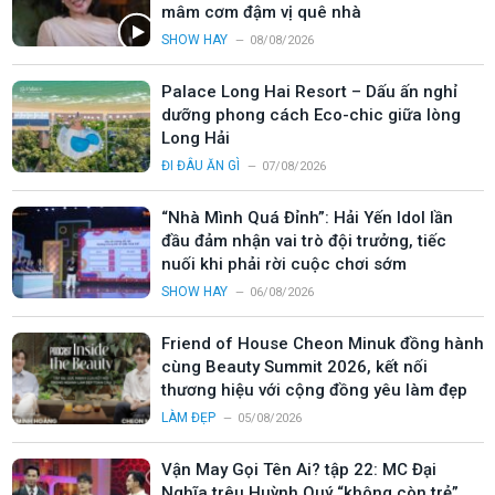
mâm cơm đậm vị quê nhà
SHOW HAY
08/08/2026
Palace Long Hai Resort – Dấu ấn nghỉ
dưỡng phong cách Eco-chic giữa lòng
Long Hải
ĐI ĐÂU ĂN GÌ
07/08/2026
“Nhà Mình Quá Đỉnh”: Hải Yến Idol lần
đầu đảm nhận vai trò đội trưởng, tiếc
nuối khi phải rời cuộc chơi sớm
SHOW HAY
06/08/2026
Friend of House Cheon Minuk đồng hành
cùng Beauty Summit 2026, kết nối
thương hiệu với cộng đồng yêu làm đẹp
LÀM ĐẸP
05/08/2026
Vận May Gọi Tên Ai? tập 22: MC Đại
Nghĩa trêu Huỳnh Quý “không còn trẻ”,