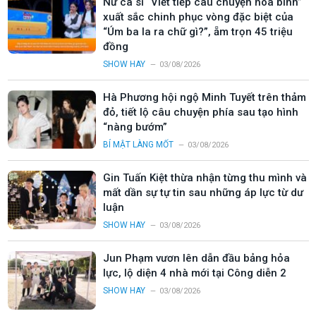
Nữ ca sĩ “Viết tiếp câu chuyện hòa bình”
xuất sắc chinh phục vòng đặc biệt của
“Úm ba la ra chữ gì?”, ẵm trọn 45 triệu
đồng
SHOW HAY
03/08/2026
Hà Phương hội ngộ Minh Tuyết trên thảm
đỏ, tiết lộ câu chuyện phía sau tạo hình
“nàng bướm”
BÍ MẬT LÀNG MỐT
03/08/2026
Gin Tuấn Kiệt thừa nhận từng thu mình và
mất dần sự tự tin sau những áp lực từ dư
luận
SHOW HAY
03/08/2026
Jun Phạm vươn lên dẫn đầu bảng hỏa
lực, lộ diện 4 nhà mới tại Công diễn 2
SHOW HAY
03/08/2026