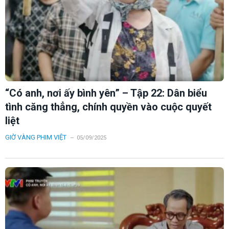
“Có anh, nơi ấy bình yên” – Tập 22: Dân biểu
tình căng thẳng, chính quyền vào cuộc quyết
liệt
GIỜ VÀNG PHIM VIỆT
05/09/2025