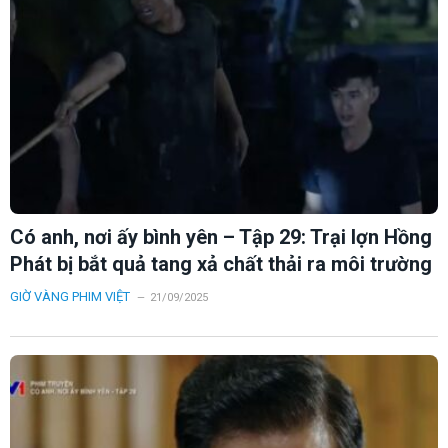
Có anh, nơi ấy bình yên – Tập 29: Trại lợn Hồng
Phát bị bắt quả tang xả chất thải ra môi trường
GIỜ VÀNG PHIM VIỆT
21/09/2025