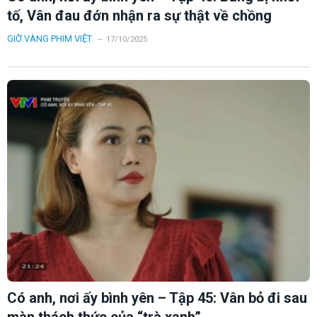
tố, Vân đau đớn nhận ra sự thật về chồng
GIỜ VÀNG PHIM VIỆT
17/10/2025
Có anh, nơi ấy bình yên – Tập 45: Vân bỏ đi sau
màn thách thức của “trà xanh”