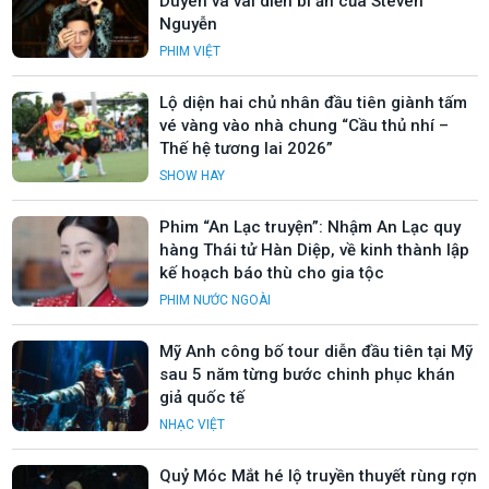
Duyên và vai diễn bí ẩn của Steven
Nguyễn
PHIM VIỆT
Lộ diện hai chủ nhân đầu tiên giành tấm
vé vàng vào nhà chung “Cầu thủ nhí –
Thế hệ tương lai 2026”
SHOW HAY
Phim “An Lạc truyện”: Nhậm An Lạc quy
hàng Thái tử Hàn Diệp, về kinh thành lập
kế hoạch báo thù cho gia tộc
PHIM NƯỚC NGOÀI
Mỹ Anh công bố tour diễn đầu tiên tại Mỹ
sau 5 năm từng bước chinh phục khán
giả quốc tế
NHẠC VIỆT
Quỷ Móc Mắt hé lộ truyền thuyết rùng rợn