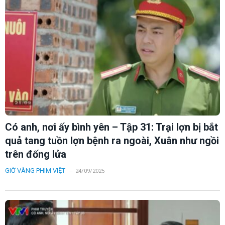
Có anh, nơi ấy bình yên – Tập 31: Trại lợn bị bắt
quả tang tuồn lợn bệnh ra ngoài, Xuân như ngồi
trên đống lửa
GIỜ VÀNG PHIM VIỆT
24/09/2025