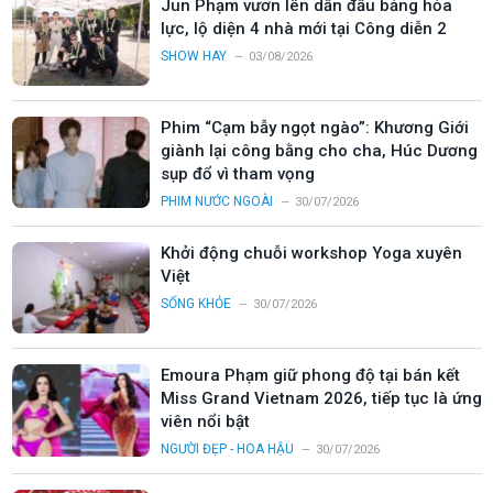
Jun Phạm vươn lên dẫn đầu bảng hỏa
lực, lộ diện 4 nhà mới tại Công diễn 2
SHOW HAY
03/08/2026
Phim “Cạm bẫy ngọt ngào”: Khương Giới
giành lại công bằng cho cha, Húc Dương
sụp đổ vì tham vọng
PHIM NƯỚC NGOÀI
30/07/2026
Khởi động chuỗi workshop Yoga xuyên
Việt
SỐNG KHỎE
30/07/2026
Emoura Phạm giữ phong độ tại bán kết
Miss Grand Vietnam 2026, tiếp tục là ứng
viên nổi bật
NGƯỜI ĐẸP - HOA HẬU
30/07/2026