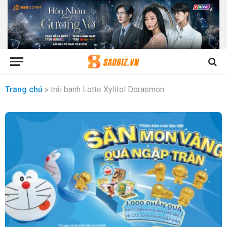
Trang chủ
»
trái banh Lotte Xylitol Doraemon