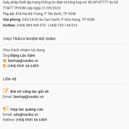
Giấy phép thiết lập trang thông tin điện tử tổng hợp số 45/GP-STTTT do Sở
TT&TT TP.HCM cấp ngày 21/09/2022
Trụ sở:
418 Hai Bà Trưng, P. Tân Định, TP. HCM
Văn phòng:
343/24-26 Sư Vạn Hạnh, P. Hòa Hưng, TP. HCM
Hotline:
(+84) 984 943 070
-
(+84) 703 144 016
CHỊU TRÁCH NHIỆM NỘI DUNG
Chịu trách nhiệm nội dung
Đặng Lộc Sâm
Ông
bientap@saobiz.vn
(+84) 0941 66 6459
LIÊN HỆ
Bài vở cộng tác gửi về
Email:
bientap@saobiz.vn
Hợp tác quảng cáo
Email:
ads@saobiz.vn
Hotline:
(+84) 0941 66 6459