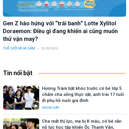
Gen Z hào hứng với “trái banh” Lotte Xylitol
Doraemon: Điều gì đang khiến ai cũng muốn
thử vận may?
THẾ GIỚI MUA SẮM
22/09/2025
Tin nổi bật
Hương Tràm bật khóc trước cô bé lớp 5
chăm cha sống thực vật, anh trai 17 tuổi
đi phụ hồ nuôi gia đình
SHOW HAY
Cha mất thị lực, mẹ bị K máu, cô bé vẫn
nỗ lực học tập khiến Ốc Thanh Vân,