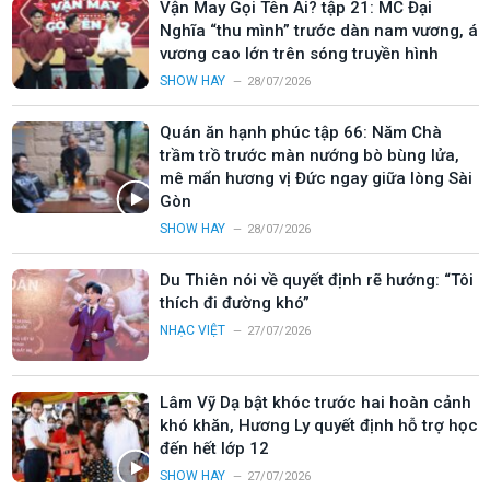
Vận May Gọi Tên Ai? tập 21: MC Đại
Nghĩa “thu mình” trước dàn nam vương, á
vương cao lớn trên sóng truyền hình
SHOW HAY
28/07/2026
Quán ăn hạnh phúc tập 66: Năm Chà
trầm trồ trước màn nướng bò bùng lửa,
mê mẩn hương vị Đức ngay giữa lòng Sài
Gòn
SHOW HAY
28/07/2026
Du Thiên nói về quyết định rẽ hướng: “Tôi
thích đi đường khó”
NHẠC VIỆT
27/07/2026
Lâm Vỹ Dạ bật khóc trước hai hoàn cảnh
khó khăn, Hương Ly quyết định hỗ trợ học
đến hết lớp 12
SHOW HAY
27/07/2026