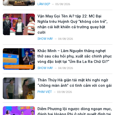
LÀM ĐẸP
05/08/2026
Vận May Gọi Tên Ai? tập 22: MC Đại
Nghĩa trêu Huỳnh Quý “không còn trẻ”,
nhận cái kết khiến cả trường quay bật
cười
SHOW HAY
04/08/2026
Khắc Minh – Lâm Nguyễn thắng nghẹt
thở sau câu hỏi phụ, xuất sắc chinh phục
vòng đặc biệt tại “Úm Ba La Ra Chữ Gì?”
SHOW HAY
04/08/2026
Thân Thúy Hà giận tái mặt khi nghi ngờ
“chồng màn ảnh” có tình cảm với con gái
PHIM VIỆT
03/08/2026
Diễm Phương lội ngược dòng ngoạn mục,
đánh bại Hoàng Phi ở phút quyết định tại