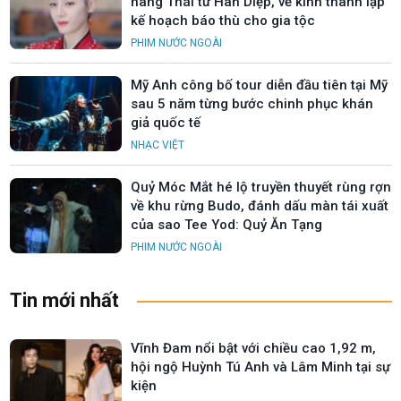
hàng Thái tử Hàn Diệp, về kinh thành lập
kế hoạch báo thù cho gia tộc
PHIM NƯỚC NGOÀI
Mỹ Anh công bố tour diễn đầu tiên tại Mỹ
sau 5 năm từng bước chinh phục khán
giả quốc tế
NHẠC VIỆT
Quỷ Móc Mắt hé lộ truyền thuyết rùng rợn
về khu rừng Budo, đánh dấu màn tái xuất
của sao Tee Yod: Quỷ Ăn Tạng
PHIM NƯỚC NGOÀI
Tin mới nhất
Vĩnh Đam nổi bật với chiều cao 1,92 m,
hội ngộ Huỳnh Tú Anh và Lâm Minh tại sự
kiện