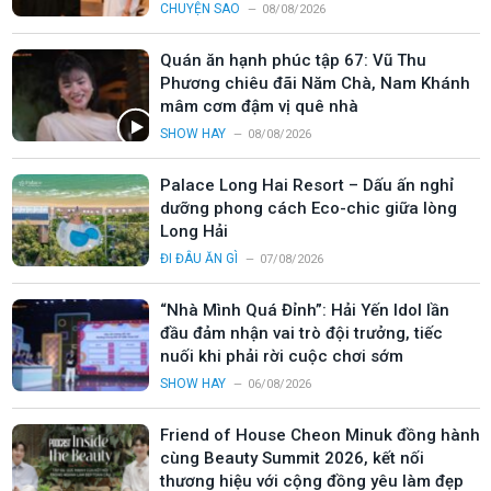
CHUYỆN SAO
08/08/2026
Quán ăn hạnh phúc tập 67: Vũ Thu
Phương chiêu đãi Năm Chà, Nam Khánh
mâm cơm đậm vị quê nhà
SHOW HAY
08/08/2026
Palace Long Hai Resort – Dấu ấn nghỉ
dưỡng phong cách Eco-chic giữa lòng
Long Hải
ĐI ĐÂU ĂN GÌ
07/08/2026
“Nhà Mình Quá Đỉnh”: Hải Yến Idol lần
đầu đảm nhận vai trò đội trưởng, tiếc
nuối khi phải rời cuộc chơi sớm
SHOW HAY
06/08/2026
Friend of House Cheon Minuk đồng hành
cùng Beauty Summit 2026, kết nối
thương hiệu với cộng đồng yêu làm đẹp