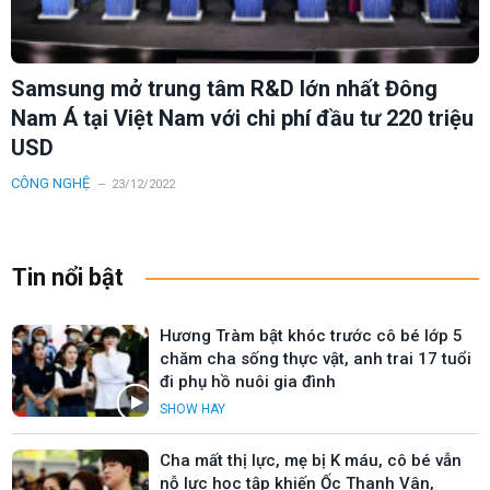
Samsung mở trung tâm R&D lớn nhất Đông
Nam Á tại Việt Nam với chi phí đầu tư 220 triệu
USD
CÔNG NGHỆ
23/12/2022
Tin nổi bật
Hương Tràm bật khóc trước cô bé lớp 5
chăm cha sống thực vật, anh trai 17 tuổi
đi phụ hồ nuôi gia đình
SHOW HAY
Cha mất thị lực, mẹ bị K máu, cô bé vẫn
nỗ lực học tập khiến Ốc Thanh Vân,