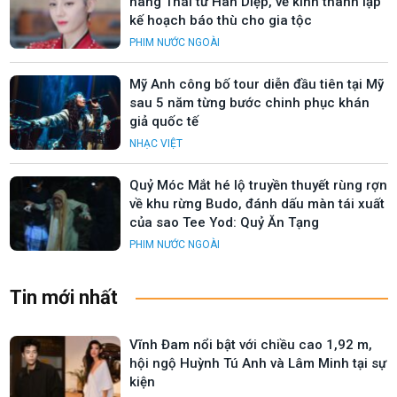
hàng Thái tử Hàn Diệp, về kinh thành lập
kế hoạch báo thù cho gia tộc
PHIM NƯỚC NGOÀI
Mỹ Anh công bố tour diễn đầu tiên tại Mỹ
sau 5 năm từng bước chinh phục khán
giả quốc tế
NHẠC VIỆT
Quỷ Móc Mắt hé lộ truyền thuyết rùng rợn
về khu rừng Budo, đánh dấu màn tái xuất
của sao Tee Yod: Quỷ Ăn Tạng
PHIM NƯỚC NGOÀI
Tin mới nhất
Vĩnh Đam nổi bật với chiều cao 1,92 m,
hội ngộ Huỳnh Tú Anh và Lâm Minh tại sự
kiện