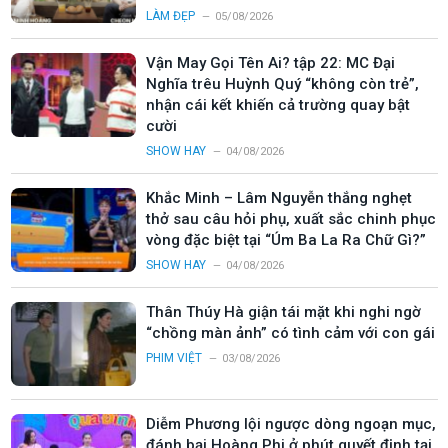
LÀM ĐẸP
05/08/2026
Vận May Gọi Tên Ai? tập 22: MC Đại
Nghĩa trêu Huỳnh Quý “không còn trẻ”,
nhận cái kết khiến cả trường quay bật
cười
SHOW HAY
04/08/2026
Khắc Minh – Lâm Nguyễn thắng nghẹt
thở sau câu hỏi phụ, xuất sắc chinh phục
vòng đặc biệt tại “Úm Ba La Ra Chữ Gì?”
SHOW HAY
04/08/2026
Thân Thúy Hà giận tái mặt khi nghi ngờ
“chồng màn ảnh” có tình cảm với con gái
PHIM VIỆT
03/08/2026
Diễm Phương lội ngược dòng ngoạn mục,
đánh bại Hoàng Phi ở phút quyết định tại