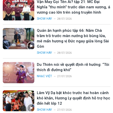
Vận May Gọi Tên Ai? tập 21: MC Đại
Nghĩa “thu mình” trước dàn nam vương, á
vương cao lớn trên sóng truyền hình
SHOW HAY
28/07/2026
Quán ăn hạnh phúc tập 66: Năm Chà
trầm trồ trước màn nướng bò bùng lửa,
mê mẩn hương vị Đức ngay giữa lòng Sài
Gòn
SHOW HAY
28/07/2026
Du Thiên nói về quyết định rẽ hướng: “Tôi
thích đi đường khó”
NHẠC VIỆT
27/07/2026
Lâm Vỹ Dạ bật khóc trước hai hoàn cảnh
khó khăn, Hương Ly quyết định hỗ trợ học
đến hết lớp 12
SHOW HAY
27/07/2026