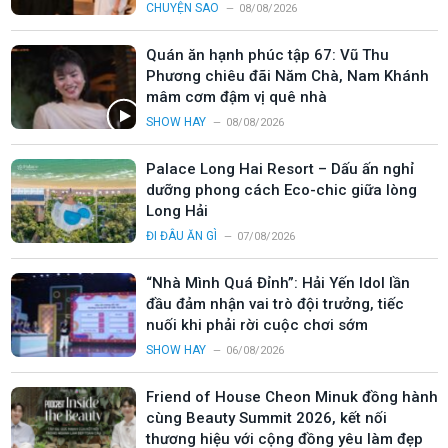
CHUYỆN SAO
08/08/2026
Quán ăn hạnh phúc tập 67: Vũ Thu
Phương chiêu đãi Năm Chà, Nam Khánh
mâm cơm đậm vị quê nhà
SHOW HAY
08/08/2026
Palace Long Hai Resort – Dấu ấn nghỉ
dưỡng phong cách Eco-chic giữa lòng
Long Hải
ĐI ĐÂU ĂN GÌ
07/08/2026
“Nhà Mình Quá Đỉnh”: Hải Yến Idol lần
đầu đảm nhận vai trò đội trưởng, tiếc
nuối khi phải rời cuộc chơi sớm
SHOW HAY
06/08/2026
Friend of House Cheon Minuk đồng hành
cùng Beauty Summit 2026, kết nối
thương hiệu với cộng đồng yêu làm đẹp