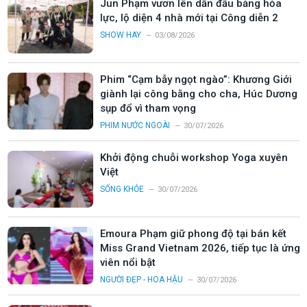
Jun Phạm vươn lên dẫn đầu bảng hỏa
lực, lộ diện 4 nhà mới tại Công diễn 2
SHOW HAY
03/08/2026
Phim “Cạm bẫy ngọt ngào”: Khương Giới
giành lại công bằng cho cha, Húc Dương
sụp đổ vì tham vọng
PHIM NƯỚC NGOÀI
30/07/2026
Khởi động chuỗi workshop Yoga xuyên
Việt
SỐNG KHỎE
30/07/2026
Emoura Phạm giữ phong độ tại bán kết
Miss Grand Vietnam 2026, tiếp tục là ứng
viên nổi bật
NGƯỜI ĐẸP - HOA HẬU
30/07/2026