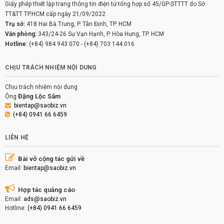
Giấy phép thiết lập trang thông tin điện tử tổng hợp số 45/GP-STTTT do Sở
TT&TT TP.HCM cấp ngày 21/09/2022
Trụ sở:
418 Hai Bà Trưng, P. Tân Định, TP. HCM
Văn phòng:
343/24-26 Sư Vạn Hạnh, P. Hòa Hưng, TP. HCM
Hotline:
(+84) 984 943 070
-
(+84) 703 144 016
CHỊU TRÁCH NHIỆM NỘI DUNG
Chịu trách nhiệm nội dung
Đặng Lộc Sâm
Ông
bientap@saobiz.vn
(+84) 0941 66 6459
LIÊN HỆ
Bài vở cộng tác gửi về
Email:
bientap@saobiz.vn
Hợp tác quảng cáo
Email:
ads@saobiz.vn
Hotline:
(+84) 0941 66 6459