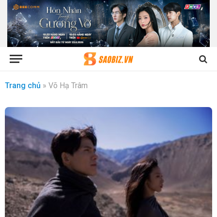
Trang chủ
»
Võ Hạ Trâm