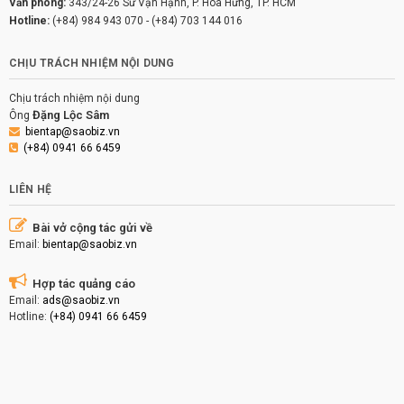
Văn phòng:
343/24-26 Sư Vạn Hạnh, P. Hòa Hưng, TP. HCM
Hotline:
(+84) 984 943 070
-
(+84) 703 144 016
CHỊU TRÁCH NHIỆM NỘI DUNG
Chịu trách nhiệm nội dung
Đặng Lộc Sâm
Ông
bientap@saobiz.vn
(+84) 0941 66 6459
LIÊN HỆ
Bài vở cộng tác gửi về
Email:
bientap@saobiz.vn
Hợp tác quảng cáo
Email:
ads@saobiz.vn
Hotline:
(+84) 0941 66 6459