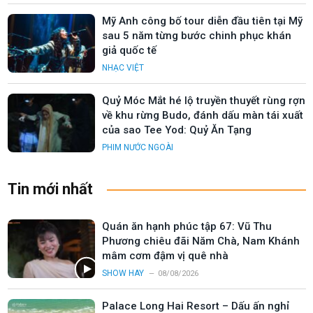
Mỹ Anh công bố tour diễn đầu tiên tại Mỹ
sau 5 năm từng bước chinh phục khán
giả quốc tế
NHẠC VIỆT
Quỷ Móc Mắt hé lộ truyền thuyết rùng rợn
về khu rừng Budo, đánh dấu màn tái xuất
của sao Tee Yod: Quỷ Ăn Tạng
PHIM NƯỚC NGOÀI
Tin mới nhất
Quán ăn hạnh phúc tập 67: Vũ Thu
Phương chiêu đãi Năm Chà, Nam Khánh
mâm cơm đậm vị quê nhà
SHOW HAY
08/08/2026
Palace Long Hai Resort – Dấu ấn nghỉ