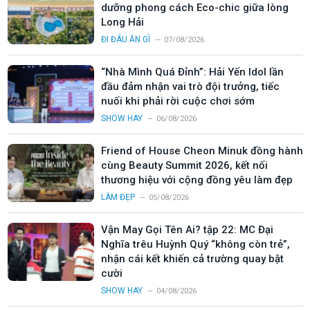
dưỡng phong cách Eco-chic giữa lòng
Long Hải
ĐI ĐÂU ĂN GÌ
07/08/2026
“Nhà Mình Quá Đỉnh”: Hải Yến Idol lần
đầu đảm nhận vai trò đội trưởng, tiếc
nuối khi phải rời cuộc chơi sớm
SHOW HAY
06/08/2026
Friend of House Cheon Minuk đồng hành
cùng Beauty Summit 2026, kết nối
thương hiệu với cộng đồng yêu làm đẹp
LÀM ĐẸP
05/08/2026
Vận May Gọi Tên Ai? tập 22: MC Đại
Nghĩa trêu Huỳnh Quý “không còn trẻ”,
nhận cái kết khiến cả trường quay bật
cười
SHOW HAY
04/08/2026