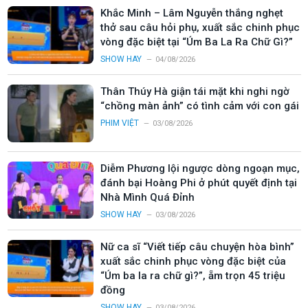
Khắc Minh – Lâm Nguyễn thắng nghẹt
thở sau câu hỏi phụ, xuất sắc chinh phục
vòng đặc biệt tại “Úm Ba La Ra Chữ Gì?”
SHOW HAY
04/08/2026
Thân Thúy Hà giận tái mặt khi nghi ngờ
“chồng màn ảnh” có tình cảm với con gái
PHIM VIỆT
03/08/2026
Diễm Phương lội ngược dòng ngoạn mục,
đánh bại Hoàng Phi ở phút quyết định tại
Nhà Mình Quá Đỉnh
SHOW HAY
03/08/2026
Nữ ca sĩ “Viết tiếp câu chuyện hòa bình”
xuất sắc chinh phục vòng đặc biệt của
“Úm ba la ra chữ gì?”, ẵm trọn 45 triệu
đồng
SHOW HAY
03/08/2026