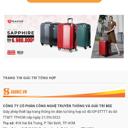
TRANG TIN GIẢI TRÍ TỔNG HỢP
CÔNG TY CỔ PHẦN CÔNG NGHỆ TRUYỀN THÔNG VÀ GIẢI TRÍ BEE
Giấy phép thiết lập trang thông tin điện tử tổng hợp số 45/GP-STTTT do Sở
TT&TT TP.HCM cấp ngày 21/09/2022
Trụ sở:
418 Hai Bà Trưng, P. Tân Định, TP. HCM