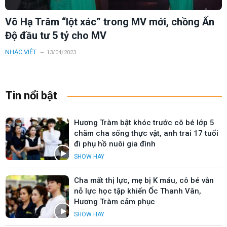
Võ Hạ Trâm “lột xác” trong MV mới, chồng Ấn
Độ đầu tư 5 tỷ cho MV
NHẠC VIỆT
13/04/2023
Tin nổi bật
Hương Tràm bật khóc trước cô bé lớp 5
chăm cha sống thực vật, anh trai 17 tuổi
đi phụ hồ nuôi gia đình
SHOW HAY
Cha mất thị lực, mẹ bị K máu, cô bé vẫn
nỗ lực học tập khiến Ốc Thanh Vân,
Hương Tràm cảm phục
SHOW HAY