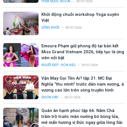
PHIM NƯỚC NGOÀI
30/07/2026
Khởi động chuỗi workshop Yoga xuyên
Việt
SỐNG KHỎE
30/07/2026
Emoura Phạm giữ phong độ tại bán kết
Miss Grand Vietnam 2026, tiếp tục là ứng
viên nổi bật
NGƯỜI ĐẸP - HOA HẬU
30/07/2026
Vận May Gọi Tên Ai? tập 21: MC Đại
Nghĩa “thu mình” trước dàn nam vương, á
vương cao lớn trên sóng truyền hình
SHOW HAY
28/07/2026
Quán ăn hạnh phúc tập 66: Năm Chà
trầm trồ trước màn nướng bò bùng lửa,
mê mẩn hương vị Đức ngay giữa lòng Sài