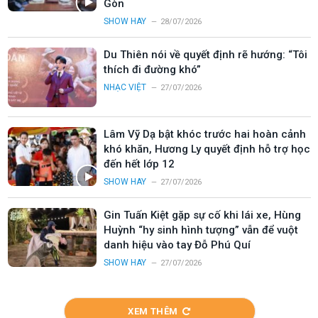
Gòn
SHOW HAY
28/07/2026
Du Thiên nói về quyết định rẽ hướng: “Tôi
thích đi đường khó”
NHẠC VIỆT
27/07/2026
Lâm Vỹ Dạ bật khóc trước hai hoàn cảnh
khó khăn, Hương Ly quyết định hỗ trợ học
đến hết lớp 12
SHOW HAY
27/07/2026
Gin Tuấn Kiệt gặp sự cố khi lái xe, Hùng
Huỳnh “hy sinh hình tượng” vẫn để vuột
danh hiệu vào tay Đỗ Phú Quí
SHOW HAY
27/07/2026
XEM THÊM