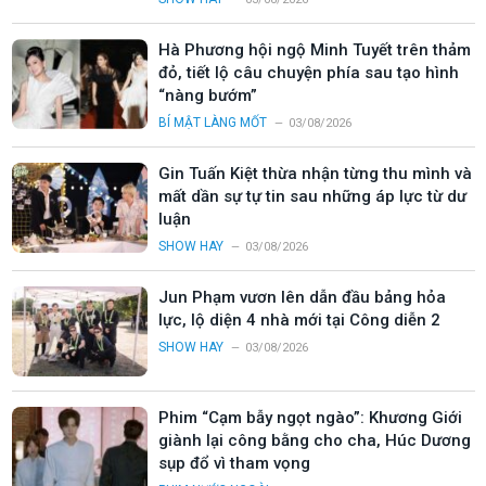
Hà Phương hội ngộ Minh Tuyết trên thảm
đỏ, tiết lộ câu chuyện phía sau tạo hình
“nàng bướm”
BÍ MẬT LÀNG MỐT
03/08/2026
Gin Tuấn Kiệt thừa nhận từng thu mình và
mất dần sự tự tin sau những áp lực từ dư
luận
SHOW HAY
03/08/2026
Jun Phạm vươn lên dẫn đầu bảng hỏa
lực, lộ diện 4 nhà mới tại Công diễn 2
SHOW HAY
03/08/2026
Phim “Cạm bẫy ngọt ngào”: Khương Giới
giành lại công bằng cho cha, Húc Dương
sụp đổ vì tham vọng