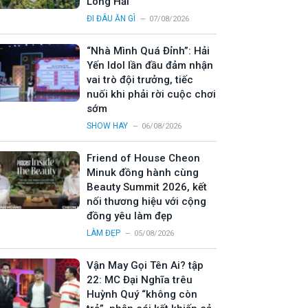
Long Hải
ĐI ĐÂU ĂN GÌ
07/08/2026
“Nhà Mình Quá Đỉnh”: Hải
Yến Idol lần đầu đảm nhận
vai trò đội trưởng, tiếc
nuối khi phải rời cuộc chơi
sớm
SHOW HAY
06/08/2026
Friend of House Cheon
Minuk đồng hành cùng
Beauty Summit 2026, kết
nối thương hiệu với cộng
đồng yêu làm đẹp
LÀM ĐẸP
05/08/2026
Vận May Gọi Tên Ai? tập
22: MC Đại Nghĩa trêu
Huỳnh Quý “không còn