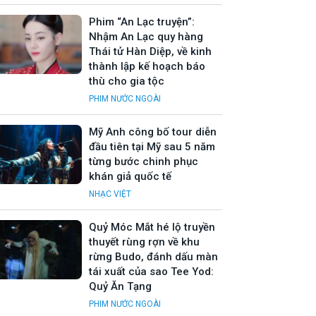
Phim “An Lạc truyện”:
Nhậm An Lạc quy hàng
Thái tử Hàn Diệp, về kinh
thành lập kế hoạch báo
thù cho gia tộc
PHIM NƯỚC NGOÀI
Mỹ Anh công bố tour diễn
đầu tiên tại Mỹ sau 5 năm
từng bước chinh phục
khán giả quốc tế
NHẠC VIỆT
Quỷ Móc Mắt hé lộ truyền
thuyết rùng rợn về khu
rừng Budo, đánh dấu màn
tái xuất của sao Tee Yod:
Quỷ Ăn Tạng
PHIM NƯỚC NGOÀI