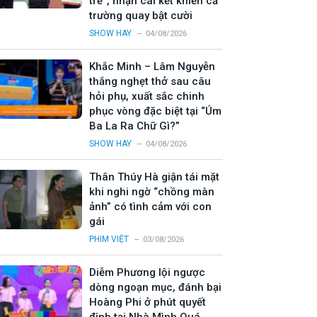
trẻ”, nhận cái kết khiến cả
trường quay bật cười
SHOW HAY
04/08/2026
Khắc Minh – Lâm Nguyễn
thắng nghẹt thở sau câu
hỏi phụ, xuất sắc chinh
phục vòng đặc biệt tại “Úm
Ba La Ra Chữ Gì?”
SHOW HAY
04/08/2026
Thân Thúy Hà giận tái mặt
khi nghi ngờ “chồng màn
ảnh” có tình cảm với con
gái
PHIM VIỆT
03/08/2026
Diễm Phương lội ngược
dòng ngoạn mục, đánh bại
Hoàng Phi ở phút quyết