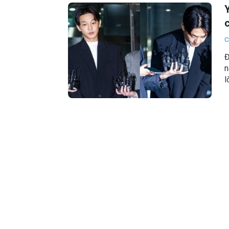
Y
C
Đ
n
l