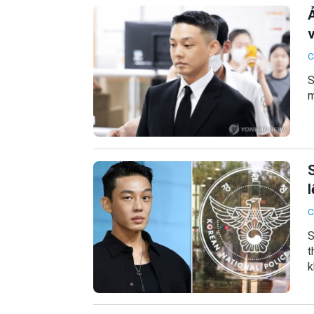
Ả
v
C
S
m
S
l
C
S
t
k