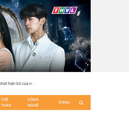
“Hợp Đồng Từ Thượng Đế”: Nam chính suy sụp khi phát hiện bố của người mình yêu chính là cha ruột
THỂ
CÔNG
VIDEO
THAO
NGHỆ