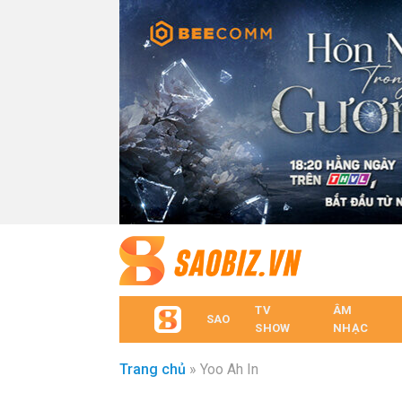
TV
ÂM
SAO
SHOW
NHẠC
Trang chủ
»
Yoo Ah In