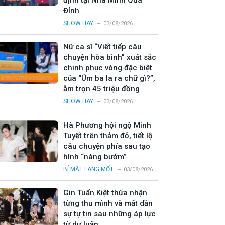
định tại Nhà Mình Quá
Đỉnh
SHOW HAY
03/08/2026
Nữ ca sĩ “Viết tiếp câu
chuyện hòa bình” xuất sắc
chinh phục vòng đặc biệt
của “Úm ba la ra chữ gì?”,
ẵm trọn 45 triệu đồng
SHOW HAY
03/08/2026
Hà Phương hội ngộ Minh
Tuyết trên thảm đỏ, tiết lộ
câu chuyện phía sau tạo
hình “nàng bướm”
BÍ MẬT LÀNG MỐT
03/08/2026
Gin Tuấn Kiệt thừa nhận
từng thu mình và mất dần
sự tự tin sau những áp lực
từ dư luận