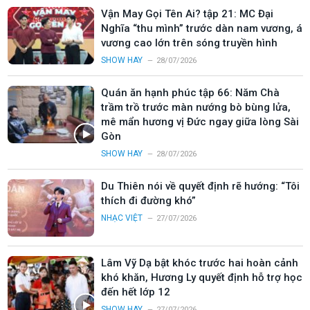
Vận May Gọi Tên Ai? tập 21: MC Đại
Nghĩa “thu mình” trước dàn nam vương, á
vương cao lớn trên sóng truyền hình
SHOW HAY
28/07/2026
Quán ăn hạnh phúc tập 66: Năm Chà
trầm trồ trước màn nướng bò bùng lửa,
mê mẩn hương vị Đức ngay giữa lòng Sài
Gòn
SHOW HAY
28/07/2026
Du Thiên nói về quyết định rẽ hướng: “Tôi
thích đi đường khó”
NHẠC VIỆT
27/07/2026
Lâm Vỹ Dạ bật khóc trước hai hoàn cảnh
khó khăn, Hương Ly quyết định hỗ trợ học
đến hết lớp 12
SHOW HAY
27/07/2026