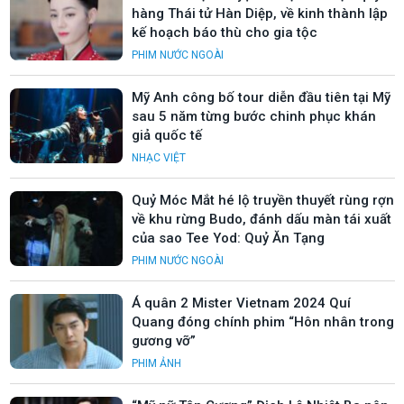
hàng Thái tử Hàn Diệp, về kinh thành lập
kế hoạch báo thù cho gia tộc
PHIM NƯỚC NGOÀI
Mỹ Anh công bố tour diễn đầu tiên tại Mỹ
sau 5 năm từng bước chinh phục khán
giả quốc tế
NHẠC VIỆT
Quỷ Móc Mắt hé lộ truyền thuyết rùng rợn
về khu rừng Budo, đánh dấu màn tái xuất
của sao Tee Yod: Quỷ Ăn Tạng
PHIM NƯỚC NGOÀI
Á quân 2 Mister Vietnam 2024 Quí
Quang đóng chính phim “Hôn nhân trong
gương vỡ”
PHIM ẢNH