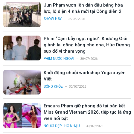
Jun Phạm vươn lên dẫn đầu bảng hỏa
lực, lộ diện 4 nhà mới tại Công diễn 2
SHOW HAY
03/08/2026
Phim “Cạm bẫy ngọt ngào”: Khương Giới
giành lại công bằng cho cha, Húc Dương
sụp đổ vì tham vọng
PHIM NƯỚC NGOÀI
30/07/2026
Khởi động chuỗi workshop Yoga xuyên
Việt
SỐNG KHỎE
30/07/2026
Emoura Phạm giữ phong độ tại bán kết
Miss Grand Vietnam 2026, tiếp tục là ứng
viên nổi bật
NGƯỜI ĐẸP - HOA HẬU
30/07/2026