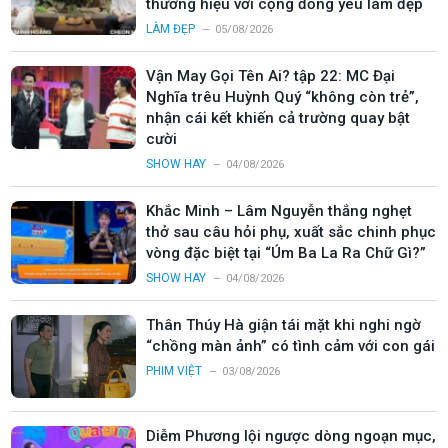
thương hiệu với cộng đồng yêu làm đẹp
LÀM ĐẸP
05/08/2026
Vận May Gọi Tên Ai? tập 22: MC Đại
Nghĩa trêu Huỳnh Quý “không còn trẻ”,
nhận cái kết khiến cả trường quay bật
cười
SHOW HAY
04/08/2026
Khắc Minh – Lâm Nguyễn thắng nghẹt
thở sau câu hỏi phụ, xuất sắc chinh phục
vòng đặc biệt tại “Úm Ba La Ra Chữ Gì?”
SHOW HAY
04/08/2026
Thân Thúy Hà giận tái mặt khi nghi ngờ
“chồng màn ảnh” có tình cảm với con gái
PHIM VIỆT
03/08/2026
Diễm Phương lội ngược dòng ngoạn mục,