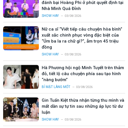
đánh bại Hoàng Phi ở phút quyết định tại
Nhà Mình Quá Đỉnh
SHOW HAY
03/08/2026
Nữ ca sĩ “Viết tiếp câu chuyện hòa bình”
xuất sắc chinh phục vòng đặc biệt của
“Úm ba la ra chữ gì?”, ẵm trọn 45 triệu
đồng
SHOW HAY
03/08/2026
Hà Phương hội ngộ Minh Tuyết trên thảm
đỏ, tiết lộ câu chuyện phía sau tạo hình
“nàng bướm”
BÍ MẬT LÀNG MỐT
03/08/2026
Gin Tuấn Kiệt thừa nhận từng thu mình và
mất dần sự tự tin sau những áp lực từ dư
luận
SHOW HAY
03/08/2026