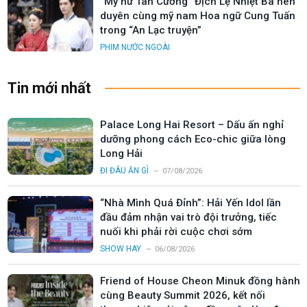
“Mỹ nữ Tân Cương” Địch Lệ Nhiệt Ba nên
duyên cùng mỹ nam Hoa ngữ Cung Tuấn
trong “An Lạc truyện”
PHIM NƯỚC NGOÀI
Tin mới nhất
Palace Long Hai Resort – Dấu ấn nghỉ
dưỡng phong cách Eco-chic giữa lòng
Long Hải
ĐI ĐÂU ĂN GÌ
07/08/2026
“Nhà Mình Quá Đỉnh”: Hải Yến Idol lần
đầu đảm nhận vai trò đội trưởng, tiếc
nuối khi phải rời cuộc chơi sớm
SHOW HAY
06/08/2026
Friend of House Cheon Minuk đồng hành
cùng Beauty Summit 2026, kết nối