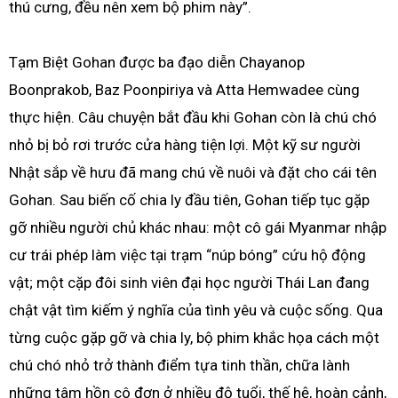
thú cưng, đều nên xem bộ phim này”.
Tạm Biệt Gohan được ba đạo diễn Chayanop
Boonprakob, Baz Poonpiriya và Atta Hemwadee cùng
thực hiện. Câu chuyện bắt đầu khi Gohan còn là chú chó
nhỏ bị bỏ rơi trước cửa hàng tiện lợi. Một kỹ sư người
Nhật sắp về hưu đã mang chú về nuôi và đặt cho cái tên
Gohan. Sau biến cố chia ly đầu tiên, Gohan tiếp tục gặp
gỡ nhiều người chủ khác nhau: một cô gái Myanmar nhập
cư trái phép làm việc tại trạm “núp bóng” cứu hộ động
vật; một cặp đôi sinh viên đại học người Thái Lan đang
chật vật tìm kiếm ý nghĩa của tình yêu và cuộc sống. Qua
từng cuộc gặp gỡ và chia ly, bộ phim khắc họa cách một
chú chó nhỏ trở thành điểm tựa tinh thần, chữa lành
những tâm hồn cô đơn ở nhiều độ tuổi, thế hệ, hoàn cảnh,