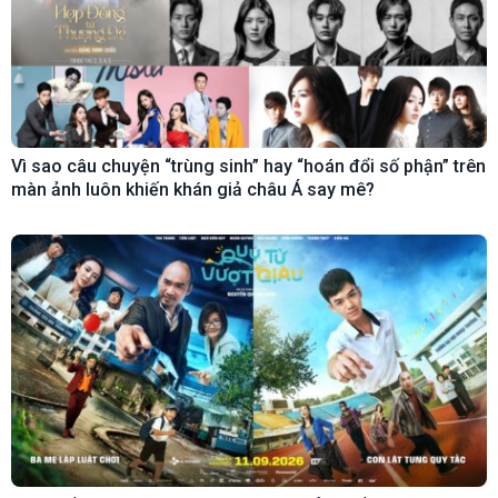
Vì sao câu chuyện “trùng sinh” hay “hoán đổi số phận” trên
màn ảnh luôn khiến khán giả châu Á say mê?