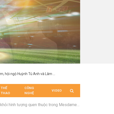
Vĩnh Đam nổi bật với chiều cao 1,92 m, hội ngộ Huỳnh Tú Anh và Lâm Minh tại sự kiện
THỂ
CÔNG
VIDEO
THAO
NGHỆ
hình tượng quen thuộc trong Mesdames Thanh Sắc