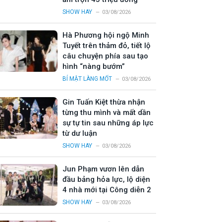
SHOW HAY
03/08/2026
Hà Phương hội ngộ Minh
Tuyết trên thảm đỏ, tiết lộ
câu chuyện phía sau tạo
hình “nàng bướm”
BÍ MẬT LÀNG MỐT
03/08/2026
Gin Tuấn Kiệt thừa nhận
từng thu mình và mất dần
sự tự tin sau những áp lực
từ dư luận
SHOW HAY
03/08/2026
Jun Phạm vươn lên dẫn
đầu bảng hỏa lực, lộ diện
4 nhà mới tại Công diễn 2
SHOW HAY
03/08/2026