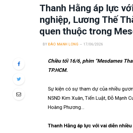
Thanh Hằng áp lực vớ
nghiệp, Lương Thế Thà
quen thuộc trong Me
BY
ĐÀO MẠNH LONG
17/06/2026
Chiều tối 16/6, phim “Mesdames Than
TP.HCM.
Sự kiện có sự tham dự của nhiều gươn
NSND Kim Xuân, Tiến Luật, Đỗ Mạnh Cư
Hoàng Phương…
Thanh Hằng áp lực với vai diễn nhiề