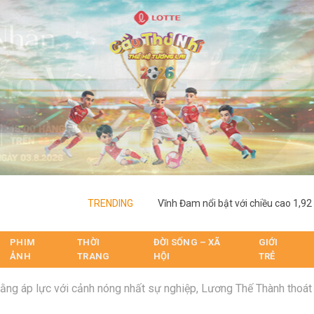
TRENDING
PHIM
THỜI
ĐỜI SỐNG – XÃ
GIỚI
ẢNH
TRANG
HỘI
TRẺ
ng áp lực với cảnh nóng nhất sự nghiệp, Lương Thế Thành thoát khỏi 