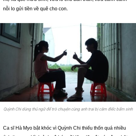
nỗi lo gửi tiền về quê cho con.
Quỳnh Chi dùng thủ ngữ để trò chuyện cùng anh trai bị câm điếc bẩm sinh
Ca sĩ Hà Myo bật khóc vì Quỳnh Chi thiếu thốn quá nhiều