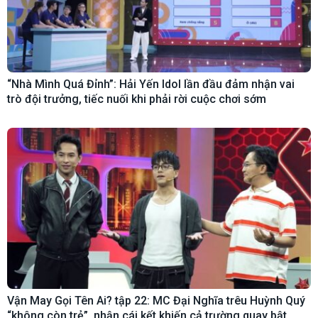
“Nhà Mình Quá Đỉnh”: Hải Yến Idol lần đầu đảm nhận vai
trò đội trưởng, tiếc nuối khi phải rời cuộc chơi sớm
Vận May Gọi Tên Ai? tập 22: MC Đại Nghĩa trêu Huỳnh Quý
“không còn trẻ”, nhận cái kết khiến cả trường quay bật