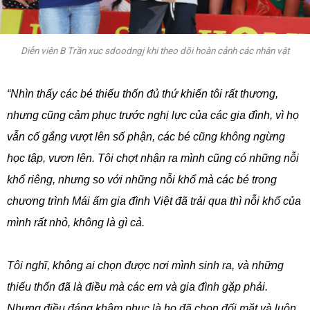
Diễn viên B Trần xuc sdoodngj khi theo dõi hoàn cảnh các nhân vật
“Nhìn thấy các bé thiếu thốn đủ thứ khiến tôi rất thương,
nhưng cũng cảm phục trước nghị lực của các gia đình, vì họ
vẫn cố gắng vượt lên số phận, các bé cũng không ngừng
học tập, vươn lên. Tôi chợt nhận ra mình cũng có những nỗi
khổ riêng, nhưng so với những nỗi khổ mà các bé trong
chương trình Mái ấm gia đình Việt đã trải qua thì nỗi khổ của
mình rất nhỏ, không là gì cả.
Tôi nghĩ, không ai chọn được nơi mình sinh ra, và những
thiếu thốn đã là điều mà các em và gia đình gặp phải.
Nhưng điều đáng khâm phục là họ đã chọn đối mặt và luôn