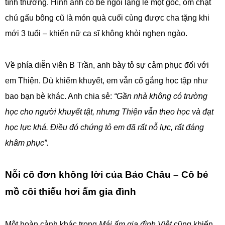
tình thương. Hình ảnh cô bé ngồi lặng lẽ một góc, ôm chặt
chú gấu bông cũ là món quà cuối cùng được cha tặng khi
mới 3 tuổi – khiến nữ ca sĩ không khỏi nghẹn ngào.
Về phía diễn viên B Trần, anh bày tỏ sự cảm phục đối với
em Thiện. Dù khiếm khuyết, em vẫn cố gắng học tập như
bao bạn bè khác. Anh chia sẻ:
“Gần nhà không có trường
học cho người khuyết tật, nhưng Thiện vẫn theo học và đạt
học lực khá. Điều đó chứng tỏ em đã rất nỗ lực, rất đáng
khâm phục”.
Nỗi cô đơn không lời của Bảo Châu – Cô bé
mồ côi thiếu hơi ấm gia đình
Một hoàn cảnh khác trong
Mái ấm gia đình Việt
cũng khiến