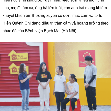
hiệu học sinh khá giỏi. Tuy nhiên, việc sớm thiếu thốn tình
cha, mẹ đi làm xa, ông bà lớn tuổi, còn anh trai mang khiếm
khuyết khiến em thường xuyên cô đơn, mặc cảm và tự ti.
Hiện Quỳnh Chi đang điều trị trầm cảm và hoang tưởng theo
phác đồ của Bệnh viện Bạch Mai (Hà Nội).