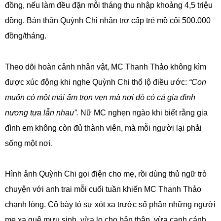
đồng, nếu làm đều đặn mỗi tháng thu nhập khoảng 4,5 triệu
đồng. Bản thân Quỳnh Chi nhận trợ cấp trẻ mồ côi 500.000
đồng/tháng.
Theo dõi hoàn cảnh nhân vật, MC Thanh Thảo không kìm
được xúc động khi nghe Quỳnh Chi thổ lộ điều ước:
“Con
muốn có một mái ấm trọn vẹn mà nơi đó có cả gia đình
nương tựa lẫn nhau”.
Nữ MC nghẹn ngào khi biết rằng gia
đình em không còn đủ thành viên, mà mỗi người lại phải
sống một nơi.
Hình ảnh Quỳnh Chi gọi điện cho mẹ, rồi dùng thủ ngữ trò
chuyện với anh trai mỗi cuối tuần khiến MC Thanh Thảo
chạnh lòng. Cô bày tỏ sự xót xa trước số phận những người
mẹ xa quê mưu sinh, vừa lo cho bản thân, vừa canh cánh