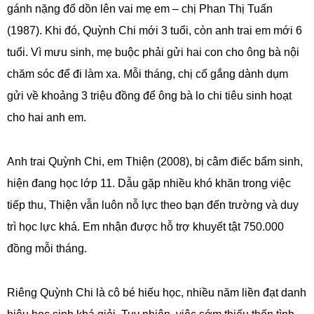
gánh nặng đổ dồn lên vai mẹ em – chị Phan Thị Tuấn
(1987). Khi đó, Quỳnh Chi mới 3 tuổi, còn anh trai em mới 6
tuổi. Vì mưu sinh, mẹ buộc phải gửi hai con cho ông bà nội
chăm sóc để đi làm xa. Mỗi tháng, chị cố gắng dành dụm
gửi về khoảng 3 triệu đồng để ông bà lo chi tiêu sinh hoạt
cho hai anh em.
Anh trai Quỳnh Chi, em Thiện (2008), bị câm điếc bẩm sinh,
hiện đang học lớp 11. Dẫu gặp nhiều khó khăn trong việc
tiếp thu, Thiện vẫn luôn nỗ lực theo bạn đến trường và duy
trì học lực khá. Em nhận được hỗ trợ khuyết tật 750.000
đồng mỗi tháng.
Riêng Quỳnh Chi là cô bé hiếu học, nhiều năm liền đạt danh