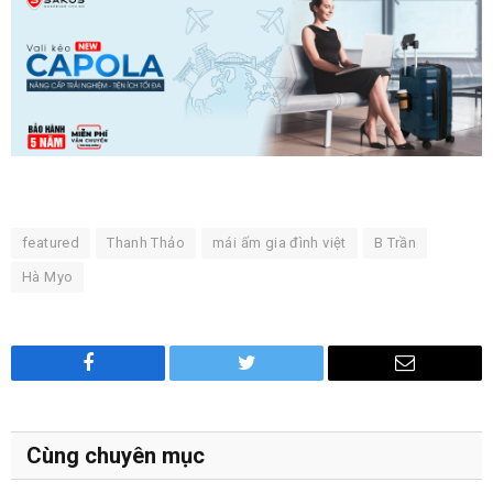
featured
Thanh Thảo
mái ấm gia đình việt
B Trần
Hà Myo
Facebook
Twitter
Email
Cùng chuyên mục