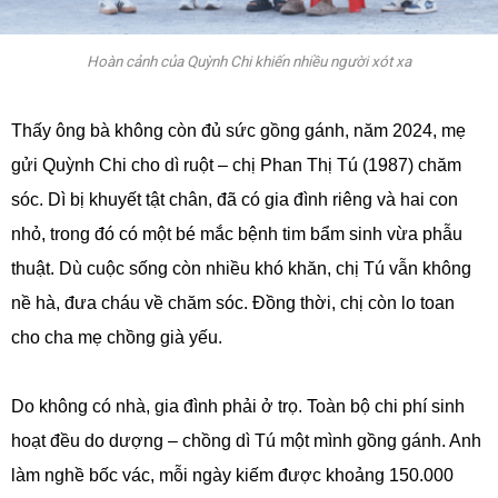
Hoàn cảnh của Quỳnh Chi khiến nhiều người xót xa
Thấy ông bà không còn đủ sức gồng gánh, năm 2024, mẹ
gửi Quỳnh Chi cho dì ruột – chị Phan Thị Tú (1987) chăm
sóc. Dì bị khuyết tật chân, đã có gia đình riêng và hai con
nhỏ, trong đó có một bé mắc bệnh tim bẩm sinh vừa phẫu
thuật. Dù cuộc sống còn nhiều khó khăn, chị Tú vẫn không
nề hà, đưa cháu về chăm sóc. Đồng thời, chị còn lo toan
cho cha mẹ chồng già yếu.
Do không có nhà, gia đình phải ở trọ. Toàn bộ chi phí sinh
hoạt đều do dượng – chồng dì Tú một mình gồng gánh. Anh
làm nghề bốc vác, mỗi ngày kiếm được khoảng 150.000